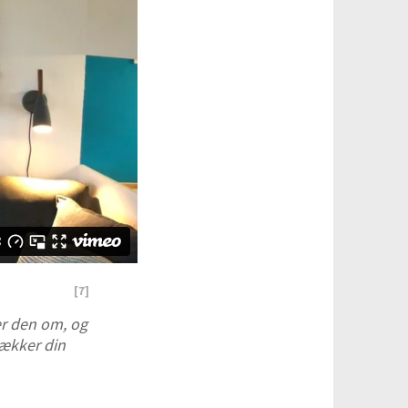
[
7
]
er den om, og
rækker din