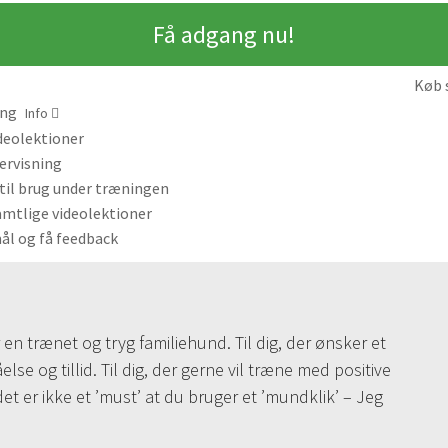
Få adgang nu!
Køb 
ang
Info
deolektioner
ervisning
il brug under træningen
amtlige videolektioner
ål og få feedback
 en trænet og tryg familiehund. Til dig, der ønsker et
else og tillid. Til dig, der gerne vil træne med positive
t er ikke et ’must’ at du bruger et ’mundklik’ – Jeg