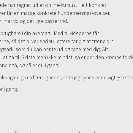
de har regnet ud et online-kursus. Helt konkret
oner får en masse konkrete hundetrænings-øvelser,
har tid og det lige passer ind.
 brugbare i din hverdag. Med til videoerne får
ne, så det bliver endnu lettere for dig at træne din
ngsark, som du kan printe ud og tage med dig. Alt
 til at gå til. Sidste men ikke mindst, så er der den kæmpe ford
ennemgå, og så er du i gang.
ing de grundfærdigheder, som jeg synes er de vigtigste for
r i gang.