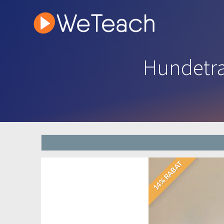
Hundetræ
14% RABAT