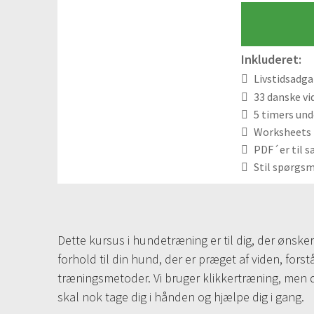
Inkluderet:
Livstidsadg
33 danske vi
5 timers und
Worksheets t
PDF´er til s
Stil spørgsm
Dette kursus i hundetræning er til dig, der ønsker
forhold til din hund, der er præget af viden, forstå
træningsmetoder. Vi bruger klikkertræning, men de
skal nok tage dig i hånden og hjælpe dig i gang.