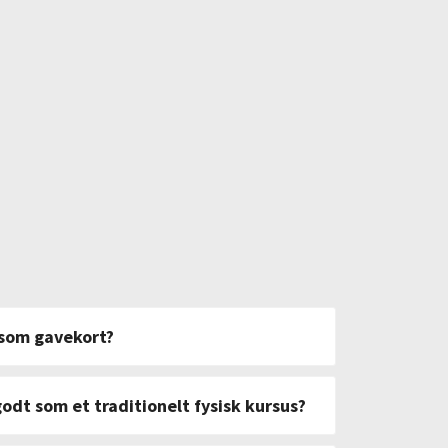
 som gavekort?
r som gavekort, og give det til en du
et gavekort til et bestemt kursus eller på
godt som et traditionelt fysisk kursus?
ruges på et vilkårligt kursus.
Læs mere her
.
omme omkring de samme emner, som du