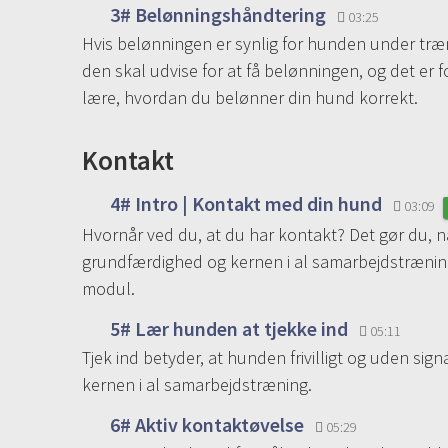
3# Belønningshåndtering
03:25
Hvis belønningen er synlig for hunden under træ
den skal udvise for at få belønningen, og det er f
lære, hvordan du belønner din hund korrekt.
Kontakt
4# Intro | Kontakt med din hund
03:09
Hvornår ved du, at du har kontakt? Det gør du, 
grundfærdighed og kernen i al samarbejdstræning,
modul.
5# Lær hunden at tjekke ind
05:11
Tjek ind betyder, at hunden frivilligt og uden si
kernen i al samarbejdstræning.
6# Aktiv kontaktøvelse
05:29