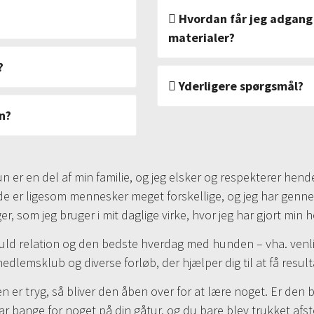
, som jeg kalder ’Statuen’. Her stopper du op, når linen
ville på et lignende fysisk 
n du køber adgang og
Hvordan får jeg adgang 
år, når de går til hundetræning.
selvfølgelig, at det koster 
t ikke er tidsmæssigt
materialer?
også at du kan se videoerne 
en på et senere
På de kurser, hvor der medfø
?
almindelige gåture, kan det formodentlig stadig være
noget helt tredje, vil du kun
Vil du købe adgang til
Yderligere spørgsmål?
ne vil frem til. I denne videolektion lærer du din hund at
brugerprofil her på WeTeac
å gøre dette.
Tøv ikke med at kontakte os,
en?
kurser!
stille spørgsmål og evt.
n kan give dig feedback.
KONTAKT KUNDESERVI
er.
n er en del af min familie, og jeg elsker og respekterer hend
GRATIS VIDEO
Hunde er ligesom mennesker meget forskellige, og jeg har g
ing stor frihed til både hund og ejer. Men selvom det
 som jeg bruger i mit daglige virke, hvor jeg har gjort min ho
 på noget af gåturen, så er det stadig vigtigt at du kan
uld relation og den bedste hverdag med hunden – vha. venlig
edlemsklub og diverse forløb, der hjælper dig til at få result
 den er tryg, så bliver den åben over for at lære noget. Er de
få din hund til at komme når du fløjter. Øvelsen hedder
r bange for noget på din gåtur, og du bare blev trukket afsted