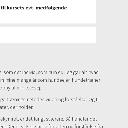
kursus. Fordelen ved at tage vores kursus er
til kursets evt. medfølgende
en del mindre end et fysisk kursus, men
flere gange, og præcis når det passer dig.
lger et hæfte, en opskrift, en guide eller
ne hente disse materialer direkte fra din
h.dk.
 hvis du har yderligere spørgsmål til vores
CE
e, som det individ, som hun er. Jeg gør alt hvad
ennem mine mange år som hundeejer, hundetræner
bby til min levevej.
e træningsmetoder, viden og forståelse. Og til
ater, der holder.
n bekymret, er det langt sværere. Så handler det
. Der er virkelig brug for viden og forståelse fra