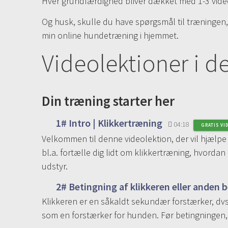
Hver grundfærdighed bliver dækket med 1-3 videoe
Og husk, skulle du have spørgsmål til træningen, s
min online hundetræning i hjemmet.
Videolektioner i d
Din træning starter her
1# Intro | Klikkertræning
04:18
GRATIS VI
Velkommen til denne videolektion, der vil hjælpe
bl.a. fortælle dig lidt om klikkertræning, hvord
udstyr.
2# Betingning af klikkeren eller anden
Klikkeren er en såkaldt sekundær forstærker, dvs
som en forstærker for hunden. Før betingningen, 