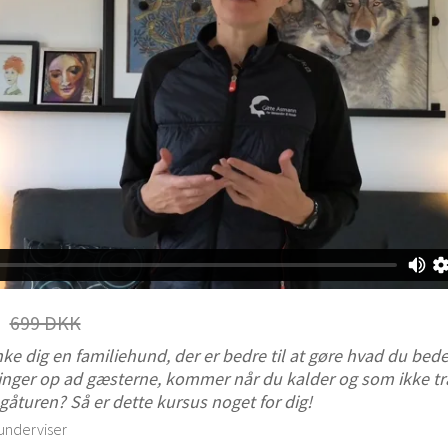
699 DKK
e dig en familiehund, der er bedre til at gøre hvad du bed
pringer op ad gæsterne, kommer når du kalder og som ikke t
gåturen? Så er dette kursus noget for dig!
 underviser