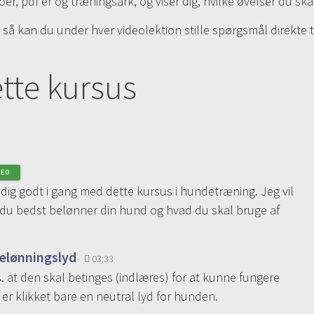
r, pdf’er og træningsark, og viser dig, hvilke øvelser du s
å kan du under hver videolektion stille spørgsmål direkte til
ette kursus
DEO
 dig godt i gang med dette kursus i hundetræning. Jeg vil
an du bedst belønner din hund og hvad du skal bruge af
 belønningslyd
03:33
. at den skal betinges (indlæres) for at kunne fungere
er klikket bare en neutral lyd for hunden.