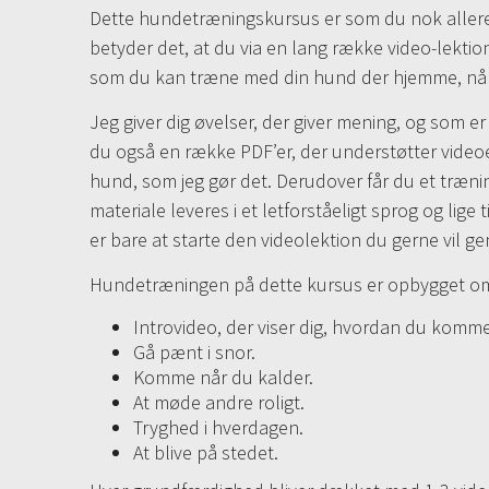
Dette hundetræningskursus er som du nok allere
betyder det, at du via en lang række video-lekti
som du kan træne med din hund der hjemme, når i 
Jeg giver dig øvelser, der giver mening, og som er
du også en række PDF’er, der understøtter videoer
hund, som jeg gør det. Derudover får du et træni
materiale leveres i et letforståeligt sprog og lige
er bare at starte den videolektion du gerne vil g
Hundetræningen på dette kursus er opbygget omkr
Introvideo, der viser dig, hvordan du komme
Gå pænt i snor.
Komme når du kalder.
At møde andre roligt.
Tryghed i hverdagen.
At blive på stedet.