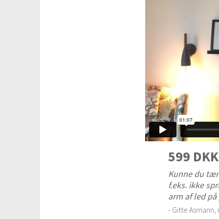
599 DKK
Kunne du tænk
f.eks. ikke s
arm af led på 
- Gitte Asmann,