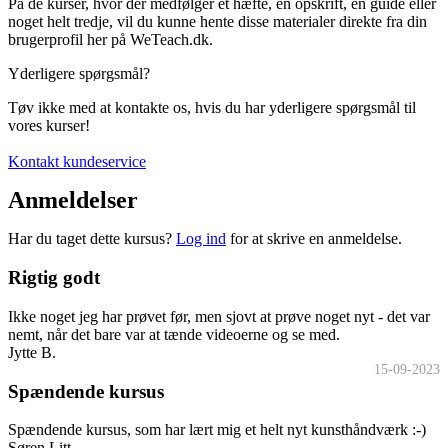
På de kurser, hvor der medfølger et hæfte, en opskrift, en guide eller
noget helt tredje, vil du kunne hente disse materialer direkte fra din
brugerprofil her på WeTeach.dk.
Yderligere spørgsmål?
Tøv ikke med at kontakte os, hvis du har yderligere spørgsmål til
vores kurser!
Kontakt kundeservice
Anmeldelser
Har du taget dette kursus?
Log ind
for at skrive en anmeldelse.
Rigtig godt
Ikke noget jeg har prøvet før, men sjovt at prøve noget nyt - det var
nemt, når det bare var at tænde videoerne og se med.
Jytte B.
15-09-2023
Spændende kursus
Spændende kursus, som har lært mig et helt nyt kunsthåndværk :-)
Søren Litt