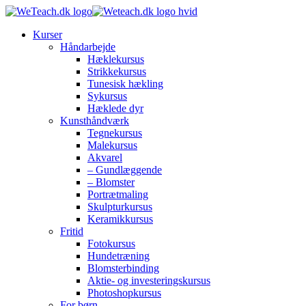
Kurser
Håndarbejde
Hæklekursus
Strikkekursus
Tunesisk hækling
Sykursus
Hæklede dyr
Kunsthåndværk
Tegnekursus
Malekursus
Akvarel
– Gundlæggende
– Blomster
Portrætmaling
Skulpturkursus
Keramikkursus
Fritid
Fotokursus
Hundetræning
Blomsterbinding
Aktie- og investeringskursus
Photoshopkursus
For børn