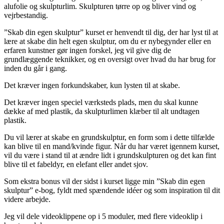
alufolie og skulpturlim. Skulpturen tørre op og bliver vind og
vejrbestandig.
”Skab din egen skulptur” kurset er henvendt til dig, der har lyst til at
lære at skabe din helt egen skulptur, om du er nybegynder eller en
erfaren kunstner gør ingen forskel, jeg vil give dig de
grundlæggende teknikker, og en oversigt over hvad du har brug for
inden du går i gang.
Det kræver ingen forkundskaber, kun lysten til at skabe.
Det kræver ingen speciel værksteds plads, men du skal kunne
dække af med plastik, da skulpturlimen klæber til alt undtagen
plastik.
Du vil lærer at skabe en grundskulptur, en form som i dette tilfælde
kan blive til en mand/kvinde figur. Når du har været igennem kurset,
vil du være i stand til at ændre lidt i grundskulpturen og det kan fint
blive til et fabeldyr, en elefant eller andet sjov.
Som ekstra bonus vil der sidst i kurset ligge min ”Skab din egen
skulptur” e-bog, fyldt med spændende idéer og som inspiration til dit
videre arbejde.
Jeg vil dele videoklippene op i 5 moduler, med flere videoklip i