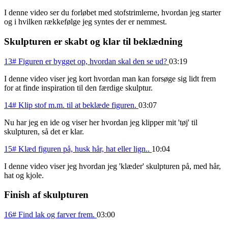
I denne video ser du forløbet med stofstrimlerne, hvordan jeg starter
og i hvilken rækkefølge jeg syntes der er nemmest.
Skulpturen er skabt og klar til beklædning
13# Figuren er bygget op, hvordan skal den se ud?
03:19
I denne video viser jeg kort hvordan man kan forsøge sig lidt frem
for at finde inspiration til den færdige skulptur.
14# Klip stof m.m. til at beklæde figuren.
03:07
Nu har jeg en ide og viser her hvordan jeg klipper mit 'tøj' til
skulpturen, så det er klar.
15# Klæd figuren på, husk hår, hat eller lign..
10:04
I denne video viser jeg hvordan jeg 'klæder' skulpturen på, med hår,
hat og kjole.
Finish af skulpturen
16# Find lak og farver frem.
03:00