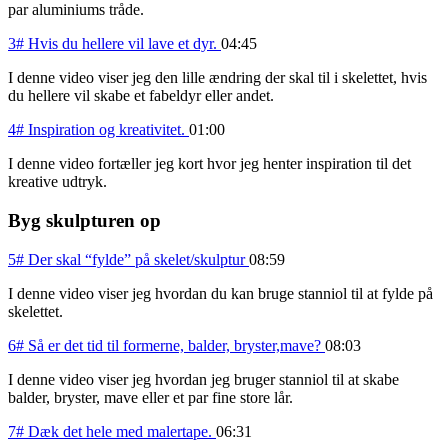
par aluminiums tråde.
3# Hvis du hellere vil lave et dyr.
04:45
I denne video viser jeg den lille ændring der skal til i skelettet, hvis
du hellere vil skabe et fabeldyr eller andet.
4# Inspiration og kreativitet.
01:00
I denne video fortæller jeg kort hvor jeg henter inspiration til det
kreative udtryk.
Byg skulpturen op
5# Der skal “fylde” på skelet/skulptur
08:59
I denne video viser jeg hvordan du kan bruge stanniol til at fylde på
skelettet.
6# Så er det tid til formerne, balder, bryster,mave?
08:03
I denne video viser jeg hvordan jeg bruger stanniol til at skabe
balder, bryster, mave eller et par fine store lår.
7# Dæk det hele med malertape.
06:31