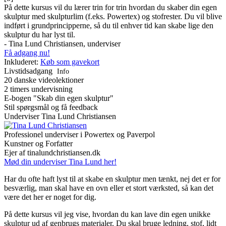
På dette kursus vil du lærer trin for trin hvordan du skaber din egen
skulptur med skulpturlim (f.eks. Powertex) og stofrester. Du vil blive
indført i grundprincipperne, så du til enhver tid kan skabe lige den
skulptur du har lyst til.
- Tina Lund Christiansen, underviser
Få adgang nu!
Inkluderet:
Køb som gavekort
Livstidsadgang
Info
20 danske videolektioner
2 timers undervisning
E-bogen "Skab din egen skulptur"
Stil spørgsmål og få feedback
Underviser
Tina Lund Christiansen
Professionel underviser i Powertex og Paverpol
Kunstner og Forfatter
Ejer af tinalundchristiansen.dk
Mød din underviser Tina Lund her!
Har du ofte haft lyst til at skabe en skulptur men tænkt, nej det er for
besværlig, man skal have en ovn eller et stort værksted, så kan det
være det her er noget for dig.
På dette kursus vil jeg vise, hvordan du kan lave din egen unikke
skulptur ud af genbrugs materialer. Du skal bruge ledning, stof, lidt