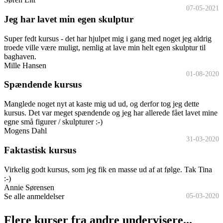
07-05-2021
Jeg har lavet min egen skulptur
Super fedt kursus - det har hjulpet mig i gang med noget jeg aldrig
troede ville være muligt, nemlig at lave min helt egen skulptur til
baghaven.
Mille Hansen
01-08-2020
Spændende kursus
Manglede noget nyt at kaste mig ud ud, og derfor tog jeg dette
kursus. Det var meget spændende og jeg har allerede fået lavet mine
egne små figurer / skulpturer :-)
Mogens Dahl
31-03-2020
Faktastisk kursus
Virkelig godt kursus, som jeg fik en masse ud af at følge. Tak Tina
:-)
Annie Sørensen
Se alle anmeldelser
05-03-2020
Flere kurser fra andre undervisere...