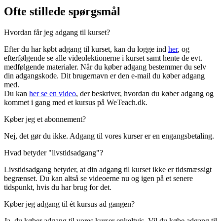
Ofte stillede spørgsmål
Hvordan får jeg adgang til kurset?
Efter du har købt adgang til kurset, kan du logge ind
her
, og
efterfølgende se alle videolektionerne i kurset samt hente de evt.
medfølgende materialer. Når du køber adgang bestemmer du selv
din adgangskode. Dit brugernavn er den e-mail du køber adgang
med.
Du kan
her se en video
, der beskriver, hvordan du køber adgang og
kommet i gang med et kursus på WeTeach.dk.
Køber jeg et abonnement?
Nej, det gør du ikke. Adgang til vores kurser er en engangsbetaling.
Hvad betyder "livstidsadgang"?
Livstidsadgang betyder, at din adgang til kurset ikke er tidsmæssigt
begrænset. Du kan altså se videoerne nu og igen på et senere
tidspunkt, hvis du har brug for det.
Køber jeg adgang til ét kursus ad gangen?
Ja, du køber adgang til vores kurser enkeltvis. Vil du købe adgang til