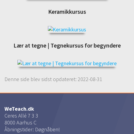
Keramikkursus
Lær at tegne | Tegnekursus for begyndere
Denne side blev sidst opdateret:
2022-08-31
WeTeach.dk
Ceres Allé 7 3 3
8000
Aarhus C
Åbningstider: Døgnåben!