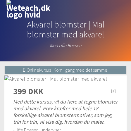
Akvarel blomster | Mal
blomster med akvarel
Med Uffe Boesen
Onlinekursus | Kom i gang med det samme!
399 DKK
[
3
]
Med dette kursus, vil du lære at tegne blomster
med akvarel. Prøv kræfter med hele 18
forskellige akvarel blomstermotiver, som jeg,
trin for trin, vil vise dig, hvordan du maler.
- Uffe Boesen, underviser