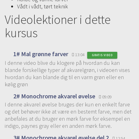
Vådt i vådt, tørt teknik
Videolektioner i dette
kursus
1# Mal grønne farver
13:04
GRATIS VIDEO
I denne video blive du klogere på hvordan du kan
blande forskellige typer af akvarelgrøn, i videoen vises
hvordan du kan blande dig til en varm grøn eller en
kølig grøn
2# Monochrome akvarel øvelse
09:09
I denne akvarel øvelse bruges der kun en enkelt farve
og det behøver ikke at være en bestemt farve, men det
anbefales at du bruger en mørk farve for eksempel en
indigo, paynes gray eller en anden mørk farve.
3# Monochrome akvarel øvelse del 2
12:54