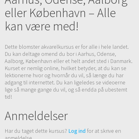
Lad impulsen og akvarelfarverne skabe maleriet.
eller København – Alle
26# Luftige blomster
16:47
kan være med!
Kombinere akvarelmaling sammen med
akvarelfarveblyanter eller en anden form for
vandopløselig tegnekridt i dette akvarel blomstermotiv.
Dette blomster akvarelkursus er for alle i hele landet.
Lad impulsen og akvarelfarverne skabe maleriet.
Du kan deltage omend du bor i Aarhus, Odense,
27# Akvarel og stærke farver
08:03
Aalborg, København eller et helt andet sted i Danmark.
Mal kraftfuldt med stærke gullige og rødlige
Kurset er nemlig online, hvilket betyder, at du kan se
akvarelfarver. I denne akvareløvelse spares der ikke på
lektionerne hvor og hvornår du vil, så længe du har
akvarelfarverne tværtimod, der bliver skruet op for
adgang til internettet. Du kan ligeledes se videoerne
kontrasten
lige så mange gange du vil, og så endda på ubestemt
tid!
28# Akvarel og stærke farver del 2
12:56
Anmeldelser
29# Abstrakte roser
12:04
Mal roser med vandige akvarelfarver på ru akvarelpapir.
I denne akvareløvelse arbejdes der med det figurative
Har du taget dette kursus?
Log ind
for at skrive en
og fantasifulde på sammetid
anmeldelse.