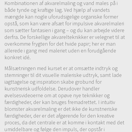
Kombinationen af akvarelmaling og vand males på i
kombineres flere forskelllige muligheder, både det at
både tynde og kraftige lag. Ved hjælp af vandets
male vådt i vådt samt at male vådt på tørt, derudover
mængde kan nogle uforudsigelige organiske former
kan du supplere med vandopløselige
opstå, som kan være afsæt for impulsive akvarelmaleri
akvarelfarveblyanter eller fx vandopløselige neocolor
som sætter fantasien i gang – og du kan arbejde videre
farver.
derfra. De forskellige akvarelteknikker er velegnet til at
12# Farverige natur farver del 2
overkomme frygten for det hvide papir; her er man
10:42
allerede i gang med maleriet uden en forudgående
13# Farverige natur farver del 3
08.02
konkret idé.
14# Blomster planter
Målsætningen med kurset er at omsætte indtryk og
09:00
stemninger til dit visuelle maleriske udtryk, samt lade
Mal med grålige og gennemsigtige akvarelfarver
iagttagelse og inspiration skabe grobund for
sammen nogle stærke og farverige akvarelfarver, den
kunstnerisk udfoldelse. Derudover handler
måde kan du opnå variation i det maleriske udtryk
øvelsesvideoerne om at opøve nye teknikker og
15# Blomster planter del 2
06:13
færdigheder, der kan bruges fremadrettet. I intuitiv
blomster akvarelmaling er det ikke de kunstneriske
16# Impulsiv akvarelmaling
07:22
færdigheder, der er det afgørende for den kreative
Kom i kontakt med din impulsive energi og se hvad der
proces, da det centrale er at komme i kontakt med det
vil opstå i akvarelprocessen. I denne akvareløvelse
umiddelbare og følge den impuls, der opstår i