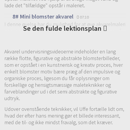
lade det "tilfældige" opstår i maleriet.
8# Mini blomster akvarel
07:10
I denne øvelse har du mulighed for at øve akvarelmaleri
Se den fulde lektionsplan
i et mindre format fx A5 men større format passer også
fint til denne akvareløvelse. Akvareløvelsen tager
udgangspunkt i at bruge mere eller mindre klare farver
samt at blande farverne undervejs i maleprossen.
Akvarel undervisningsvideoerne indeholder en lang
række flotte, figurative og abstrakte blomsterbilleder,
9# Naturens farver
06:36
som er opstået i en kunstnerisk og kreativ proces, hver
Kombinere 2 akvarel grundteknikker i det samme
enkelt blomster motiv bære præg af den impulsive og
akvarelmaleri og opdag hvordan akvarelmaleriet kan
organiske proces, ligesom du får oplysninger om
blive konkret ved hjælp af disse 2 akvarelteknikker i det
forskellige og hensigtsmæssige maleteknikker og
samme maleri
farveblandinger ud i det semi abstrakte og figurative
udtryk.
10# Naturens farver del 2
13:34
Udover ovenstående teknikker, vil Uffe fortælle lidt om,
11# Farverige natur farver
07:45
hvad der efter hans mening gør et billede interessant,
Afprøv kombinationen med akvarel og akvarelblyanter i
med de til- og ikke mindst fravalg, som det kræver.
det samme akvarelmaler. I denne akvareløvelse