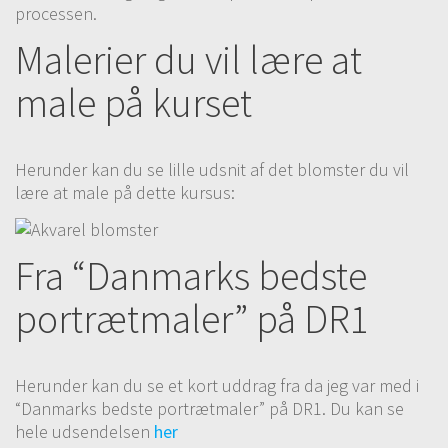
bruges der ikke optegning med blyant, du går bare
processen.
igang og ser hvad der opstår.
Malerier du vil lære at
17# Blomsterliv
18:37
male på kurset
Mal et stemnigsfyldt blomstermotiv ved af få
akvarelfarver, det der hensigten ved dette
akavarelmaleri er at lade lyset opstå ved hjælp af lyse
og lette akvarelflader omkring blomstermotivet. Du kan
Herunder kan du se lille udsnit af det blomster du vil
også varierer mængden af akvarelfarve og dermed gøre
lære at male på dette kursus:
det mere eller mindre kraftigt i farverne.
18# Blomsterliv del 2
11:01
Fra “Danmarks bedste
19# Livfulde blomster
13:20
portrætmaler” på DR1
Mal et stemnigsfyldt blomstermotiv ved af få
akvarelfarver, det der hensigten ved dette
akavarelmaleri er at lade lyset opstå ved hjælp af lyse
og lette akvarelflader omkring blomstermotivet. Du kan
Herunder kan du se et kort uddrag fra da jeg var med i
også varierer mængden af akvarelfarve og dermed gøre
“Danmarks bedste portrætmaler” på DR1. Du kan se
det mere eller mindre kraftigt i farverne.
hele udsendelsen
her