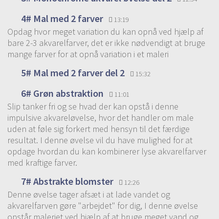
4# Mal med 2 farver
13:19
Opdag hvor meget variation du kan opnå ved hjælp af
bare 2-3 akvarelfarver, det er ikke nødvendigt at bruge
mange farver for at opnå variation i et maleri
5# Mal med 2 farver del 2
15:32
6# Grøn abstraktion
11:01
Slip tanker fri og se hvad der kan opstå i denne
impulsive akvareløvelse, hvor det handler om male
uden at føle sig forkert med hensyn til det færdige
resultat. I denne øvelse vil du have mulighed for at
opdage hvordan du kan kombinerer lyse akvarelfarver
med kraftige farver.
7# Abstrakte blomster
12:26
Denne øvelse tager afsæt i at lade vandet og
akvarelfarven gøre "arbejdet" for dig, I denne øvelse
opstår maleriet ved hjælp af at bruge meget vand og