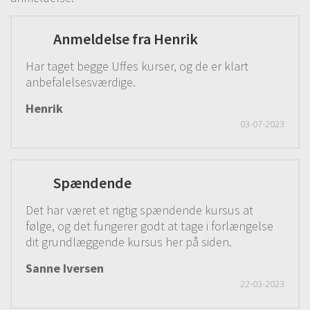
30# Abstrakte roser del 2
06:29
Anmeldelse fra Henrik
Har taget begge Uffes kurser, og de er klart
anbefalelsesværdige.
Henrik
03-07-2023
Spændende
Det har været et rigtig spændende kursus at
følge, og det fungerer godt at tage i forlængelse
dit grundlæggende kursus her på siden.
Sanne Iversen
22-03-2023