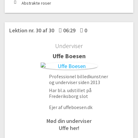
Abstrakte roser
#6 Grøn abstraktion
11:01
#7 Abstrakte blomster
12:26
Lektion nr. 30 af 30
06:29
0
#8 Mini blomster akvarel
Underviser
07:10
Uffe Boesen
#9 Naturens farver
06:36
#10 Naturens farver del 2
Professionel billedkunstner
13:34
og underviser siden 2013
#11 Farverige natur farver
Har bl.a. udstillet på
07:45
Frederiksborg slot
#12 Farverige natur farver del 2
Ejer af uffeboesen.dk
10:42
Mød din underviser
#13 Farverige natur farver del 3
Uffe her!
08.02