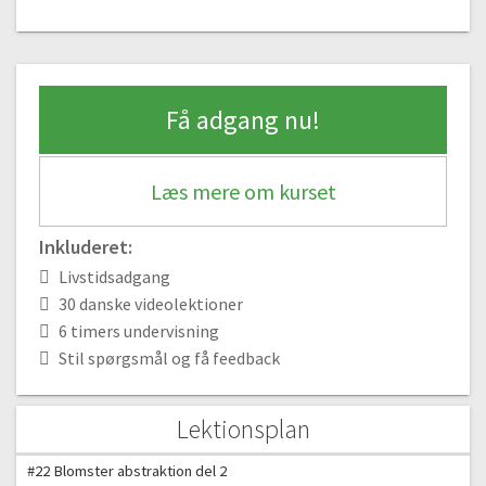
#14 Blomster planter
09:00
#15 Blomster planter del 2
06:13
Få adgang nu!
#16 Impulsiv akvarelmaling
07:22
#17 Blomsterliv
Læs mere om kurset
18:37
#18 Blomsterliv del 2
Inkluderet:
11:01
Livstidsadgang
#19 Livfulde blomster
30 danske videolektioner
13:20
6 timers undervisning
#20 Livfulde blomster del 2
Stil spørgsmål og få feedback
08:31
#21 Blomster abstraktion
Lektionsplan
11:28
#22 Blomster abstraktion del 2