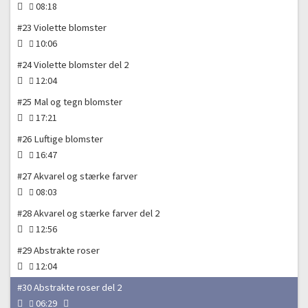
08:18
#23 Violette blomster
10:06
#24 Violette blomster del 2
12:04
#25 Mal og tegn blomster
17:21
#26 Luftige blomster
16:47
#27 Akvarel og stærke farver
08:03
#28 Akvarel og stærke farver del 2
12:56
#29 Abstrakte roser
12:04
#30 Abstrakte roser del 2
06:29