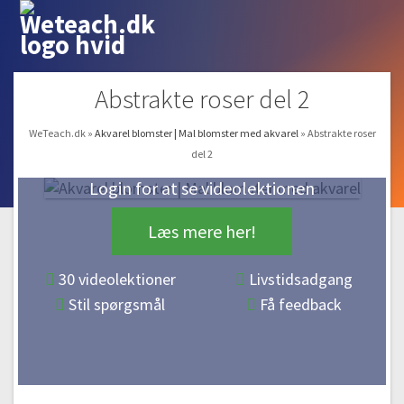
Abstrakte roser del 2
WeTeach.dk
»
Akvarel blomster | Mal blomster med akvarel
»
Abstrakte roser
del 2
#1 Mal grønne farver
Login for at se videolektionen
Gratis video
13:04
#2 Monochrome akvarel øvelse
Læs mere her!
09:09
#3 Monochrome akvarel øvelse del 2
30 videolektioner
Livstidsadgang
12:54
Stil spørgsmål
Få feedback
#4 Mal med 2 farver
13:19
#5 Mal med 2 farver del 2
15:32