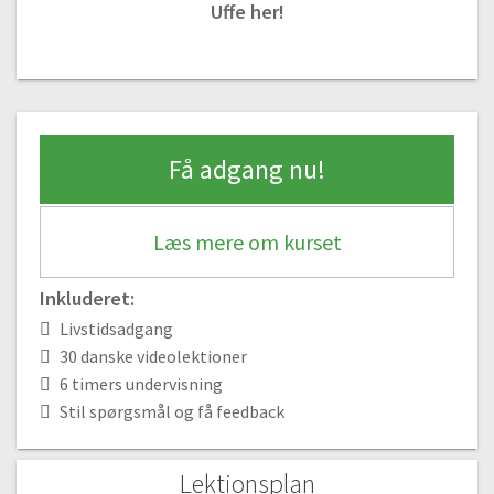
Uffe her!
07:45
#12 Farverige natur farver del 2
10:42
#13 Farverige natur farver del 3
08.02
Få adgang nu!
#14 Blomster planter
09:00
#15 Blomster planter del 2
Læs mere om kurset
06:13
#16 Impulsiv akvarelmaling
Inkluderet:
07:22
Livstidsadgang
#17 Blomsterliv
30 danske videolektioner
18:37
6 timers undervisning
#18 Blomsterliv del 2
Stil spørgsmål og få feedback
11:01
#19 Livfulde blomster
Lektionsplan
13:20