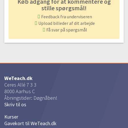
Køb adgang for at kommentere og
stille spørgsmål!
Feedback fra underviseren
Upload billeder af dit arbejde
Få svar på spørgsmål
WeTeach.dk
Ceres Allé 7 3 3
8000
Aarhus C
Åbningstider: Døgnåben!
Skriv til os
Kurser
Gavekort til WeTeach.dk