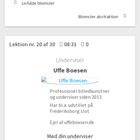
#3 Monochrome akvarel øvelse del 2
Livfulde blomster
12:54
Blomster abstraktion
#4 Mal med 2 farver
13:19
#5 Mal med 2 farver del 2
Lektion nr. 20 af 30
15:32
08:31
0
#6 Grøn abstraktion
Underviser
11:01
Uffe Boesen
#7 Abstrakte blomster
12:26
#8 Mini blomster akvarel
Professionel billedkunstner
07:10
og underviser siden 2013
#9 Naturens farver
Har bl.a. udstillet på
Frederiksborg slot
06:36
#10 Naturens farver del 2
Ejer af uffeboesen.dk
13:34
Mød din underviser
#11 Farverige natur farver