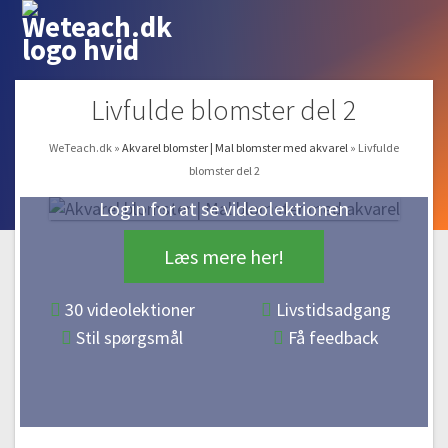
Livfulde blomster del 2
WeTeach.dk
»
Akvarel blomster | Mal blomster med akvarel
»
Livfulde
blomster del 2
Login for at se videolektionen
Læs mere her!
30 videolektioner
Livstidsadgang
Stil spørgsmål
Få feedback
#1 Mal grønne farver
Gratis video
13:04
#2 Monochrome akvarel øvelse
09:09