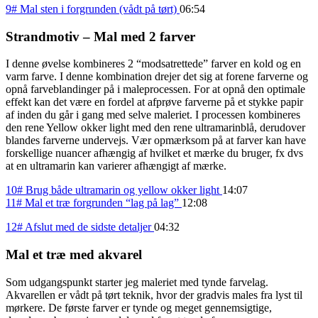
9# Mal sten i forgrunden (vådt på tørt)
06:54
Strandmotiv – Mal med 2 farver
I denne øvelse kombineres 2 “modsatrettede” farver en kold og en
varm farve. I denne kombination drejer det sig at forene farverne og
opnå farveblandinger på i maleprocessen. For at opnå den optimale
effekt kan det være en fordel at afprøve farverne på et stykke papir
af inden du går i gang med selve maleriet. I processen kombineres
den rene Yellow okker light med den rene ultramarinblå, derudover
blandes farverne undervejs. Vær opmærksom på at farver kan have
forskellige nuancer afhængig af hvilket et mærke du bruger, fx dvs
at en ultramarin kan varierer afhængigt af mærke.
10# Brug både ultramarin og yellow okker light
14:07
11# Mal et træ forgrunden “lag på lag”
12:08
12# Afslut med de sidste detaljer
04:32
Mal et træ med akvarel
Som udgangspunkt starter jeg maleriet med tynde farvelag.
Akvarellen er vådt på tørt teknik, hvor der gradvis males fra lyst til
mørkere. De første farver er tynde og meget gennemsigtige,