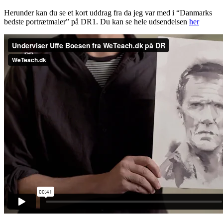
Herunder kan du se et kort uddrag fra da jeg var med i “Danmarks
bedste portrætmaler” på DR1. Du kan se hele udsendelsen
her