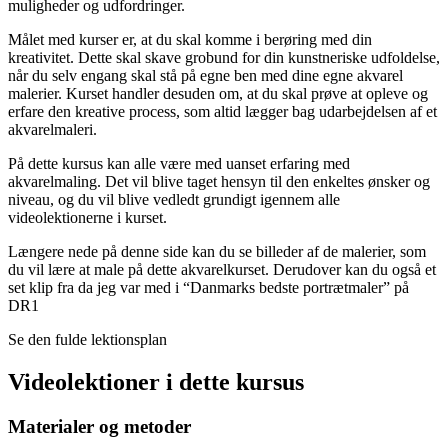
muligheder og udfordringer.
Målet med kurser er, at du skal komme i berøring med din
kreativitet. Dette skal skave grobund for din kunstneriske udfoldelse,
når du selv engang skal stå på egne ben med dine egne akvarel
malerier. Kurset handler desuden om, at du skal prøve at opleve og
erfare den kreative process, som altid lægger bag udarbejdelsen af et
akvarelmaleri.
På dette kursus kan alle være med uanset erfaring med
akvarelmaling. Det vil blive taget hensyn til den enkeltes ønsker og
niveau, og du vil blive vedledt grundigt igennem alle
videolektionerne i kurset.
Længere nede på denne side kan du se billeder af de malerier, som
du vil lære at male på dette akvarelkurset. Derudover kan du også et
set klip fra da jeg var med i “Danmarks bedste portrætmaler” på
DR1
Se den fulde lektionsplan
Videolektioner i dette kursus
Materialer og metoder