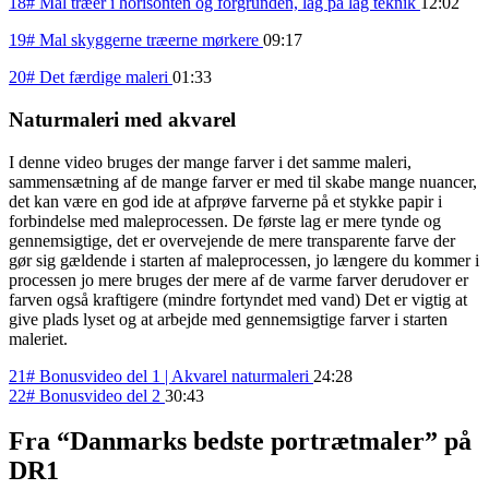
18# Mal træer i horisonten og forgrunden, lag på lag teknik
12:02
19# Mal skyggerne træerne mørkere
09:17
20# Det færdige maleri
01:33
Naturmaleri med akvarel
I denne video bruges der mange farver i det samme maleri,
sammensætning af de mange farver er med til skabe mange nuancer,
det kan være en god ide at afprøve farverne på et stykke papir i
forbindelse med maleprocessen. De første lag er mere tynde og
gennemsigtige, det er overvejende de mere transparente farve der
gør sig gældende i starten af maleprocessen, jo længere du kommer i
processen jo mere bruges der mere af de varme farver derudover er
farven også kraftigere (mindre fortyndet med vand) Det er vigtig at
give plads lyset og at arbejde med gennemsigtige farver i starten
maleriet.
21# Bonusvideo del 1 | Akvarel naturmaleri
24:28
22# Bonusvideo del 2
30:43
Fra “Danmarks bedste portrætmaler” på
DR1