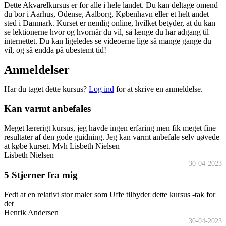
Dette Akvarelkursus er for alle i hele landet. Du kan deltage omend
du bor i Aarhus, Odense, Aalborg, København eller et helt andet
sted i Danmark. Kurset er nemlig online, hvilket betyder, at du kan
se lektionerne hvor og hvornår du vil, så længe du har adgang til
internettet. Du kan ligeledes se videoerne lige så mange gange du
vil, og så endda på ubestemt tid!
Anmeldelser
Har du taget dette kursus?
Log ind
for at skrive en anmeldelse.
Kan varmt anbefales
Meget lærerigt kursus, jeg havde ingen erfaring men fik meget fine
resultater af den gode guidning. Jeg kan varmt anbefale selv uøvede
at købe kurset. Mvh Lisbeth Nielsen
Lisbeth Nielsen
30-04-2023
5 Stjerner fra mig
Fedt at en relativt stor maler som Uffe tilbyder dette kursus -tak for
det
Henrik Andersen
30-04-2023