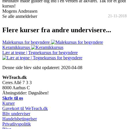
meditativ måde guider dig ind i en verden af akvarel. Tak for et godt
kursus!
Mogens Andreasen
Se alle anmeldelser
21-11-2018
Flere kurser fra andre undervisere...
Malekursus for begyndere
Keramikkursus
Lær at tegne | Tegnekursus for begyndere
Denne side blev sidst opdateret:
2020-04-08
WeTeach.dk
Ceres Allé 7 3 3
8000
Aarhus C
Åbningstider: Døgnåben!
Skriv til os
Kurser
Gavekort til WeTeach.dk
Bliv underviser
Handelsbetingelser
Privatlivspolitik