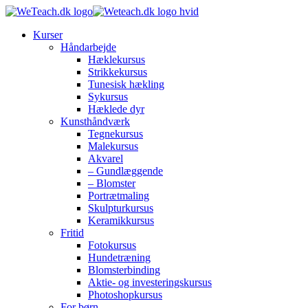
Kurser
Håndarbejde
Hæklekursus
Strikkekursus
Tunesisk hækling
Sykursus
Hæklede dyr
Kunsthåndværk
Tegnekursus
Malekursus
Akvarel
– Gundlæggende
– Blomster
Portrætmaling
Skulpturkursus
Keramikkursus
Fritid
Fotokursus
Hundetræning
Blomsterbinding
Aktie- og investeringskursus
Photoshopkursus
For børn