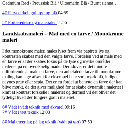
Cadmium Rød / Preussisk Blå / Ultramarin Blå / Burnt sienna…
4# Farvecirkel, gul, rød og blå
04:59
5# Forberedelse og materialer
11:56
Landskabsmaleri – Mal med en farve / Monokrome
maleri
I det monokrome maleri males lyset frem via papirets lys og
kontrasten skabes med den valgte farve. Fordelen ved at male med
en farve er at der skabes fokus på de lyse og mørke områder i
maleriet på en overskuelig måde. Derudover er det mindre
udfordrende at male en farve, den anbefalede farve til monokrome
maling kan tage afsæt i for eksempel i en: sort, mørk blå, indigo,
paynes gray eller sepia. Det er en fordel at benytte en farve der kan
blive mørkt, da det giver mulighed for at skabe dynamik i maleriet i
kraft af kontrast forskelle i maleriet og dermed vil det bliver det
tydeligt hvad der fungere godt i maleriet.
6# Vådt i vådt teknik med akvarel
09:16
7# Vådt i tørt teknik
12:03
8# Mal træer lag på lag teknik (vådt på tørt)
07:59