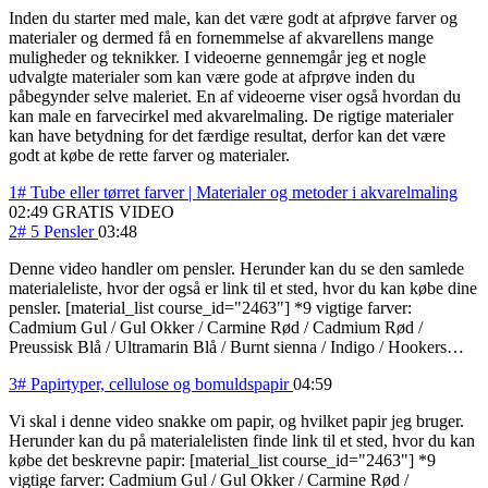
Inden du starter med male, kan det være godt at afprøve farver og
materialer og dermed få en fornemmelse af akvarellens mange
muligheder og teknikker. I videoerne gennemgår jeg et nogle
udvalgte materialer som kan være gode at afprøve inden du
påbegynder selve maleriet. En af videoerne viser også hvordan du
kan male en farvecirkel med akvarelmaling. De rigtige materialer
kan have betydning for det færdige resultat, derfor kan det være
godt at købe de rette farver og materialer.
1# Tube eller tørret farver | Materialer og metoder i akvarelmaling
02:49
GRATIS VIDEO
2# 5 Pensler
03:48
Denne video handler om pensler. Herunder kan du se den samlede
materialeliste, hvor der også er link til et sted, hvor du kan købe dine
pensler. [material_list course_id="2463"] *9 vigtige farver:
Cadmium Gul / Gul Okker / Carmine Rød / Cadmium Rød /
Preussisk Blå / Ultramarin Blå / Burnt sienna / Indigo / Hookers…
3# Papirtyper, cellulose og bomuldspapir
04:59
Vi skal i denne video snakke om papir, og hvilket papir jeg bruger.
Herunder kan du på materialelisten finde link til et sted, hvor du kan
købe det beskrevne papir: [material_list course_id="2463"] *9
vigtige farver: Cadmium Gul / Gul Okker / Carmine Rød /