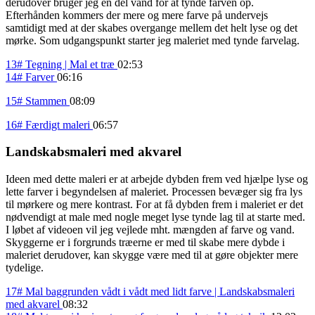
derudover bruger jeg en del vand for at tynde farven op.
Efterhånden kommers der mere og mere farve på undervejs
samtidigt med at der skabes overgange mellem det helt lyse og det
mørke. Som udgangspunkt starter jeg maleriet med tynde farvelag.
13# Tegning | Mal et træ
02:53
14# Farver
06:16
15# Stammen
08:09
16# Færdigt maleri
06:57
Landskabsmaleri med akvarel
Ideen med dette maleri er at arbejde dybden frem ved hjælpe lyse og
lette farver i begyndelsen af maleriet. Processen bevæger sig fra lys
til mørkere og mere kontrast. For at få dybden frem i maleriet er det
nødvendigt at male med nogle meget lyse tynde lag til at starte med.
I løbet af videoen vil jeg vejlede mht. mængden af farve og vand.
Skyggerne er i forgrunds træerne er med til skabe mere dybde i
maleriet derudover, kan skygge være med til at gøre objekter mere
tydelige.
17# Mal baggrunden vådt i vådt med lidt farve | Landskabsmaleri
med akvarel
08:32