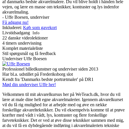
af danmarks bedste akvarelmalere. Du vil blive holdt i hånden hele
vejen, og lære en masse om teknikker, kontraster og lys indenfor
akvarelmaling.
- Uffe Boesen, underviser
Få adgang nu!
Inkluderet:
Køb som gavekort
Livstidsadgang
Info
22 danske videolektioner
4 timers undervisning
Komplet materialeliste
Stil spørgsmål og få feedback
Underviser
Uffe Boesen
Professionel billedkunstner og underviser siden 2013
Har bl.a. udstillet på Frederiksborg slot
Kendt fra 'Danmarks bedste portrætmaler' på DR1
Mød din underviser Uffe her!
Velkommen til mit akvarelkursus her på WeTeach.dk, hvor du vil
lære at male dine helt egne akvarelmalerier. Igennem akvarelkurset
vil du få rig mulighed for at arbejde med og øve en række
forskellige akvarelteknikker. Du vil eksempelvis komme til at prøve
kræfter med vådt i vådt, lys, kontraster og flere forskellige
farveteknikker. Det er ved at øve disse teknikker sammen med mig,
at du vil få en dybdegående indføring i akvarelmaleriets tekniske