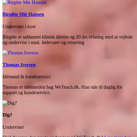
Birgitte Mie Hansen
Underviser i kost
Birgitte er uddannet klinisk diætist og 20 års erfaring med at vejlede
og undervise i mad, fødevarer og ernæring
Thomas Iversen
Idémand & kundeservice
Thomas er idémanden bag WeTeach.dk. Han står til daglig for
support og kundeservice.
Dig?
Underviser