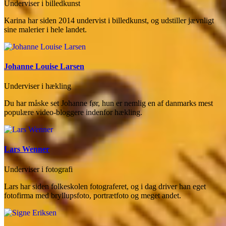
Underviser i billedkunst
Karina har siden 2014 undervist i billedkunst, og udstiller jævnligt
sine malerier i hele landet.
Johanne Louise Larsen
Underviser i hækling
Du har måske set Johanne før, hun er nemlig en af danmarks mest
populære video-bloggere indenfor hækling.
Lars Wenner
Underviser i fotografi
Lars har siden folkeskolen fotograferet, og i dag driver han eget
fotofirma med bryllupsfoto, portrætfoto og meget andet.