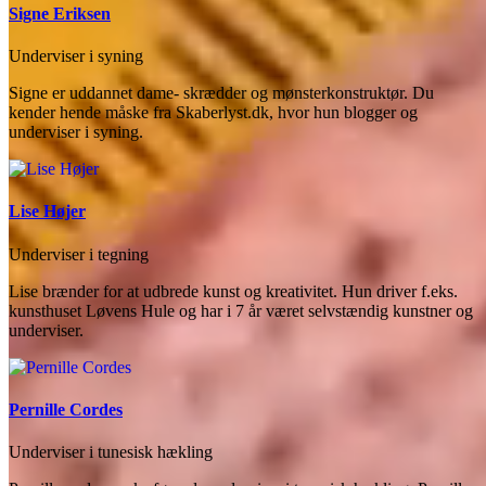
Signe Eriksen
Underviser i syning
Signe er uddannet dame- skrædder og mønsterkonstruktør. Du
kender hende måske fra Skaberlyst.dk, hvor hun blogger og
underviser i syning.
Lise Højer
Underviser i tegning
Lise brænder for at udbrede kunst og kreativitet. Hun driver f.eks.
kunsthuset Løvens Hule og har i 7 år været selvstændig kunstner og
underviser.
Pernille Cordes
Underviser i tunesisk hækling