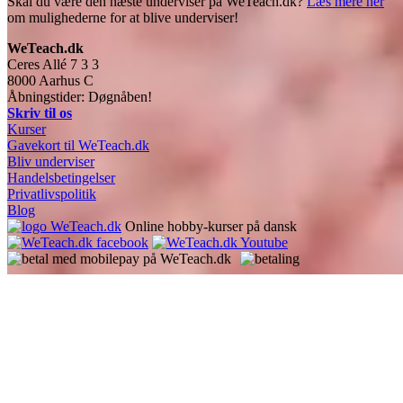
Skal du være den næste underviser på WeTeach.dk?
Læs mere her
om mulighederne for at blive underviser!
WeTeach.dk
Ceres Allé 7 3 3
8000
Aarhus C
Åbningstider: Døgnåben!
Skriv til os
Kurser
Gavekort til WeTeach.dk
Bliv underviser
Handelsbetingelser
Privatlivspolitik
Blog
Online hobby-kurser på dansk