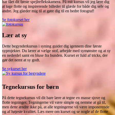
har fået dit første spejlreflekskamera. På mit kursus vil jeg lære dig
at tage flotte og inspirerende billeder til glæde for både dig selv og
andre. Jeg glæder mig til at gøre dig til en bedre fotograf!
Se fotokurset her
Lær at sy
Dette begynderkursus i syning guider dig igennem dine første
syprojekter. Du lærer at vælge stof, arbejde med symønstre og at sy
en nederdel samt en bluse fra bunden. Kurset er fuld af tricks, der
gør det nemt at sy godt.
Se sykurset her
Tegnekursus for børn
På dette tegnekursus vil dit bare lære at tegne en masse sjove og
flotte tegninger. Tegningerne vil være simple og nemme at gå til,
men dette ændre ikke på, at alle tegningerne vil være imponerende
og af højeste kvalitet. Læs mere om kurset og se nogle af de flotte