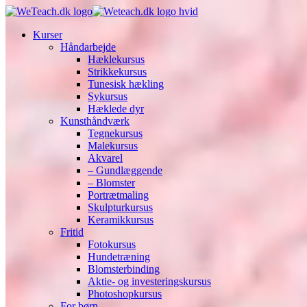
Kurser
Håndarbejde
Hæklekursus
Strikkekursus
Tunesisk hækling
Sykursus
Hæklede dyr
Kunsthåndværk
Tegnekursus
Malekursus
Akvarel
– Gundlæggende
– Blomster
Portrætmaling
Skulpturkursus
Keramikkursus
Fritid
Fotokursus
Hundetræning
Blomsterbinding
Aktie- og investeringskursus
Photoshopkursus
For børn