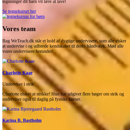
tegnninger dit barn vil lære at lave!
Se tegnekurset her
Vores team
Bag WeTeach.dk står et hold af dygtige undervisere, som alle elsker
at undervise i og udbrede kendskabet til deres håndværk. Mød alle
vores undervisere herunder!
Charlotte Kaae
Underviser i strik
Charlotte elsker at strikke! Hun har udgivet flere bøger om strik og
underviser også til daglig på fysiske kurser.
Karina B. Bastholm