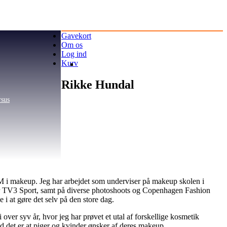
Gavekort
Om os
Log ind
Kurv
Rikke Hundal
rsus
DM i makeup. Jeg har arbejdet som underviser på makeup skolen i
for TV3 Sport, samt på diverse photoshoots og Copenhagen Fashion
 at gøre det selv på den store dag.
er syv år, hvor jeg har prøvet et utal af forskellige kosmetik
d det er at piger og kvinder ønsker af deres makeup.