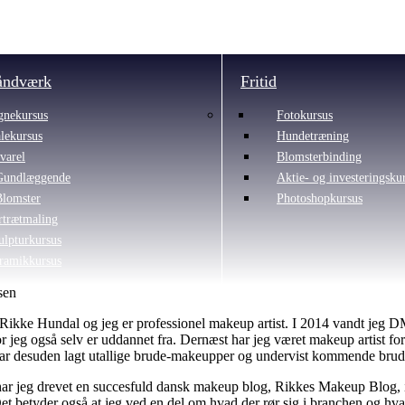
åndværk
Fritid
gnekursus
Fotokursus
lekursus
Hundetræning
varel
Blomsterbinding
Gundlæggende
Aktie- og investeringsku
Blomster
Photoshopkursus
rtrætmaling
ulpturkursus
ramikkursus
Rikke Hundal og jeg er professionel makeup artist. I 2014 vandt jeg 
r jeg også selv er uddannet fra. Dernæst har jeg været makeup artist 
r desuden lagt utallige brude-makeupper og undervist kommende brude i
r jeg drevet en succesfuld dansk makeup blog, Rikkes Makeup Blog, i ov
et betyder også at jeg ved en del om hvad der rør sig i branchen og hva