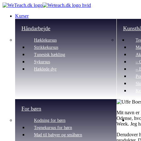
Kurser
Håndarbejde
Kunsth
Hæklekursus
Te
Strikkekursus
Ma
Tunesisk hækling
Ak
Sykursus
– 
Hæklede dyr
– 
Po
Sk
Ke
For børn
Mit navn er 
Odense, hvo
Kodning for børn
Week. Jeg ha
Tegnekursus for børn
Derudover ha
Mad til babyer og småbørn
produkter. D