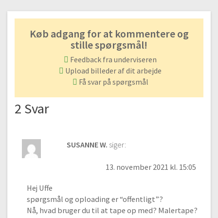
#17 Mal baggrunden vådt i vådt med lidt farve | Landskabsmaleri
med akvarel
08:32
Køb adgang for at kommentere og
#18 Mal træer i horisonten og forgrunden, lag på lag teknik
stille spørgsmål!
12:02
Feedback fra underviseren
#19 Mal skyggerne træerne mørkere
Upload billeder af dit arbejde
09:17
Få svar på spørgsmål
#20 Det færdige maleri
01:33
2 Svar
Naturmaleri med akvarel
#21 Bonusvideo del 1 | Akvarel naturmaleri
SUSANNE W.
siger:
24:28
13. november 2021 kl. 15:05
#22 Bonusvideo del 2
30:43
Hej Uffe
spørgsmål og oploading er “offentligt”?
Nå, hvad bruger du til at tape op med? Malertape?