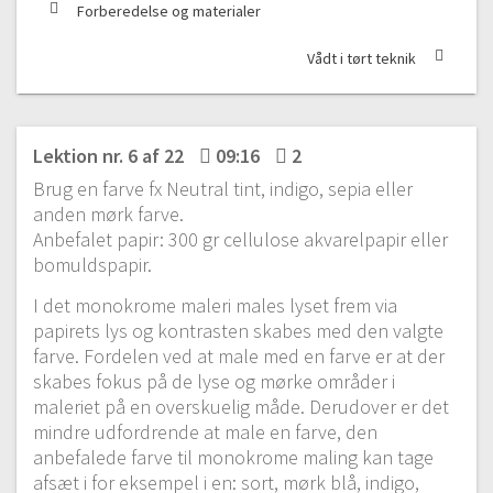
Forberedelse og materialer
Vådt i tørt teknik
Lektion nr. 6 af 22
09:16
2
Brug en farve fx Neutral tint, indigo, sepia eller
anden mørk farve.
Anbefalet papir: 300 gr cellulose akvarelpapir eller
bomuldspapir.
I det monokrome maleri males lyset frem via
papirets lys og kontrasten skabes med den valgte
farve. Fordelen ved at male med en farve er at der
skabes fokus på de lyse og mørke områder i
maleriet på en overskuelig måde. Derudover er det
mindre udfordrende at male en farve, den
anbefalede farve til monokrome maling kan tage
afsæt i for eksempel i en: sort, mørk blå, indigo,