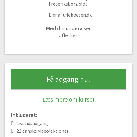
Frederiksborg slot
Ejer af uffeboesen.dk
Mød din underviser
Uffe her!
Materialer og metoder
Få adgang nu!
#1 Tube eller tørret farver | Materialer og metoder i akvarelmaling
Gratis video
02:49
Læs mere om kurset
#2 5 Pensler
03:48
Inkluderet:
#3 Papirtyper, cellulose og bomuldspapir
04:59
Livstidsadgang
22 danske videolektioner
#4 Farvecirkel, gul, rød og blå