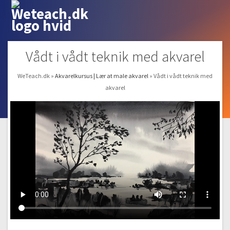
Vådt i vådt teknik med akvarel
WeTeach.dk
»
Akvarelkursus | Lær at male akvarel
»
Vådt i vådt teknik med
akvarel