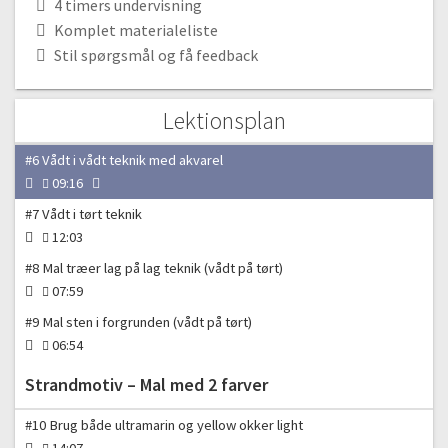
4 timers undervisning
04:59
Komplet materialeliste
#5 Forberedelse og materialer
Stil spørgsmål og få feedback
11:56
Landskabsmaleri – Mal med en farve / Monokrome
Lektionsplan
maleri
#6 Vådt i vådt teknik med akvarel
09:16
#7 Vådt i tørt teknik
12:03
#8 Mal træer lag på lag teknik (vådt på tørt)
07:59
#9 Mal sten i forgrunden (vådt på tørt)
06:54
Strandmotiv – Mal med 2 farver
#10 Brug både ultramarin og yellow okker light
14:07