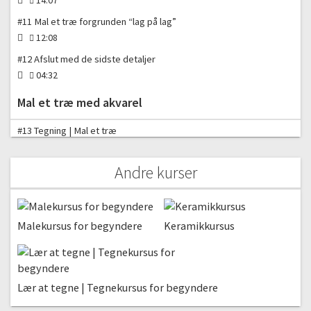
#11 Mal et træ forgrunden “lag på lag”
12:08
#12 Afslut med de sidste detaljer
04:32
Mal et træ med akvarel
#13 Tegning | Mal et træ
02:53
#14 Farver
Andre kurser
06:16
#15 Stammen
08:09
Malekursus for begyndere
Keramikkursus
#16 Færdigt maleri
06:57
Landskabsmaleri med akvarel
Lær at tegne | Tegnekursus for begyndere