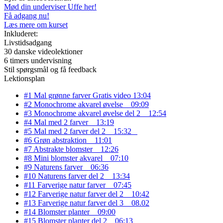
Mød din underviser Uffe her!
Få adgang nu!
Læs mere om kurset
Inkluderet:
Livstidsadgang
30 danske videolektioner
6 timers undervisning
Stil spørgsmål og få feedback
Lektionsplan
#1 Mal grønne farver
Gratis video
13:04
#2 Monochrome akvarel øvelse
09:09
#3 Monochrome akvarel øvelse del 2
12:54
#4 Mal med 2 farver
13:19
#5 Mal med 2 farver del 2
15:32
#6 Grøn abstraktion
11:01
#7 Abstrakte blomster
12:26
#8 Mini blomster akvarel
07:10
#9 Naturens farver
06:36
#10 Naturens farver del 2
13:34
#11 Farverige natur farver
07:45
#12 Farverige natur farver del 2
10:42
#13 Farverige natur farver del 3
08.02
#14 Blomster planter
09:00
#15 Blomster planter del 2
06:13