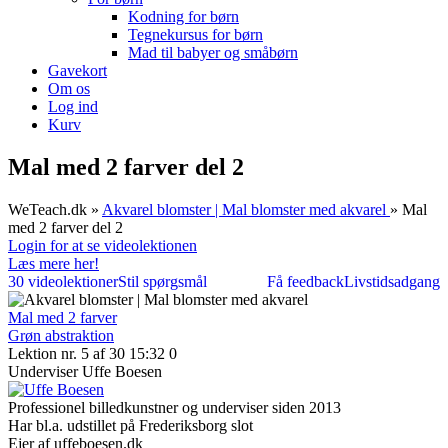
Kodning for børn
Tegnekursus for børn
Mad til babyer og småbørn
Gavekort
Om os
Log ind
Kurv
Mal med 2 farver del 2
WeTeach.dk
»
Akvarel blomster | Mal blomster med akvarel
»
Mal
med 2 farver del 2
Login for at se videolektionen
Læs mere her!
30 videolektioner
Stil spørgsmål
Få feedback
Livstidsadgang
Mal med 2 farver
Grøn abstraktion
Lektion nr. 5 af 30
15:32
0
Underviser
Uffe Boesen
Professionel billedkunstner og underviser siden 2013
Har bl.a. udstillet på Frederiksborg slot
Ejer af uffeboesen.dk