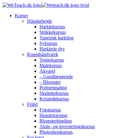
Kurser
Håndarbejde
Hæklekursus
Strikkekursus
Tunesisk hækling
Sykursus
Hæklede dyr
Kunsthåndværk
Tegnekursus
Malekursus
Akvarel
– Gundlæggende
– Blomster
Portrætmaling
Skulpturkursus
Keramikkursus
Fritid
Fotokursus
Hundetræning
Blomsterbinding
Aktie- og investeringskursus
Photoshopkursus
For børn