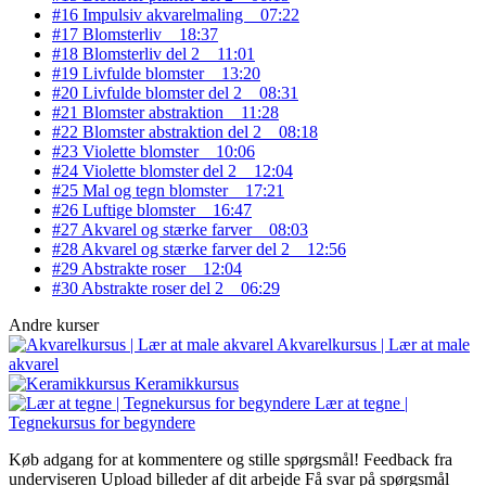
#16 Impulsiv akvarelmaling
07:22
#17 Blomsterliv
18:37
#18 Blomsterliv del 2
11:01
#19 Livfulde blomster
13:20
#20 Livfulde blomster del 2
08:31
#21 Blomster abstraktion
11:28
#22 Blomster abstraktion del 2
08:18
#23 Violette blomster
10:06
#24 Violette blomster del 2
12:04
#25 Mal og tegn blomster
17:21
#26 Luftige blomster
16:47
#27 Akvarel og stærke farver
08:03
#28 Akvarel og stærke farver del 2
12:56
#29 Abstrakte roser
12:04
#30 Abstrakte roser del 2
06:29
Andre kurser
Akvarelkursus | Lær at male
akvarel
Keramikkursus
Lær at tegne |
Tegnekursus for begyndere
Køb adgang for at kommentere og stille spørgsmål!
Feedback fra
underviseren
Upload billeder af dit arbejde
Få svar på spørgsmål