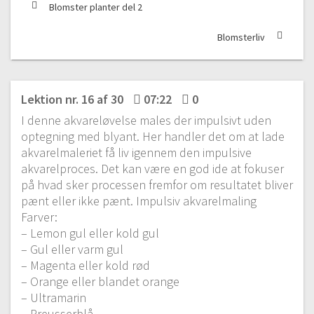
Blomster planter del 2
Blomsterliv
Lektion nr. 16 af 30
07:22
0
I denne akvareløvelse males der impulsivt uden
optegning med blyant. Her handler det om at lade
akvarelmaleriet få liv igennem den impulsive
akvarelproces. Det kan være en god ide at fokuser
på hvad sker processen fremfor om resultatet bliver
pænt eller ikke pænt. Impulsiv akvarelmaling
Farver:
– Lemon gul eller kold gul
– Gul eller varm gul
– Magenta eller kold rød
– Orange eller blandet orange
– Ultramarin
– Preusserblå