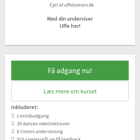
#6 Grøn abstraktion
Ejer af uffeboesen.dk
11:01
Mød din underviser
#7 Abstrakte blomster
Uffe her!
12:26
#8 Mini blomster akvarel
07:10
#9 Naturens farver
06:36
Få adgang nu!
#10 Naturens farver del 2
13:34
#11 Farverige natur farver
Læs mere om kurset
07:45
#12 Farverige natur farver del 2
Inkluderet:
10:42
Livstidsadgang
#13 Farverige natur farver del 3
30 danske videolektioner
08.02
6 timers undervisning
#14 Blomster planter
Stil spørgsmål og få feedback