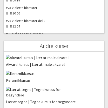
08:18
#23 Violette blomster
10:06
#24 Violette blomster del 2
12:04
#25 Mal og tegn blomster
17:21
Andre kurser
#26 Luftige blomster
16:47
#27 Akvarel og stærke farver
Akvarelkursus | Lær at male akvarel
08:03
#28 Akvarel og stærke farver del 2
12:56
Keramikkursus
#29 Abstrakte roser
12:04
#30 Abstrakte roser del 2
Lær at tegne | Tegnekursus for begyndere
06:29