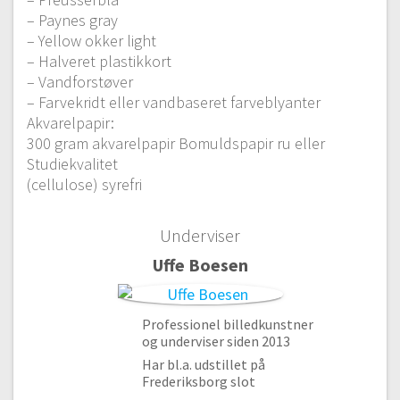
– Paynes gray
– Yellow okker light
– Halveret plastikkort
– Vandforstøver
– Farvekridt eller vandbaseret farveblyanter
Akvarelpapir:
300 gram akvarelpapir Bomuldspapir ru eller
Studiekvalitet
#1 Mal grønne farver
(cellulose) syrefri
Gratis video
13:04
#2 Monochrome akvarel øvelse
Underviser
09:09
Uffe Boesen
#3 Monochrome akvarel øvelse del 2
12:54
#4 Mal med 2 farver
Professionel billedkunstner
13:19
og underviser siden 2013
#5 Mal med 2 farver del 2
Har bl.a. udstillet på
Frederiksborg slot
15:32