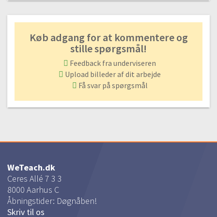
Køb adgang for at kommentere og
stille spørgsmål!
Feedback fra underviseren
Upload billeder af dit arbejde
Få svar på spørgsmål
WeTeach.dk
Ceres Allé 7 3 3
8000
Aarhus C
Åbningstider: Døgnåben!
Skriv til os