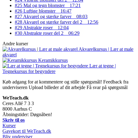
#25 Mal og tegn blomster
17:21
#26 Luftige blomster
16:47
#27 Akvarel og stærke farver
08:03
#28 Akvarel og stærke farver del 2
12:56
#29 Abstrakte roser
12:04
#30 Abstrakte roser del 2
06:29
Andre kurser
Akvarelkursus | Lær at male
akvarel
Keramikkursus
Lær at tegne |
Tegnekursus for begyndere
Køb adgang for at kommentere og stille spørgsmål!
Feedback fra
underviseren
Upload billeder af dit arbejde
Få svar på spørgsmål
WeTeach.dk
Ceres Allé 7 3 3
8000
Aarhus C
Åbningstider: Døgnåben!
Skriv til os
Kurser
Gavekort til WeTeach.dk
Bliv underviser