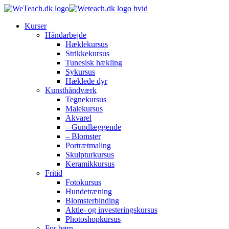
Kurser
Håndarbejde
Hæklekursus
Strikkekursus
Tunesisk hækling
Sykursus
Hæklede dyr
Kunsthåndværk
Tegnekursus
Malekursus
Akvarel
– Gundlæggende
– Blomster
Portrætmaling
Skulpturkursus
Keramikkursus
Fritid
Fotokursus
Hundetræning
Blomsterbinding
Aktie- og investeringskursus
Photoshopkursus
For børn