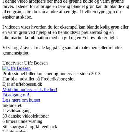
I denne video arbejders der med de grønne kolde og varm grønne
farver. I stedet for at bruge en færdig blandet grøn kan du blande dig
til en grøn, som du kan ændre afhængig af hvilken type grøn du
ønsker at skabe.
I videoen vises hvordan du for eksempel kan blande kølig grøn eller
en varm grøn ved hjælp af en henholdsvis preusserblå og en
ultramarin i kombination med en gul og en Yellow okker light.
Vi vil også øve at male lag på lag samt at male mere eller mindre
gennemsigtigt.
Underviser
Uffe Boesen
Professionel billedkunstner og underviser siden 2013
Har bl.a. udstillet på Frederiksborg slot
Ejer af uffeboesen.dk
Mød din underviser Uffe her!
Få adgang nu!
Læs mere om kurset
Inkluderet:
Livstidsadgang
30 danske videolektioner
6 timers undervisning
Stil spørgsmål og få feedback
Lektionsplan