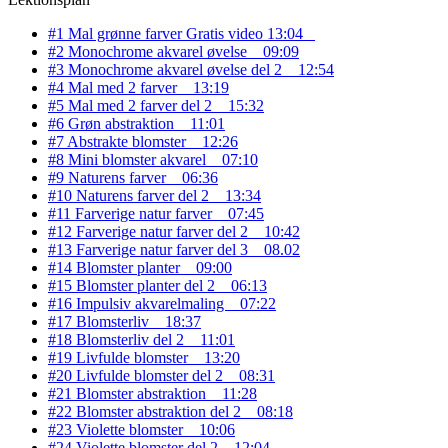
#1 Mal grønne farver
Gratis video
13:04
#2 Monochrome akvarel øvelse
09:09
#3 Monochrome akvarel øvelse del 2
12:54
#4 Mal med 2 farver
13:19
#5 Mal med 2 farver del 2
15:32
#6 Grøn abstraktion
11:01
#7 Abstrakte blomster
12:26
#8 Mini blomster akvarel
07:10
#9 Naturens farver
06:36
#10 Naturens farver del 2
13:34
#11 Farverige natur farver
07:45
#12 Farverige natur farver del 2
10:42
#13 Farverige natur farver del 3
08.02
#14 Blomster planter
09:00
#15 Blomster planter del 2
06:13
#16 Impulsiv akvarelmaling
07:22
#17 Blomsterliv
18:37
#18 Blomsterliv del 2
11:01
#19 Livfulde blomster
13:20
#20 Livfulde blomster del 2
08:31
#21 Blomster abstraktion
11:28
#22 Blomster abstraktion del 2
08:18
#23 Violette blomster
10:06
#24 Violette blomster del 2
12:04