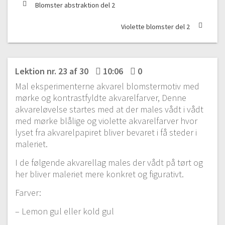
Blomster abstraktion del 2
Violette blomster del 2
Lektion nr. 23 af 30
10:06
0
Mal eksperimenterne akvarel blomstermotiv med
mørke og kontrastfyldte akvarelfarver, Denne
akvareløvelse startes med at der males vådt i vådt
med mørke blålige og violette akvarelfarver hvor
lyset fra akvarelpapiret bliver bevaret i få steder i
maleriet.
I de følgende akvarellag males der vådt på tørt og
her bliver maleriet mere konkret og figurativt.
Farver:
– Lemon gul eller kold gul