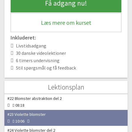
Få adgang nu!
#16 Impulsiv akvarelmaling
07:22
#17 Blomsterliv
Læs mere om kurset
18:37
#18 Blomsterliv del 2
Inkluderet:
11:01
Livstidsadgang
#19 Livfulde blomster
30 danske videolektioner
13:20
6 timers undervisning
#20 Livfulde blomster del 2
Stil spørgsmål og få feedback
08:31
#21 Blomster abstraktion
Lektionsplan
11:28
#22 Blomster abstraktion del 2
08:18
#23 Violette blomster
10:06
#24 Violette blomster del 2