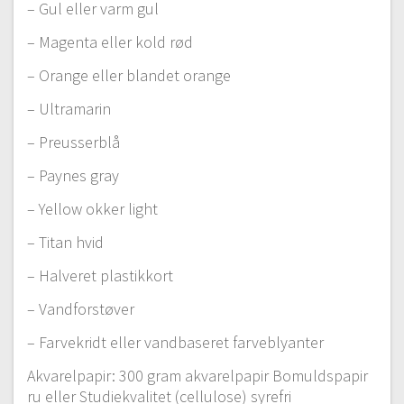
– Gul eller varm gul
– Magenta eller kold rød
– Orange eller blandet orange
#1 Mal grønne farver
– Ultramarin
Gratis video
13:04
#2 Monochrome akvarel øvelse
– Preusserblå
09:09
– Paynes gray
#3 Monochrome akvarel øvelse del 2
12:54
– Yellow okker light
#4 Mal med 2 farver
– Titan hvid
13:19
– Halveret plastikkort
#5 Mal med 2 farver del 2
15:32
– Vandforstøver
#6 Grøn abstraktion
– Farvekridt eller vandbaseret farveblyanter
11:01
Akvarelpapir: 300 gram akvarelpapir Bomuldspapir
#7 Abstrakte blomster
ru eller Studiekvalitet (cellulose) syrefri
12:26