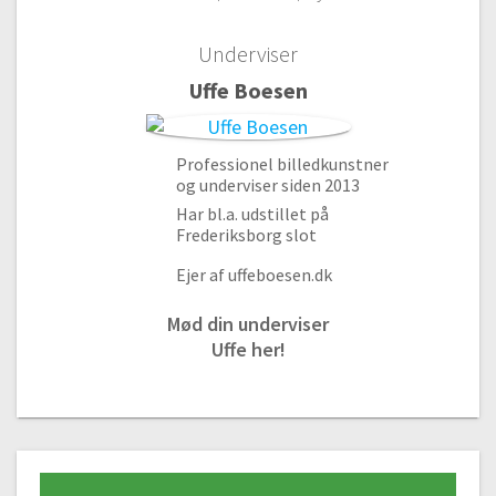
#8 Mini blomster akvarel
Underviser
07:10
Uffe Boesen
#9 Naturens farver
06:36
#10 Naturens farver del 2
Professionel billedkunstner
13:34
og underviser siden 2013
#11 Farverige natur farver
Har bl.a. udstillet på
07:45
Frederiksborg slot
#12 Farverige natur farver del 2
Ejer af uffeboesen.dk
10:42
Mød din underviser
#13 Farverige natur farver del 3
Uffe her!
08.02
#14 Blomster planter
09:00
#15 Blomster planter del 2
06:13