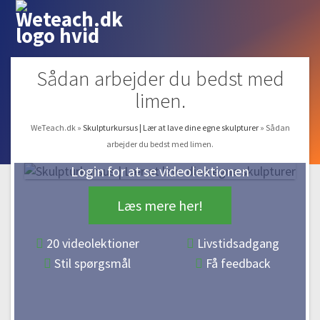
Sådan arbejder du bedst med
limen.
WeTeach.dk
»
Skulpturkursus | Lær at lave dine egne skulpturer
»
Sådan
arbejder du bedst med limen.
Login for at se videolektionen
Læs mere her!
20 videolektioner
Livstidsadgang
Stil spørgsmål
Få feedback