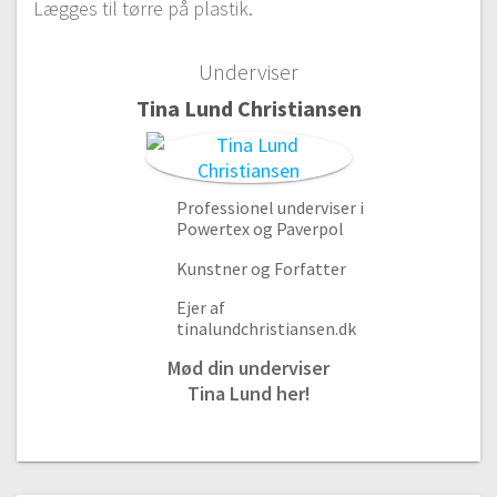
Lægges til tørre på plastik.
Underviser
Tina Lund Christiansen
Professionel underviser i
Powertex og Paverpol
Kom godt fra start
Kunstner og Forfatter
#1 Kom godt i gang.
Ejer af
Gratis video
03:04
tinalundchristiansen.dk
#2 Skulpturens inderste skelet.
Mød din underviser
04:47
Tina Lund her!
#3 Hvis du hellere vil lave et dyr.
04:45
#4 Inspiration og kreativitet.
01:00