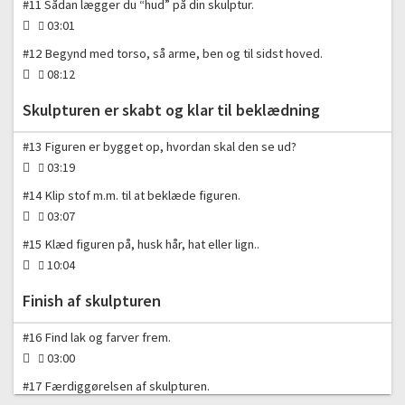
#11 Sådan lægger du “hud” på din skulptur.
03:01
#12 Begynd med torso, så arme, ben og til sidst hoved.
08:12
Skulpturen er skabt og klar til beklædning
#13 Figuren er bygget op, hvordan skal den se ud?
03:19
#14 Klip stof m.m. til at beklæde figuren.
03:07
#15 Klæd figuren på, husk hår, hat eller lign..
10:04
Finish af skulpturen
#16 Find lak og farver frem.
03:00
#17 Færdiggørelsen af skulpturen.