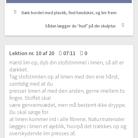
Dæk bordet med plastik, find handsker, og lim frem.
Sådan lægger du “hud” på din skulptur.
Lektion nr. 10 af 20
07:11
0
Hæld lim op, dyb din stofstrimmel i limen, så alt er
dækket.
Tag stofstrimlen op af limen med den ene hånd,
samtidig med at du
presser limen af med den anden, gerne imellem to
fingre. Stoffet skal
være gennemvædet, men må bestemt ikke dryppe.
Du skal sørge for
at limen kommer ind i alle fibrene. Naturmaterialer
lægges i limen et øjeblik, hvorpå det trækkes op og
overskydende lim presses af.