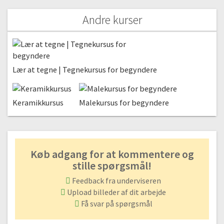
07:50
Andre kurser
Artstone, tips og ide`er
#18 Tips og ide`er til videre arbejde.
06:52
#19 Tips og ide`er med Artstone og lim.
Lær at tegne | Tegnekursus for begyndere
07:05
#20 E-bogen
Keramikkursus
Malekursus for begyndere
0:57
Køb adgang for at kommentere og
stille spørgsmål!
Feedback fra underviseren
Upload billeder af dit arbejde
Få svar på spørgsmål