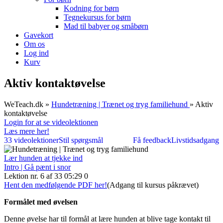
Kodning for børn
Tegnekursus for børn
Mad til babyer og småbørn
Gavekort
Om os
Log ind
Kurv
Aktiv kontaktøvelse
WeTeach.dk
»
Hundetræning | Trænet og tryg familiehund
»
Aktiv
kontaktøvelse
Login for at se videolektionen
Læs mere her!
33 videolektioner
Stil spørgsmål
Få feedback
Livstidsadgang
Lær hunden at tjekke ind
Intro | Gå pænt i snor
Lektion nr. 6 af 33
05:29
0
Hent den medfølgende PDF her!
(Adgang til kursus påkrævet)
Formålet med øvelsen
Denne øvelse har til formål at lære hunden at blive tage kontakt til