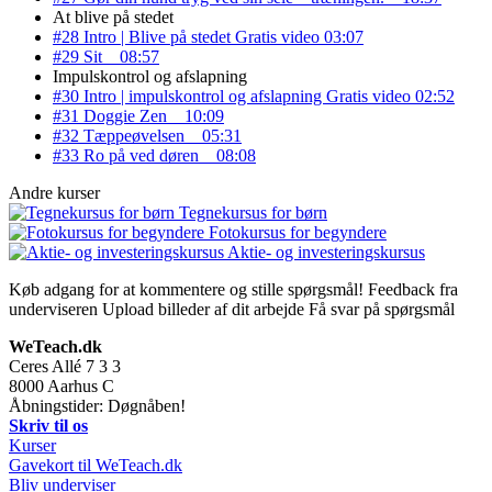
At blive på stedet
#28 Intro | Blive på stedet
Gratis video
03:07
#29 Sit
08:57
Impulskontrol og afslapning
#30 Intro | impulskontrol og afslapning
Gratis video
02:52
#31 Doggie Zen
10:09
#32 Tæppeøvelsen
05:31
#33 Ro på ved døren
08:08
Andre kurser
Tegnekursus for børn
Fotokursus for begyndere
Aktie- og investeringskursus
Køb adgang for at kommentere og stille spørgsmål!
Feedback fra
underviseren
Upload billeder af dit arbejde
Få svar på spørgsmål
WeTeach.dk
Ceres Allé 7 3 3
8000
Aarhus C
Åbningstider: Døgnåben!
Skriv til os
Kurser
Gavekort til WeTeach.dk
Bliv underviser