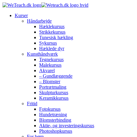
Kurser
Håndarbejde
Hæklekursus
Strikkekursus
Tunesisk hækling
Sykursus
Hæklede dyr
Kunsthåndværk
Tegnekursus
Malekursus
Akvarel
– Gundlæggende
– Blomster
Portrætmaling
Skulpturkursus
Keramikkursus
Fritid
Fotokursus
Hundetræning
Blomsterbinding
Aktie- og investeringskursus
Photoshopkursus
For børn