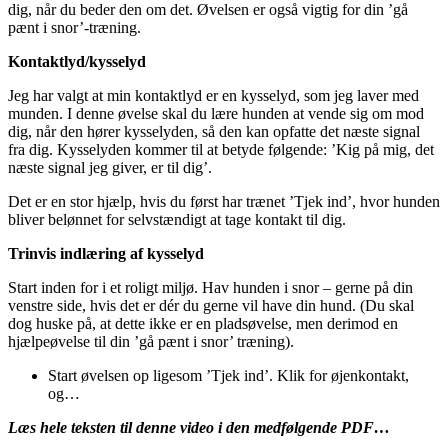
dig, når du beder den om det. Øvelsen er også vigtig for din ’gå
pænt i snor’-træning.
Kontaktlyd/kysselyd
Jeg har valgt at min kontaktlyd er en kysselyd, som jeg laver med
munden. I denne øvelse skal du lære hunden at vende sig om mod
dig, når den hører kysselyden, så den kan opfatte det næste signal
fra dig. Kysselyden kommer til at betyde følgende: ’Kig på mig, det
næste signal jeg giver, er til dig’.
Det er en stor hjælp, hvis du først har trænet ’Tjek ind’, hvor hunden
bliver belønnet for selvstændigt at tage kontakt til dig.
Trinvis indlæring af kysselyd
Start inden for i et roligt miljø. Hav hunden i snor – gerne på din
venstre side, hvis det er dér du gerne vil have din hund. (Du skal
dog huske på, at dette ikke er en pladsøvelse, men derimod en
hjælpeøvelse til din ’gå pænt i snor’ træning).
Start øvelsen op ligesom ’Tjek ind’. Klik for øjenkontakt,
og…
Læs hele teksten til denne video i den medfølgende PDF…