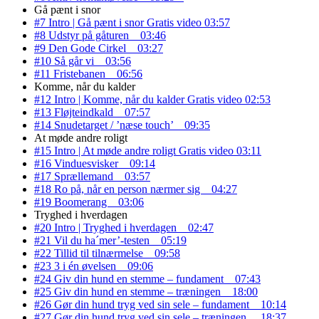
Gå pænt i snor
#7 Intro | Gå pænt i snor
Gratis video
03:57
#8 Udstyr på gåturen
03:46
#9 Den Gode Cirkel
03:27
#10 Så går vi
03:56
#11 Fristebanen
06:56
Komme, når du kalder
#12 Intro | Komme, når du kalder
Gratis video
02:53
#13 Fløjteindkald
07:57
#14 Snudetarget / ’næse touch’
09:35
At møde andre roligt
#15 Intro | At møde andre roligt
Gratis video
03:11
#16 Vinduesvisker
09:14
#17 Sprællemand
03:57
#18 Ro på, når en person nærmer sig
04:27
#19 Boomerang
03:06
Tryghed i hverdagen
#20 Intro | Tryghed i hverdagen
02:47
#21 Vil du ha´mer’-testen
05:19
#22 Tillid til tilnærmelse
09:58
#23 3 i én øvelsen
09:06
#24 Giv din hund en stemme – fundament
07:43
#25 Giv din hund en stemme – træningen
18:00
#26 Gør din hund tryg ved sin sele – fundament
10:14
#27 Gør din hund tryg ved sin sele – træningen.
18:37