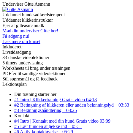
Underviser
Gitte Asmann
Uddannet hunde-adfærdsterapeut
Uddannet klikkerinstruktør
Ejer af gitteasmann.dk
Mød din underviser Gitte her!
Få adgang nu!
Læs mere om kurset
Inkluderet:
Livstidsadgang
33 danske videolektioner
5 timers undervisning
Worksheets til brug under træningen
PDF´er til samtlige videolektioner
Stil spørgsmål og få feedback
Lektionsplan
Din træning starter her
#1 Intro | Klikkertræning
Gratis video
04:18
#2 Betingning af klikkeren eller anden belønningslyd
03:33
#3 Belønningshåndtering
03:25
Kontakt
#4 Intro | Kontakt med din hund
Gratis video
03:09
#5 Lær hunden at tjekke ind
05:11
#6 Aktiv kontaktøvelse
05:29