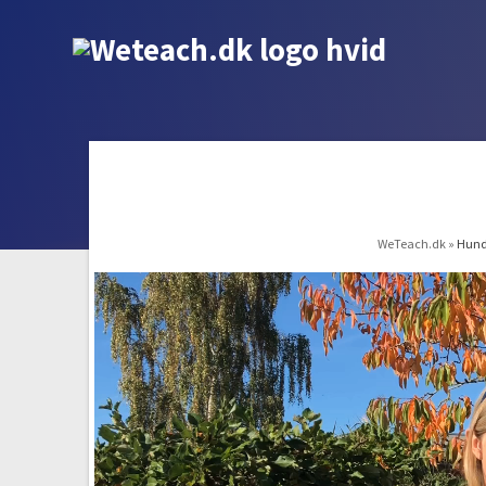
WeTeach.dk
»
Hunde