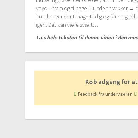
yoyo – frem og tilbage. Hunden trækker →
hunden vender tilbage til dig og får en god
igen. Det kan være svært…
Læs hele teksten til denne video i den m
Køb adgang for at
Feedback fra underviseren