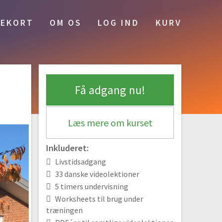
#2 Betingning af klikkeren eller anden
EKORT
OM OS
LOG IND
KURV
belønningslyd
03:33
#3 Belønningshåndtering
03:25
Kontakt
Få adgang nu!
#4 Intro | Kontakt med din hund
Gratis video
03:09
Læs mere om kurset
#5 Lær hunden at tjekke ind
05:11
Inkluderet:
#6 Aktiv kontaktøvelse
Livstidsadgang
05:29
33 danske videolektioner
Gå pænt i snor
5 timers undervisning
Worksheets til brug under
#7 Intro | Gå pænt i snor
træningen
Gratis video
03:57