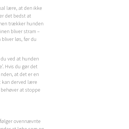
al lære, at den ikke
er det bedst at
 men trækker hunden
inen bliver stram –
 bliver løs, før du
r du ved at hunden
e’. Hvis du gør det
nden, at det er en
et kan derved lære
e behøver at stoppe
u følger ovennævnte
gynder at løbe som en