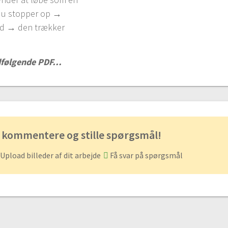
 du stopper op →
bid → den trækker
edfølgende PDF…
 kommentere og stille spørgsmål!
Upload billeder af dit arbejde
Få svar på spørgsmål