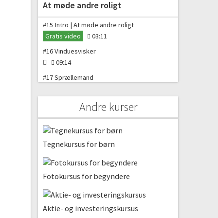
At møde andre roligt
#15 Intro | At møde andre roligt
Gratis video
03:11
#16 Vinduesvisker
09:14
#17 Sprællemand
03:57
#18 Ro på, når en person nærmer sig
Andre kurser
04:27
#19 Boomerang
03:06
Tegnekursus for børn
Tryghed i hverdagen
Fotokursus for begyndere
#20 Intro | Tryghed i hverdagen
02:47
#21 Vil du ha´mer’-testen
Aktie- og investeringskursus
05:19