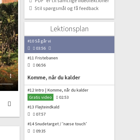
PDF´er til samtlige videolektioner
#8 Udstyr på gåturen
Stil spørgsmål og få feedback
03:46
#9 Den Gode Cirkel
Lektionsplan
03:27
#10 Så går vi
03:56
#11 Fristebanen
06:56
Komme, når du kalder
#12 Intro | Komme, når du kalder
Gratis video
02:53
#13 Fløjteindkald
07:57
#14 Snudetarget / ’næse touch’
09:35