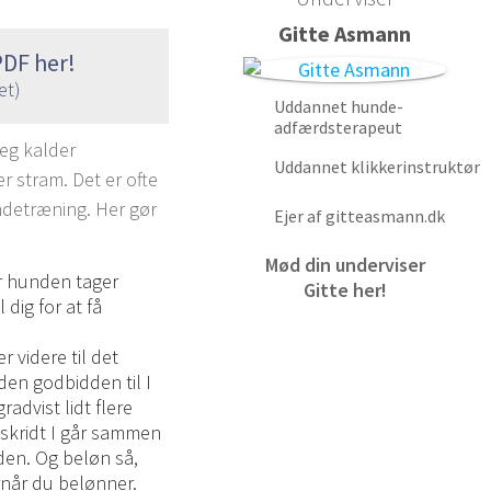
Gitte Asmann
DF her!
et)
Uddannet hunde-
adfærdsterapeut
jeg kalder
Uddannet klikkerinstruktør
er stram. Det er ofte
undetræning. Her gør
Ejer af gitteasmann.dk
Mød din underviser
år hunden tager
Gitte her!
dig for at få
r videre til det
den godbidden til I
radvist lidt flere
 skridt I går sammen
den. Og beløn så,
rnår du belønner.