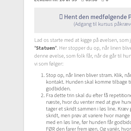
Hent den medfølgende P
(Adgang til kursus påkræv
Lad os starte med at kigge på øvelsen, som 
’Statuen’
. Her stopper du op, når linen bliv
denne øvelse, som folk får, når de går til h
vi som følger:
Stop op, når linen bliver stram. Klik, n
kontakt. Hunden skal komme tilbage til 
godbidden.
Fra dette trin skal du efter få repetitione
næste, hvor du venter med at give hun
tager et skridt sammen i løs line. Kræv g
skridt, men prøv at variere hvor mange
med en løs line, før hunden får godbid
FØR den farer frem igen. Og variér, hvo