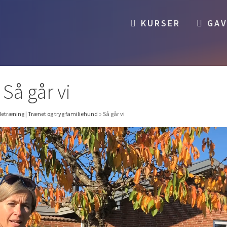
KURSER
GAV
Så går vi
træning | Trænet og tryg familiehund
»
Så går vi