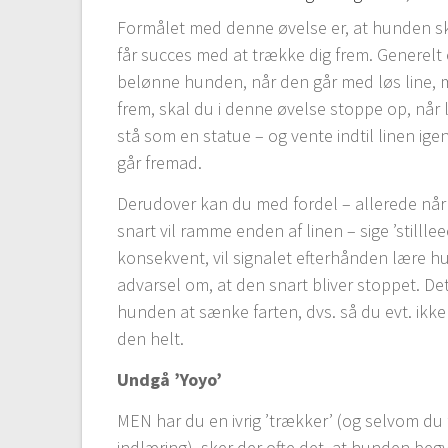
Formålet med denne øvelse er, at hunden sk
får succes med at trække dig frem. Generelt 
belønne hunden, når den går med løs line,
frem, skal du i denne øvelse stoppe op, når l
stå som en statue – og vente indtil linen igen
går fremad.
Derudover kan du med fordel – allerede nå
snart vil ramme enden af linen – sige ’stilllee
konsekvent, vil signalet efterhånden lære hu
advarsel om, at den snart bliver stoppet. D
hunden at sænke farten, dvs. så du evt. ikk
den helt.
Undgå ’Yoyo’
MEN har du en ivrig ’trækker’ (og selvom d
indlæring), sker der ofte det, at hunden be