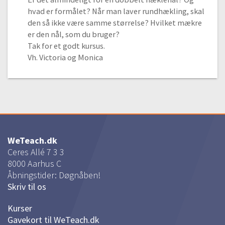
hvad er formålet? Når man laver rundhækling, skal
den så ikke være samme størrelse? Hvilket mækre
er den nål, som du bruger?
Tak for et godt kursus.
Vh. Victoria og Monica
WeTeach.dk
Ceres Allé 7 3 3
8000
Aarhus C
Åbningstider: Døgnåben!
Skriv til os
Kurser
Gavekort til WeTeach.dk