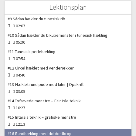
#8 Sådan hækler du tunesisk vrang
Lektionsplan
03:22
#9 Sådan hækler du tunesisk rib
02:07
#10 Sådan hækler du bikubemønster i tunesisk hækling
05:30
#11 Tunesisk perlehækling
07:54
#12 Cirkel hæklet med venderækker
04:40
#13 Hæklet rund pude med kiler | Opskrift
03:09
#14 Tofarvede mønstre – Fair Isle teknik
10:27
#15 Intarsia teknik – grafiske mønstre
12:13
#16 Rundhækling med dobbeltkrog