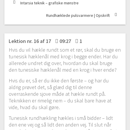
Intarsia teknik – grafiske mønstre
Rundhæklede pulsvarmere | Opskrift
Lektion nr. 16 af 17
09:27
1
Hvis du vil hækle rundt som et rør, skal du bruge en
tunesisk hæklenål med krog i begge ender. Har du
allerede undret dig over, hvordan du skal bruge
den tunesiske hæklenål med en krog i hver ende?
Hvis du er, så er du ikke den første – og har du
aldrig prøvet det, så glæd dig til denne
overraskende sjove måde at hækle rundt på.
Teknikken er rimelig nem – du skal bare have at
vide, hvad du skal gøre.
Tunesisk rundhækling hækles i små bidder – lidt
den ene vej og så lidt den anden vej. Til slut når