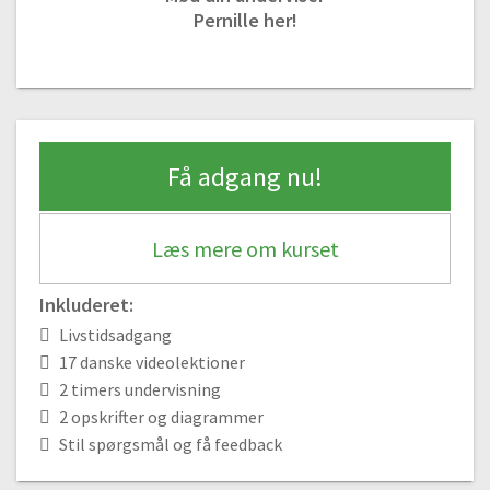
Pernille her!
#1 Sådan slår du masker op i Tunesisk hækling
Gratis video
05:00
#2 Tunesisk ret samt hvordan du får pæne kanter
03:51
Få adgang nu!
#3 Melerede striber i tunesisk hækling
06:39
#4 Sådan laver du melerede striber med tre farver i tunesisk
Læs mere om kurset
hækling
06:07
Inkluderet:
#5 Aflukning med kædemasker i tunesisk hækling
Livstidsadgang
02:28
17 danske videolektioner
#6 Aflukning med fastmasker i tunesisk hækling
2 timers undervisning
02:09
2 opskrifter og diagrammer
#7 Hvorfor ruller kanten i tunesisk hækling og hvad gør du ved det?
Stil spørgsmål og få feedback
03:35