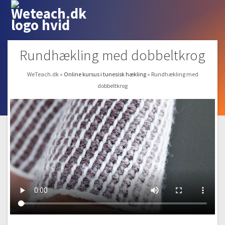
Rundhækling med dobbeltkrog
WeTeach.dk
»
Online kursus i tunesisk hækling
»
Rundhækling med
dobbeltkrog