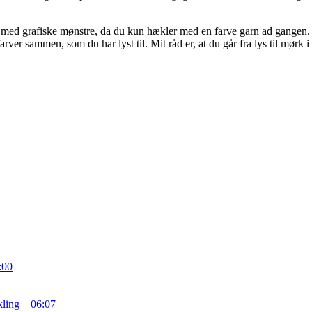
n med grafiske mønstre, da du kun hækler med en farve garn ad gangen. 
rver sammen, som du har lyst til. Mit råd er, at du går fra lys til mørk i 
:00
ækling
06:07