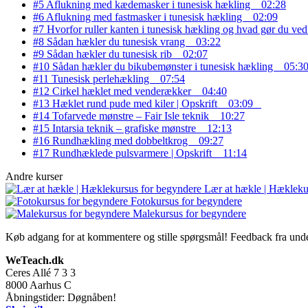
#5 Aflukning med kædemasker i tunesisk hækling
02:28
#6 Aflukning med fastmasker i tunesisk hækling
02:09
#7 Hvorfor ruller kanten i tunesisk hækling og hvad gør du ve
#8 Sådan hækler du tunesisk vrang
03:22
#9 Sådan hækler du tunesisk rib
02:07
#10 Sådan hækler du bikubemønster i tunesisk hækling
05:3
#11 Tunesisk perlehækling
07:54
#12 Cirkel hæklet med venderækker
04:40
#13 Hæklet rund pude med kiler | Opskrift
03:09
#14 Tofarvede mønstre – Fair Isle teknik
10:27
#15 Intarsia teknik – grafiske mønstre
12:13
#16 Rundhækling med dobbeltkrog
09:27
#17 Rundhæklede pulsvarmere | Opskrift
11:14
Andre kurser
Lær at hækle | Hækleku
Fotokursus for begyndere
Malekursus for begyndere
Køb adgang for at kommentere og stille spørgsmål!
Feedback fra und
WeTeach.dk
Ceres Allé 7 3 3
8000
Aarhus C
Åbningstider: Døgnåben!