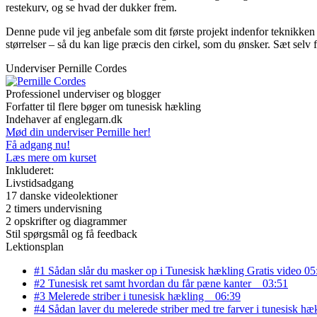
restekurv, og se hvad der dukker frem.
Denne pude vil jeg anbefale som dit første projekt indenfor teknikke
størrelser – så du kan lige præcis den cirkel, som du ønsker. Sæt selv fa
Underviser
Pernille Cordes
Professionel underviser og blogger
Forfatter til flere bøger om tunesisk hækling
Indehaver af englegarn.dk
Mød din underviser Pernille her!
Få adgang nu!
Læs mere om kurset
Inkluderet:
Livstidsadgang
17 danske videolektioner
2 timers undervisning
2 opskrifter og diagrammer
Stil spørgsmål og få feedback
Lektionsplan
#1 Sådan slår du masker op i Tunesisk hækling
Gratis video
05
#2 Tunesisk ret samt hvordan du får pæne kanter
03:51
#3 Melerede striber i tunesisk hækling
06:39
#4 Sådan laver du melerede striber med tre farver i tunesisk h