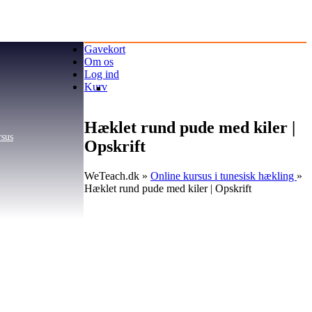
Gavekort
Om os
Log ind
Kurv
Hæklet rund pude med kiler |
rsus
Opskrift
WeTeach.dk
»
Online kursus i tunesisk hækling
»
Hæklet rund pude med kiler | Opskrift