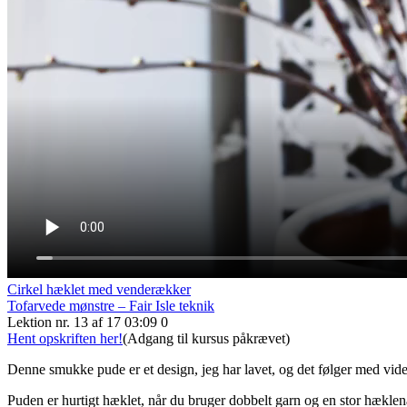
Cirkel hæklet med venderækker
Tofarvede mønstre – Fair Isle teknik
Lektion nr. 13 af 17
03:09
0
Hent opskriften her!
(Adgang til kursus påkrævet)
Denne smukke pude er et design, jeg har lavet, og det følger med vide
Puden er hurtigt hæklet, når du bruger dobbelt garn og en stor hæklenål,