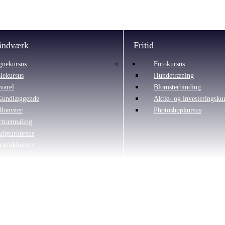
åndværk
Fritid
gnekursus
Fotokursus
lekursus
Hundetræning
varel
Blomsterbinding
Gundlæggende
Aktie- og investeringsku
Blomster
Photoshopkursus
rtrætmaling
ulpturkursus
ramikkursus