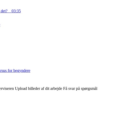
d det?
03:35
0
rsus for begyndere
erviseren
Upload billeder af dit arbejde
Få svar på spørgsmål