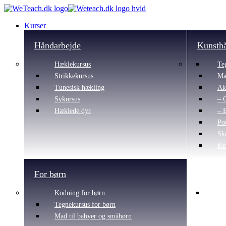
Kurser
Håndarbejde
Kunsth
Hæklekursus
Te
Strikkekursus
Ma
Tunesisk hækling
Ak
Sykursus
– 
Hæklede dyr
– 
Po
Sk
Ke
For børn
Kodning for børn
Tegnekursus for børn
Mad til babyer og småbørn