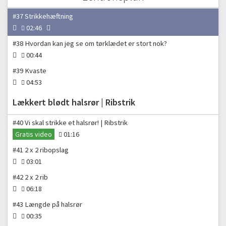
01:22
#37 Strikkehæftning
02:46
#38 Hvordan kan jeg se om tørklædet er stort nok?
00:44
#39 Kvaste
04:53
Lækkert blødt halsrør | Ribstrik
#40 Vi skal strikke et halsrør! | Ribstrik
Gratis video
01:16
#41 2 x 2 ribopslag
03:01
#42 2 x 2 rib
06:18
#43 Længde på halsrør
00:35