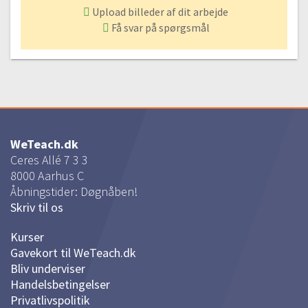
#51 Mellemstykket i retriller
Upload billeder af dit arbejde
00:58
Få svar på spørgsmål
#52 Hæft ender
02:14
#53 Få den rette længde
00:39
#54 Luk af
00:56
WeTeach.dk
Ceres Allé 7 3 3
Hue med stjernemønster | Indtagninger
8000
Aarhus C
Åbningstider: Døgnåben!
#55 Hue med stjernemønster | Vi strikker efter diagram
Skriv til os
Gratis video
01:14
#56 2 x 2 ribopslag
Kurser
00:22
Gavekort til WeTeach.dk
#57 Ribkanten
Bliv underviser
01:03
Handelsbetingelser
Privatlivspolitik
#58 Skift til tykke pinde