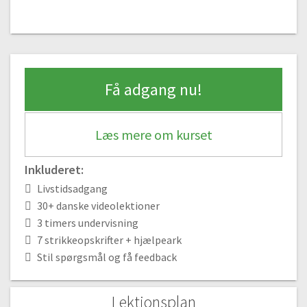
00:34
#30 Luk af
02:27
#31 Hæfte ender
Få adgang nu!
02:06
Super let trekants sjal / tørklæde | Udtagninger
Læs mere om kurset
#32 Strik et tørklæde | Materialer
Gratis video
02:20
Inkluderet:
#33 Udtagninger – slå om pinden
Livstidsadgang
01:43
30+ danske videolektioner
#34 Vrangsiden
3 timers undervisning
00:42
7 strikkeopskrifter + hjælpeark
#35 Strik følgende til første nøgle er strikket op
Stil spørgsmål og få feedback
00:53
#36 Tip til at huske retsiden
Lektionsplan