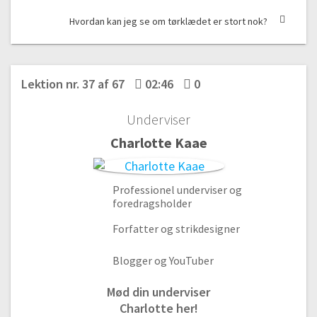
06:00
Hvordan kan jeg se om tørklædet er stort nok?
#23 Aflukning af plusvarmere
02:27
#24 Sådan syr du knapper i
Lektion nr. 37 af 67
02:46
0
09:51
Underviser
Funky pandebånd | Glat-strik frem og tilbage på
pinden
Charlotte Kaae
#25 Vi skal strikke et pandebånd med vrangmasker!
Gratis video
01:29
Professionel underviser og
#26 Slå masker op til pandebånd
foredragsholder
04:12
Forfatter og strikdesigner
#27 Vrangmasken metode 1
04:02
Blogger og YouTuber
#28 Vrangmasken metode 2
Mød din underviser
02:43
Charlotte her!
#29 Tage mål