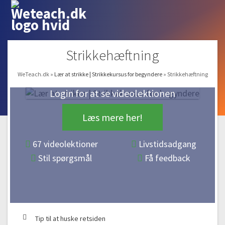
#16 Maskesting – sådan gør du!
05:22
#17 Hæfte ender sammen
Strikkehæftning
03:53
#18 Efterbehandling af hue
WeTeach.dk
»
Lær at strikke | Strikkekursus for begyndere
»
Strikkehæftning
03:35
Login for at se videolektionen
Fede pulsvarmere | Ret-strik frem og tilbage på
pinden
Læs mere her!
#19 Sådan strikker du en pulsvarmer med ret-strik frem og tilbage
67 videolektioner
Livstidsadgang
på pinden
Gratis video
00:54
Stil spørgsmål
Få feedback
#20 Slå masker op til pulsvarmer
01:54
#21 Strik ret-riller
03:54
Tip til at huske retsiden
#22 Knaphuller