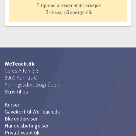
03:35
Upload billeder af dit arbejde
Få svar på spørgsmål
Fede pulsvarmere | Ret-strik frem og tilbage på
pinden
#19 Sådan strikker du en pulsvarmer med ret-strik frem og tilbage
på pinden
Gratis video
00:54
#20 Slå masker op til pulsvarmer
01:54
WeTeach.dk
Ceres Allé 7 3 3
#21 Strik ret-riller
8000
Aarhus C
03:54
Åbningstider: Døgnåben!
#22 Knaphuller
Skriv til os
06:00
#23 Aflukning af plusvarmere
Kurser
02:27
Gavekort til WeTeach.dk
Bliv underviser
#24 Sådan syr du knapper i
Handelsbetingelser
09:51
Privatlivspolitik