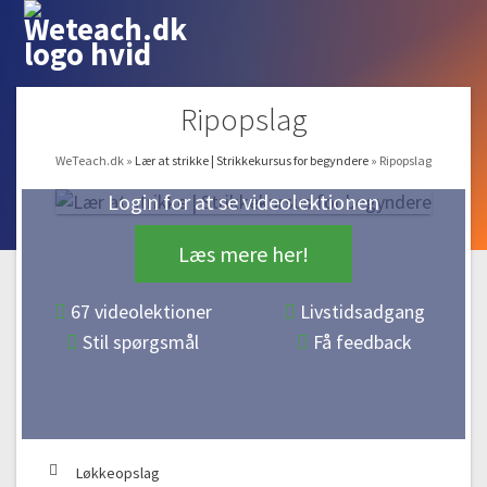
Ripopslag
WeTeach.dk
»
Lær at strikke | Strikkekursus for begyndere
»
Ripopslag
Login for at se videolektionen
Læs mere her!
67 videolektioner
Livstidsadgang
Stil spørgsmål
Få feedback
Løkkeopslag