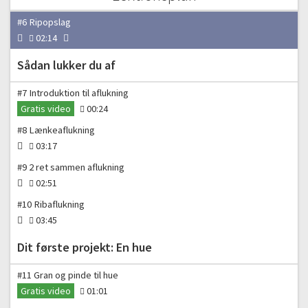
02:00
#6 Ripopslag
02:14
Sådan lukker du af
#7 Introduktion til aflukning
Gratis video
00:24
#8 Lænkeaflukning
03:17
#9 2 ret sammen aflukning
02:51
#10 Ribaflukning
03:45
Dit første projekt: En hue
#11 Gran og pinde til hue
Gratis video
01:01