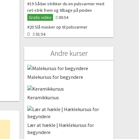
#19 Sådan strikker du en pulsvarmer med
ret-strik frem og tilbage på pinden
Gratis video
00:54
#20 Slå masker op til pulsvarmer
01:54
#21 Strik ret-riller
03:54
Andre kurser
#22 Knaphuller
06:00
Malekursus for begyndere
#23 Aflukning af plusvarmere
02:27
#24 Sådan syr du knapper i
Keramikkursus
09:51
Funky pandebånd | Glat-strik frem
og tilbage på pinden
Lær at hækle | Hæklekursus for
begyndere
#25 Vi skal strikke et pandebånd med