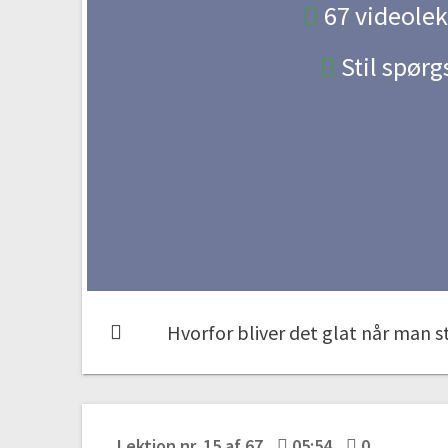
67 videolek
Stil spør
Lektion nr. 15 af 67
05:54
0