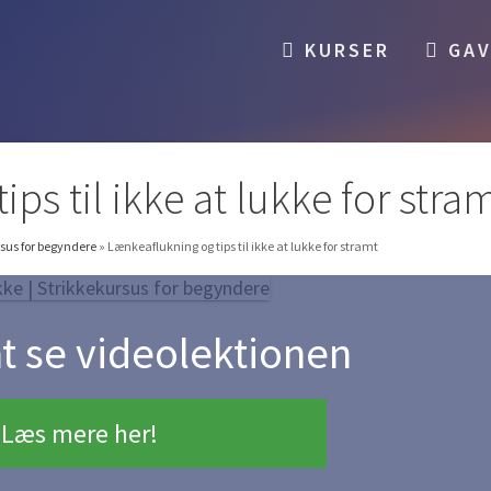
KURSER
GAV
ps til ikke at lukke for stra
ursus for begyndere
»
Lænkeaflukning og tips til ikke at lukke for stramt
at se videolektionen
Læs mere her!