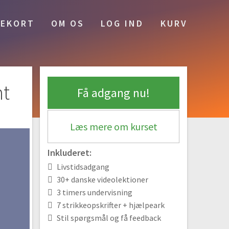
Gratis video
00:24
#8 Lænkeaflukning
EKORT
OM OS
LOG IND
KURV
03:17
#9 2 ret sammen aflukning
02:51
#10 Ribaflukning
mt
03:45
Få adgang nu!
Dit første projekt: En hue
Læs mere om kurset
#11 Gran og pinde til hue
Gratis video
01:01
Inkluderet:
#12 Slå masker op til hue
04:28
Livstidsadgang
30+ danske videolektioner
#13 Strik rundt
3 timers undervisning
07:11
7 strikkeopskrifter + hjælpeark
#14 Hvorfor bliver det glat når man strikker
Stil spørgsmål og få feedback
rundt?