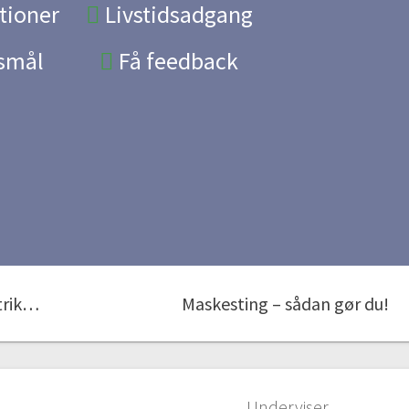
tioner
Livstidsadgang
gsmål
Få feedback
Hvorfor bliver det glat når man strikker rundt?
Maskesting – sådan gør du!
Underviser