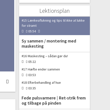
01:31
Lektionsplan
Luk huen af
#15 Lænkeaflukning og tips til ikke at lukke
for stramt
05:54
Sy sammen / montering med
maskesting
#16 Maskesting – sådan gør du!
05:22
#17 Hæfte ender sammen
03:53
#18 Efterbehandling af hue
03:35
Fede pulsvarmere | Ret-strik frem
og tilbage på pinden