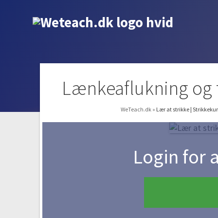
Lænkeaflukning og ti
WeTeach.dk
»
Lær at strikke | Strikkek
Login for 