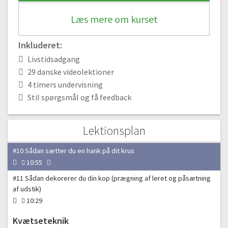
#5 Pladeteknik | Sådan udruller du dit ler rigtigt
Læs mere om kurset
04:07
#6 Sådan laver du en smart lerkrympe-målepind
Inkluderet:
01:40
Livstidsadgang
#7 Sådan laver du en vase i pladeteknik uden en skabelon/form
29 danske videolektioner
11:21
4 timers undervisning
#8 Sådan laver du en skabelon til en form
Stil spørgsmål og få feedback
06:28
#9 Vi skal lave en kop/vase i pladeteknik
Lektionsplan
14:59
#10 Sådan sætter du en hank på dit krus
10:55
#11 Sådan dekorerer du din kop (prægning af leret og påsætning
af udstik)
10:29
Kvætseteknik