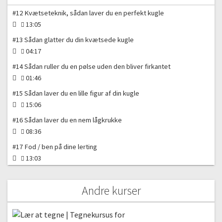
#12 Kvætseteknik, sådan laver du en perfekt kugle
13:05
#13 Sådan glatter du din kvætsede kugle
04:17
#14 Sådan ruller du en pølse uden den bliver firkantet
01:46
#15 Sådan laver du en lille figur af din kugle
15:06
#16 Sådan laver du en nem lågkrukke
08:36
#17 Fod / ben på dine lerting
13:03
#18 Sådan laver man nemt fine huller i feks en kugle
06:54
Andre kurser
#19 Kom i gang med hånd modellering (knibeteknik)
11:14