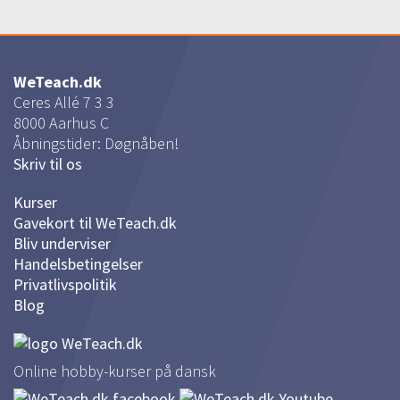
#27 Forglødning
03:32
WeTeach.dk
#28 Sådan brænder du dit lertøj (glasurbrænding) | Anbefalinger og
Ceres Allé 7 3 3
muligheder
8000
Aarhus C
05:14
Åbningstider: Døgnåben!
#29 Køb af egen oven | Tips og erfaringer
Skriv til os
05:51
Kurser
Gavekort til WeTeach.dk
Bliv underviser
Handelsbetingelser
Privatlivspolitik
Blog
Online hobby-kurser på dansk