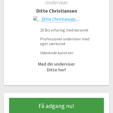
Underviser
Ditte Christiansen
20 års erfaring med keramik
Professionel underviser med
Kom godt i gang
eget værksted
Udøvende kunstner
#1 Overblik over processen
04:34
Mød din underviser
#2 Værktøj til keramik | Dette skal du bruge for at komme i gang
Ditte her!
13:18
#3 Lertyper | Sådan vælger du den rigtige lertype til dit keramik
03:28
#4 Hvordan og hvornår ælter man sit ler
07:15
Få adgang nu!
Pladeteknik