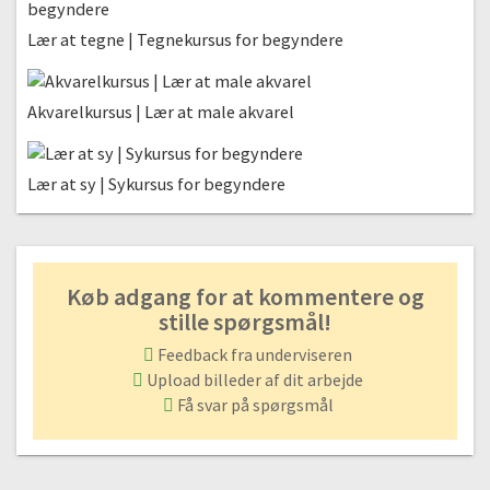
Begitninger og glasur-teknikker
Lær at tegne | Tegnekursus for begyndere
#20 Begitning | Teknikker og muligheder
15:17
Akvarelkursus | Lær at male akvarel
#21 Sådan arbejder du med glasur
03:11
#22 Penselglasur
Lær at sy | Sykursus for begyndere
05:42
#23 Dyppeglasur
06:14
Køb adgang for at kommentere og
#24 Hældeteknik (indvendig)
stille spørgsmål!
06:00
Feedback fra underviseren
#25 Hældeteknik (udvendigt)
Upload billeder af dit arbejde
02:56
Få svar på spørgsmål
#26 Sådan tørrer du glasur fra bunden af dine ting
06:36
Brænding og ovn