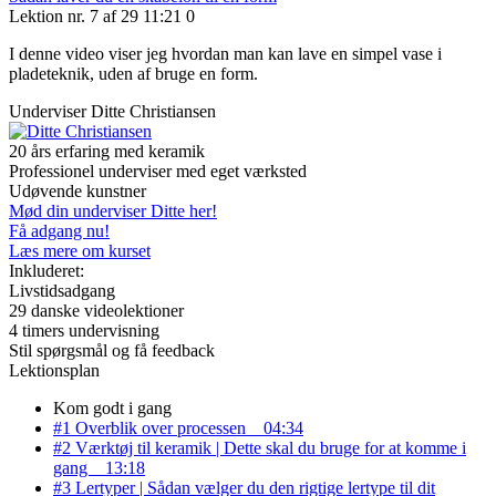
Lektion nr. 7 af 29
11:21
0
I denne video viser jeg hvordan man kan lave en simpel vase i
pladeteknik, uden af bruge en form.
Underviser
Ditte Christiansen
20 års erfaring med keramik
Professionel underviser med eget værksted
Udøvende kunstner
Mød din underviser Ditte her!
Få adgang nu!
Læs mere om kurset
Inkluderet:
Livstidsadgang
29 danske videolektioner
4 timers undervisning
Stil spørgsmål og få feedback
Lektionsplan
Kom godt i gang
#1 Overblik over processen
04:34
#2 Værktøj til keramik | Dette skal du bruge for at komme i
gang
13:18
#3 Lertyper | Sådan vælger du den rigtige lertype til dit