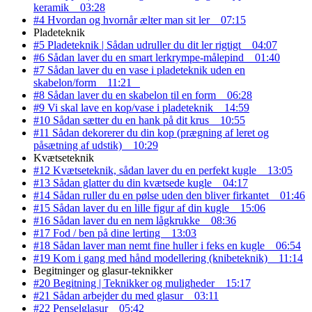
keramik
03:28
#4 Hvordan og hvornår ælter man sit ler
07:15
Pladeteknik
#5 Pladeteknik | Sådan udruller du dit ler rigtigt
04:07
#6 Sådan laver du en smart lerkrympe-målepind
01:40
#7 Sådan laver du en vase i pladeteknik uden en
skabelon/form
11:21
#8 Sådan laver du en skabelon til en form
06:28
#9 Vi skal lave en kop/vase i pladeteknik
14:59
#10 Sådan sætter du en hank på dit krus
10:55
#11 Sådan dekorerer du din kop (prægning af leret og
påsætning af udstik)
10:29
Kvætseteknik
#12 Kvætseteknik, sådan laver du en perfekt kugle
13:05
#13 Sådan glatter du din kvætsede kugle
04:17
#14 Sådan ruller du en pølse uden den bliver firkantet
01:46
#15 Sådan laver du en lille figur af din kugle
15:06
#16 Sådan laver du en nem lågkrukke
08:36
#17 Fod / ben på dine lerting
13:03
#18 Sådan laver man nemt fine huller i feks en kugle
06:54
#19 Kom i gang med hånd modellering (knibeteknik)
11:14
Begitninger og glasur-teknikker
#20 Begitning | Teknikker og muligheder
15:17
#21 Sådan arbejder du med glasur
03:11
#22 Penselglasur
05:42