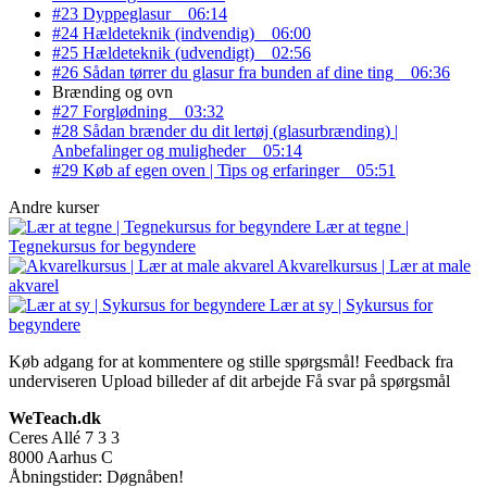
#23 Dyppeglasur
06:14
#24 Hældeteknik (indvendig)
06:00
#25 Hældeteknik (udvendigt)
02:56
#26 Sådan tørrer du glasur fra bunden af dine ting
06:36
Brænding og ovn
#27 Forglødning
03:32
#28 Sådan brænder du dit lertøj (glasurbrænding) |
Anbefalinger og muligheder
05:14
#29 Køb af egen oven | Tips og erfaringer
05:51
Andre kurser
Lær at tegne |
Tegnekursus for begyndere
Akvarelkursus | Lær at male
akvarel
Lær at sy | Sykursus for
begyndere
Køb adgang for at kommentere og stille spørgsmål!
Feedback fra
underviseren
Upload billeder af dit arbejde
Få svar på spørgsmål
WeTeach.dk
Ceres Allé 7 3 3
8000
Aarhus C
Åbningstider: Døgnåben!