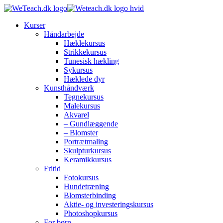
Kurser
Håndarbejde
Hæklekursus
Strikkekursus
Tunesisk hækling
Sykursus
Hæklede dyr
Kunsthåndværk
Tegnekursus
Malekursus
Akvarel
– Gundlæggende
– Blomster
Portrætmaling
Skulpturkursus
Keramikkursus
Fritid
Fotokursus
Hundetræning
Blomsterbinding
Aktie- og investeringskursus
Photoshopkursus
For børn