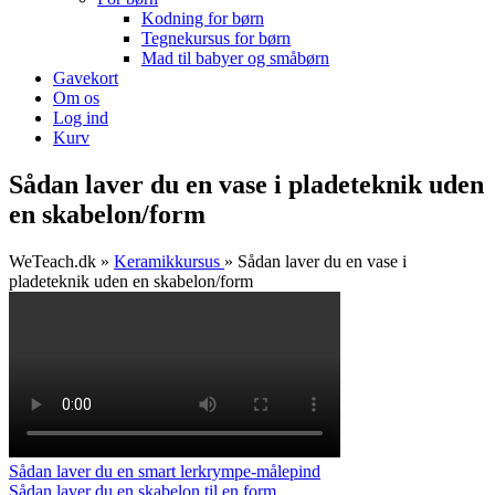
Kodning for børn
Tegnekursus for børn
Mad til babyer og småbørn
Gavekort
Om os
Log ind
Kurv
Sådan laver du en vase i pladeteknik uden
en skabelon/form
WeTeach.dk
»
Keramikkursus
»
Sådan laver du en vase i
pladeteknik uden en skabelon/form
Sådan laver du en smart lerkrympe-målepind
Sådan laver du en skabelon til en form