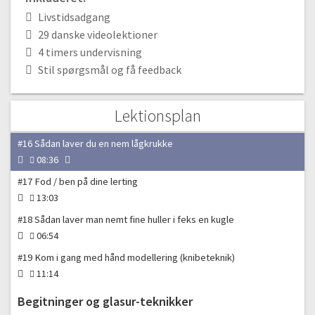
13:05
Livstidsadgang
#13 Sådan glatter du din kvætsede kugle
29 danske videolektioner
04:17
4 timers undervisning
#14 Sådan ruller du en pølse uden den bliver firkantet
Stil spørgsmål og få feedback
01:46
#15 Sådan laver du en lille figur af din kugle
Lektionsplan
15:06
#16 Sådan laver du en nem lågkrukke
08:36
#17 Fod / ben på dine lerting
13:03
#18 Sådan laver man nemt fine huller i feks en kugle
06:54
#19 Kom i gang med hånd modellering (knibeteknik)
11:14
Begitninger og glasur-teknikker