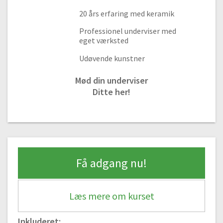
04:07
20 års erfaring med keramik
#6 Sådan laver du en smart lerkrympe-målepind
Professionel underviser med
01:40
eget værksted
#7 Sådan laver du en vase i pladeteknik uden en skabelon/form
Udøvende kunstner
11:21
#8 Sådan laver du en skabelon til en form
Mød din underviser
06:28
Ditte her!
#9 Vi skal lave en kop/vase i pladeteknik
14:59
#10 Sådan sætter du en hank på dit krus
10:55
#11 Sådan dekorerer du din kop (prægning af leret og påsætning
Få adgang nu!
af udstik)
10:29
Læs mere om kurset
Kvætseteknik
#12 Kvætseteknik, sådan laver du en perfekt kugle
Inkluderet: