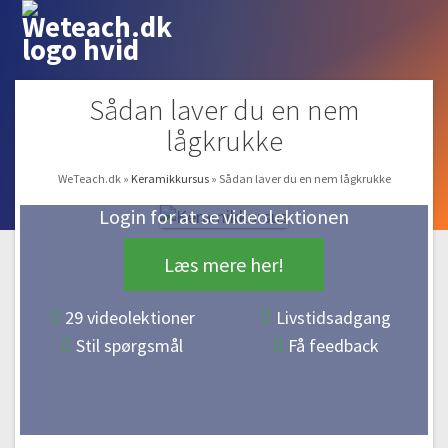
Sådan laver du en nem
lågkrukke
WeTeach.dk
»
Keramikkursus
»
Sådan laver du en nem lågkrukke
Login for at se videolektionen
Læs mere her!
29 videolektioner
Livstidsadgang
Stil spørgsmål
Få feedback