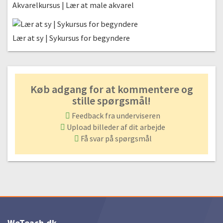
Akvarelkursus | Lær at male akvarel
03:32
#28 Sådan brænder du dit lertøj (glasurbrænding) | Anbefalinger og
muligheder
Lær at sy | Sykursus for begyndere
05:14
#29 Køb af egen oven | Tips og erfaringer
05:51
Køb adgang for at kommentere og
stille spørgsmål!
Feedback fra underviseren
Upload billeder af dit arbejde
Få svar på spørgsmål
WeTeach.dk