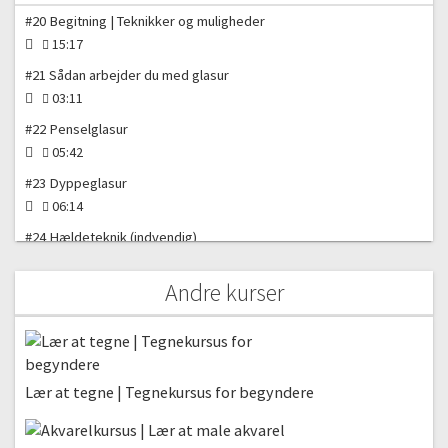
#20 Begitning | Teknikker og muligheder
15:17
#21 Sådan arbejder du med glasur
03:11
#22 Penselglasur
05:42
#23 Dyppeglasur
06:14
#24 Hældeteknik (indvendig)
06:00
Andre kurser
#25 Hældeteknik (udvendigt)
02:56
#26 Sådan tørrer du glasur fra bunden af dine ting
06:36
Lær at tegne | Tegnekursus for begyndere
Brænding og ovn
#27 Forglødning