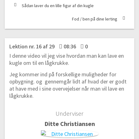
Sådan laver du en lille figur af din kugle
Fod / ben på dine lerting
Kom godt i gang
Lektion nr. 16 af 29
08:36
0
#1 Overblik over processen
I denne video vil jeg vise hvordan man kan lave en
04:34
kugle om til en lågkrukke.
#2 Værktøj til keramik | Dette skal du bruge for at komme i gang
Jeg kommer ind på forskellige muligheder for
13:18
opbygning. og gennemgår lidt af hvad der er godt
#3 Lertyper | Sådan vælger du den rigtige lertype til dit keramik
at have med i sine overvejelser når man vil lave en
03:28
lågkrukke.
#4 Hvordan og hvornår ælter man sit ler
07:15
Underviser
Pladeteknik
Ditte Christiansen
#5 Pladeteknik | Sådan udruller du dit ler rigtigt