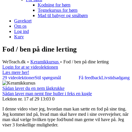
Kodning for børn
Tegnekursus for børn
Mad til babyer og småbørn
Gavekort
Om os
Log ind
Kurv
Fod / ben på dine lerting
WeTeach.dk
»
Keramikkursus
»
Fod / ben på dine lerting
Login for at se videolektionen
Læs mere her!
29 videolektioner
Stil spørgsmål
Få feedback
Livstidsadgang
Sådan laver du en nem lågkrukke
Sådan laver man nemt fine huller i feks en kugle
Lektion nr. 17 af 29
13:03
0
I denne video viser jeg, hvordan man kan sætte en fod på sine ting.
Jeg kommer ind på, hvad man skal have med i sine overvejelser, når
man skal vælge hvilken type fod/bund man gerne vil have på. Jeg
viser 3 forskellige muligheder.