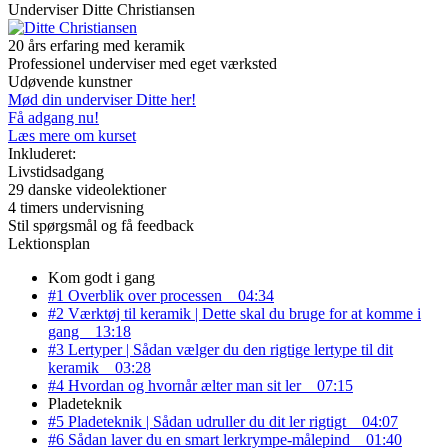
Underviser
Ditte Christiansen
20 års erfaring med keramik
Professionel underviser med eget værksted
Udøvende kunstner
Mød din underviser Ditte her!
Få adgang nu!
Læs mere om kurset
Inkluderet:
Livstidsadgang
29 danske videolektioner
4 timers undervisning
Stil spørgsmål og få feedback
Lektionsplan
Kom godt i gang
#1 Overblik over processen
04:34
#2 Værktøj til keramik | Dette skal du bruge for at komme i
gang
13:18
#3 Lertyper | Sådan vælger du den rigtige lertype til dit
keramik
03:28
#4 Hvordan og hvornår ælter man sit ler
07:15
Pladeteknik
#5 Pladeteknik | Sådan udruller du dit ler rigtigt
04:07
#6 Sådan laver du en smart lerkrympe-målepind
01:40