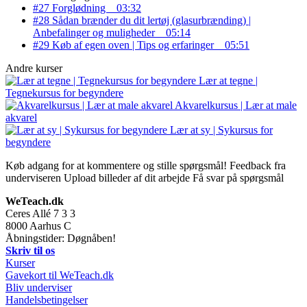
#27 Forglødning
03:32
#28 Sådan brænder du dit lertøj (glasurbrænding) |
Anbefalinger og muligheder
05:14
#29 Køb af egen oven | Tips og erfaringer
05:51
Andre kurser
Lær at tegne |
Tegnekursus for begyndere
Akvarelkursus | Lær at male
akvarel
Lær at sy | Sykursus for
begyndere
Køb adgang for at kommentere og stille spørgsmål!
Feedback fra
underviseren
Upload billeder af dit arbejde
Få svar på spørgsmål
WeTeach.dk
Ceres Allé 7 3 3
8000
Aarhus C
Åbningstider: Døgnåben!
Skriv til os
Kurser
Gavekort til WeTeach.dk
Bliv underviser
Handelsbetingelser