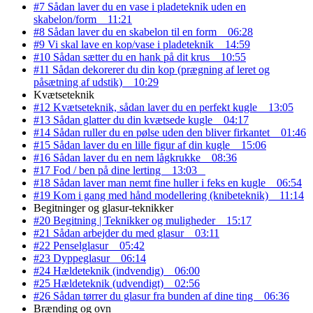
#7 Sådan laver du en vase i pladeteknik uden en
skabelon/form
11:21
#8 Sådan laver du en skabelon til en form
06:28
#9 Vi skal lave en kop/vase i pladeteknik
14:59
#10 Sådan sætter du en hank på dit krus
10:55
#11 Sådan dekorerer du din kop (prægning af leret og
påsætning af udstik)
10:29
Kvætseteknik
#12 Kvætseteknik, sådan laver du en perfekt kugle
13:05
#13 Sådan glatter du din kvætsede kugle
04:17
#14 Sådan ruller du en pølse uden den bliver firkantet
01:46
#15 Sådan laver du en lille figur af din kugle
15:06
#16 Sådan laver du en nem lågkrukke
08:36
#17 Fod / ben på dine lerting
13:03
#18 Sådan laver man nemt fine huller i feks en kugle
06:54
#19 Kom i gang med hånd modellering (knibeteknik)
11:14
Begitninger og glasur-teknikker
#20 Begitning | Teknikker og muligheder
15:17
#21 Sådan arbejder du med glasur
03:11
#22 Penselglasur
05:42
#23 Dyppeglasur
06:14
#24 Hældeteknik (indvendig)
06:00
#25 Hældeteknik (udvendigt)
02:56
#26 Sådan tørrer du glasur fra bunden af dine ting
06:36
Brænding og ovn