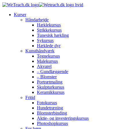
Kurser
Håndarbejde
Hæklekursus
Strikkekursus
Tunesisk hækling
Sykursus
Hæklede dyr
Kunsthåndværk
Tegnekursus
Malekursus
Akvarel
– Gundlæggende
– Blomster
Portrætmaling
Skulpturkursus
Keramikkursus
Fritid
Fotokursus
Hundetræning
Blomsterbinding
Aktie- og investeringskursus
Photoshopkursus
For børn