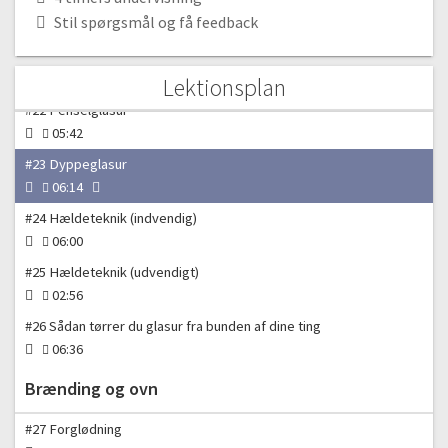
#20 Begitning | Teknikker og muligheder
Stil spørgsmål og få feedback
15:17
#21 Sådan arbejder du med glasur
03:11
Lektionsplan
#22 Penselglasur
05:42
#23 Dyppeglasur
06:14
#24 Hældeteknik (indvendig)
06:00
#25 Hældeteknik (udvendigt)
02:56
#26 Sådan tørrer du glasur fra bunden af dine ting
06:36
Brænding og ovn
#27 Forglødning