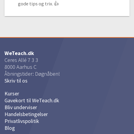
gode tips og trix. 👍
WeTeach.dk
Ceres Allé 7 3 3
8000
Aarhus C
Åbningstider: Døgnåben!
Skriv til os
Kurser
Gavekort til WeTeach.dk
Bliv underviser
Handelsbetingelser
Privatlivspolitik
Blog