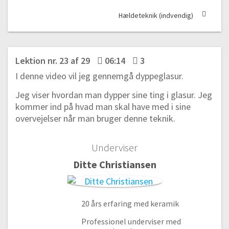
#6 Sådan laver du en smart lerkrympe-målepind
Hældeteknik (indvendig)
01:40
#7 Sådan laver du en vase i pladeteknik uden en skabelon/form
11:21
Lektion nr. 23 af 29
06:14
3
#8 Sådan laver du en skabelon til en form
I denne video vil jeg gennemgå dyppeglasur.
06:28
Jeg viser hvordan man dypper sine ting i glasur. Jeg
#9 Vi skal lave en kop/vase i pladeteknik
kommer ind på hvad man skal have med i sine
14:59
overvejelser når man bruger denne teknik.
#10 Sådan sætter du en hank på dit krus
10:55
Underviser
#11 Sådan dekorerer du din kop (prægning af leret og påsætning
af udstik)
Ditte Christiansen
10:29
Kvætseteknik
20 års erfaring med keramik
#12 Kvætseteknik, sådan laver du en perfekt kugle
Professionel underviser med
13:05