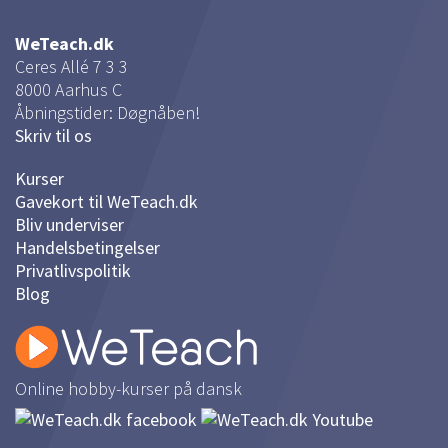
WeTeach.dk
Ceres Allé 7 3 3
8000
Aarhus C
Åbningstider: Døgnåben!
Skriv til os
Kurser
Gavekort til WeTeach.dk
Bliv underviser
Handelsbetingelser
Privatlivspolitik
Blog
Online hobby-kurser på dansk