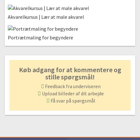
2:58
Mal dit første maleri
Akvarelkursus | Lær at male akvarel
#15 Gennemgang og eksempel på ‘De 5 grundelementer’
31:12
Portrætmaling for begyndere
#16 Proces | Farvenørderi
20:44
#17 Proces | Dybde
Køb adgang for at kommentere og
20:43
stille spørgsmål!
#18 Proces | Kontraster
Feedback fra underviseren
16:41
Upload billeder af dit arbejde
#19 Proces | Kom videre
Få svar på spørgsmål
22:09
#20 Afslutning
27:52