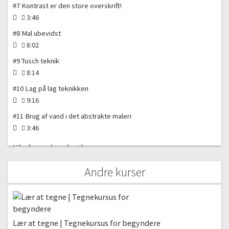
#7 Kontrast er den store overskrift!
3:46
#8 Mal ubevidst
8:02
#9 Tusch teknik
8:14
#10 Lag på lag teknikken
9:16
#11 Brug af vand i det abstrakte maleri
3:46
Hjælp og inspiration
#12 Slip fri af din maleblokering
Andre kurser
11:51
#13 Er inspiration at låne eller at stjæle?
4:04
Lær at tegne | Tegnekursus for begyndere
#14 Sådan bruger du lys og skygge bevidst i dit maleri