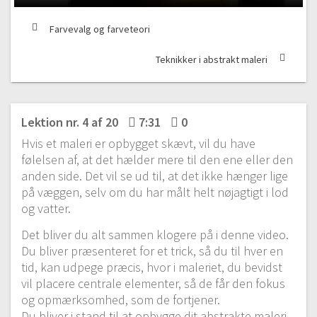
Farvevalg og farveteori
Teknikker i abstrakt maleri
Lektion nr. 4 af 20
7:31
0
Hvis et maleri er opbygget skævt, vil du have
følelsen af, at det hælder mere til den ene eller den
anden side. Det vil se ud til, at det ikke hænger lige
på væggen, selv om du har målt helt nøjagtigt i lod
og vatter.
Det bliver du alt sammen klogere på i denne video.
Du bliver præsenteret for et trick, så du til hver en
tid, kan udpege præcis, hvor i maleriet, du bevidst
vil placere centrale elementer, så de får den fokus
og opmærksomhed, som de fortjener.
Du bliver i stand til at opbygge dit abstrakte maleri,