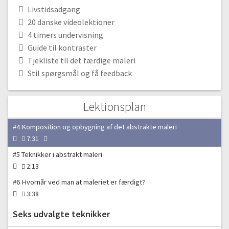
Livstidsadgang
#1 Introduktion til dette malekursus
20 danske videolektioner
Gratis video
2:15
4 timers undervisning
Guide til kontraster
De 5 grundelementer
Tjekliste til det færdige maleri
#2 Materialevalg til det abstrakte maleri
Stil spørgsmål og få feedback
7:41
#3 Farvevalg og farveteori
Lektionsplan
9:12
#4 Komposition og opbygning af det abstrakte maleri
7:31
#5 Teknikker i abstrakt maleri
2:13
#6 Hvornår ved man at maleriet er færdigt?
3:38
Seks udvalgte teknikker