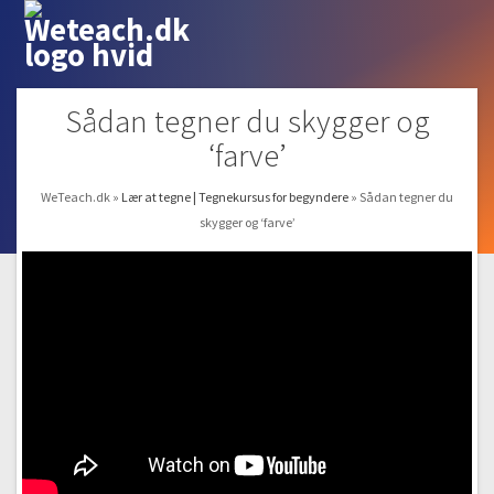
Sådan tegner du skygger og
‘farve’
WeTeach.dk
»
Lær at tegne | Tegnekursus for begyndere
»
Sådan tegner du
skygger og ‘farve’