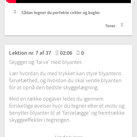
Sådan tegner du perfekte cirkler og kugler
Toner
Lektion nr. 7 af 37
02:06
0
Skygger og ’farve’ med blyanter.
Lær hvordan du med trykket kan styre blyantens
farvetæthed, og hvordan du skal vende blyanten
for at opnå den bedste skyggelægning.
Med en række opgaver ledes du igennem
forskellige øvelser hvor du tegner efter et motiv og
benytter blyanter til at ’farvelægge’ og fremtrække
skyggeeffekter i tegningen.