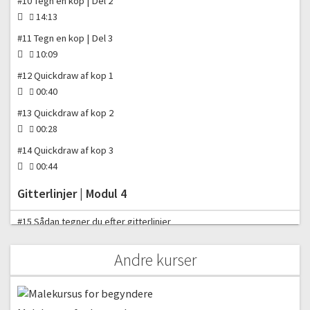
#10 Tegn en kop | Del 2
14:13
#11 Tegn en kop | Del 3
10:09
#12 Quickdraw af kop 1
00:40
#13 Quickdraw af kop 2
00:28
#14 Quickdraw af kop 3
00:44
Gitterlinjer | Modul 4
#15 Sådan tegner du efter gitterlinjer
Gratis video
01:16
Andre kurser
#16 Sådan tegner du et billede efter gitterlinjer
08:12
#17 Sådan starter og afslutter du dit gitterlinje-billed