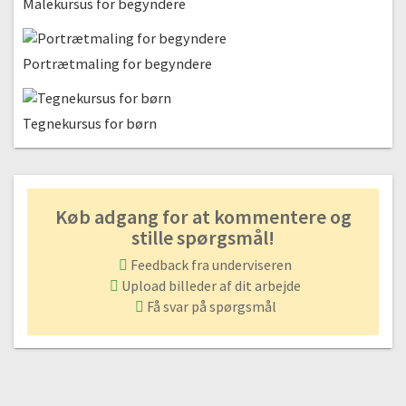
Malekursus for begyndere
11:20
#17.2 Timelaps
0:58
Portrætmaling for begyndere
Objekttegning | Modul 5
Tegnekursus for børn
#18 Sådan tegner du objekter
Gratis video
00:48
#19 I gang med objekttegning (live drawing)
02:05
Køb adgang for at kommentere og
#20 Tegning af objekt | Del 1
stille spørgsmål!
02:03
Feedback fra underviseren
#21 Tegning af objekt | Del 2
Upload billeder af dit arbejde
07:32
Få svar på spørgsmål
#22 Tegning af objekt | Del 3
04:18
#23 Tegning af objekt | Del 4
00:30