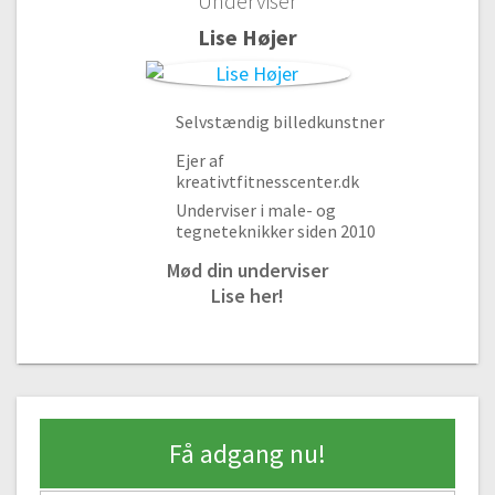
Underviser
Lise Højer
Selvstændig billedkunstner
Ejer af
kreativtfitnesscenter.dk
Underviser i male- og
tegneteknikker siden 2010
Mød din underviser
Lise her!
Materialer | Modul 1
#1 Materialer og tegneredskaber
Gratis video
08:18
#2 Valg af papir
04:09
Få adgang nu!
Basisfigurer | Modul 2