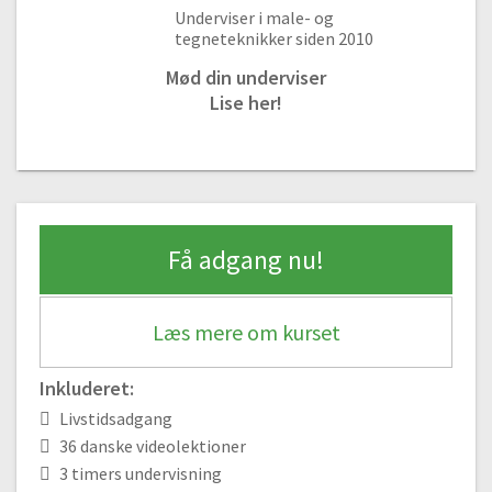
Underviser i male- og
#3 Sådan tegner du basisfigurerne
tegneteknikker siden 2010
Gratis video
01:08
Mød din underviser
#4 Firkanter og forsvindigspunktet
Lise her!
07:15
#5 Sådan tegner du trekanter
02:50
#6 Sådan tegner du perfekte cirkler og kugler
04:46
Få adgang nu!
Farver og skygger | Modul 3
#7 Sådan tegner du skygger og ‘farve’
Læs mere om kurset
Gratis video
02:06
#8 Toner
Inkluderet:
02:54
Livstidsadgang
#9 Tegn en kop | Del 1
36 danske videolektioner
01:35
3 timers undervisning