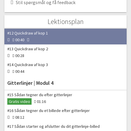
#10 Tegn en kop | Del 2
Stil spørgsmål og få feedback
14:13
#11 Tegn en kop | Del 3
Lektionsplan
10:09
#12 Quickdraw af kop 1
00:40
#13 Quickdraw af kop 2
00:28
#14 Quickdraw af kop 3
00:44
Gitterlinjer | Modul 4
#15 Sådan tegner du efter gitterlinjer
Gratis video
01:16
#16 Sådan tegner du et billede efter gitterlinjer
08:12
#17 Sådan starter og afslutter du dit gitterlinje-billed