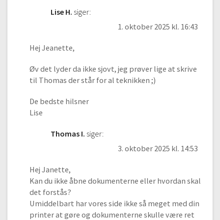
09:16
Lise H.
siger:
#31 Tegn et portræt | Del 4
1. oktober 2025 kl. 16:43
05:36
Hej Jeanette,
#32 Tegn et portræt | Del 5
03:11
Øv det lyder da ikke sjovt, jeg prøver lige at skrive
#33 Tegn et portræt | Del 6
til Thomas der står for al teknikken ;)
08:22
De bedste hilsner
#34 Tegn et portræt | Del 7
Lise
08:43
#35 Tegn et portræt | Del 8
Thomas I.
siger:
03:54
3. oktober 2025 kl. 14:53
#36 Tegn et portræt | Bonus
04:25
Hej Janette,
Kan du ikke åbne dokumenterne eller hvordan skal
det forstås?
Umiddelbart har vores side ikke så meget med din
printer at gøre og dokumenterne skulle være ret