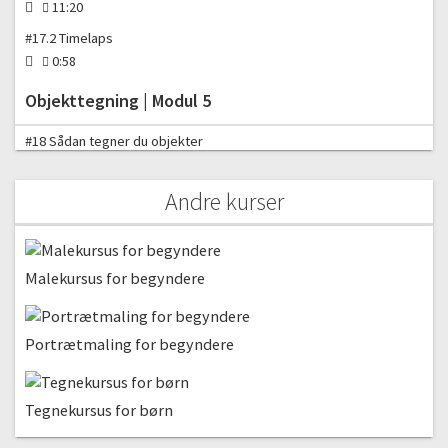
11:20
#17.2 Timelaps
0:58
Objekttegning | Modul 5
#18 Sådan tegner du objekter
Gratis video
00:48
#19 I gang med objekttegning (live drawing)
Andre kurser
02:05
#20 Tegning af objekt | Del 1
02:03
Malekursus for begyndere
#21 Tegning af objekt | Del 2
07:32
Portrætmaling for begyndere
#22 Tegning af objekt | Del 3
04:18
Tegnekursus for børn
#23 Tegning af objekt | Del 4
00:30