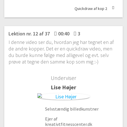
Quickdraw af kop 2
Lektion nr. 12 af 37
00:40
3
I denne video ser du, hvordan jeg har tegnet en af
de andre kopper. Det er en quickdraw video, men
du burde kunne følge med alligevel og evt. selv
prøve at tegne den samme kop som mig :-)
Underviser
Materialer | Modul 1
Lise Højer
#1 Materialer og tegneredskaber
Gratis video
08:18
#2 Valg af papir
Selvstændig billedkunstner
04:09
Ejer af
Basisfigurer | Modul 2
kreativtfitnesscenter.dk