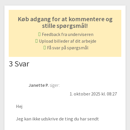
#24 Tegning af objekt | Del 5
01:42
Køb adgang for at kommentere og
Slip kontrollen | Modul 6
stille spørgsmål!
Feedback fra underviseren
#25 Slip kontrollen og tegn hurtigt!
Upload billeder af dit arbejde
Gratis video
00:33
Få svar på spørgsmål
#26 Tips og tricks til at slippe kontrollen
02:13
3 Svar
Tegn et portræt | Modul 7
#27 Portrættegning | Sådan tegner du et realistisk portræt
Janette P.
siger:
Gratis video
02:13
1. oktober 2025 kl. 08:27
#28 Tegn et portræt | Del 1
01:26
Hej
#29 Tegn et portræt | Del 2
15:18
Jeg kan ikke udskrive de ting du har sendt
#30 Tegn et portræt | Del 3