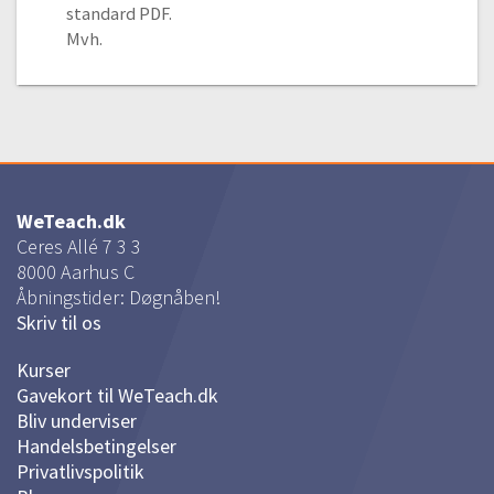
standard PDF.
Mvh.
WeTeach.dk
Ceres Allé 7 3 3
8000
Aarhus C
Åbningstider: Døgnåben!
Skriv til os
Kurser
Gavekort til WeTeach.dk
Bliv underviser
Handelsbetingelser
Privatlivspolitik