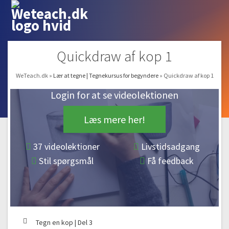
Quickdraw af kop 1
WeTeach.dk
»
Lær at tegne | Tegnekursus for begyndere
»
Quickdraw af kop 1
Login for at se videolektionen
Læs mere her!
37 videolektioner
Livstidsadgang
Stil spørgsmål
Få feedback
Tegn en kop | Del 3