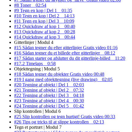
#8 Toner
02:54
#9 Tegn en kop | Del 1
01:35
#10 Tegn en kop | Del 2
14:13
#11 Tegn en kop | Del 3
10:09
#12 Quickdraw af kop 1
00:40
#13 Quickdraw af kop 2
00:28
#14 Quickdraw af kop 3
00:44
Gitterlinjer | Modul 4
#15 Sådan tegner du efter gitterlinjer
Gratis video
01:16
#16 Sådan tegner du et billede efter gitterlinjer
08:12
#17 Sådan starter og afslutter du dit gitterlinje-billed
11:20
#17.2 Timelaps
0:58
Objekttegning | Modul 5
#18 Sådan tegner du objekter
Gratis video
00:48
#19 I gang med objekttegning (live drawing)
02:05
#20 Tegning af objekt | Del 1
02:03
#21 Tegning af objekt | Del 2
07:32
#22 Tegning af objekt | Del 3
04:18
#23 Tegning af objekt | Del 4
00:30
#24 Tegning af objekt | Del 5
01:42
Slip kontrollen | Modul 6
#25 Slip kontrollen og tegn hurtigt!
Gratis video
00:33
#26 Tips og tricks til at slippe kontrollen
02:13
Tegn et portræt | Modul 7