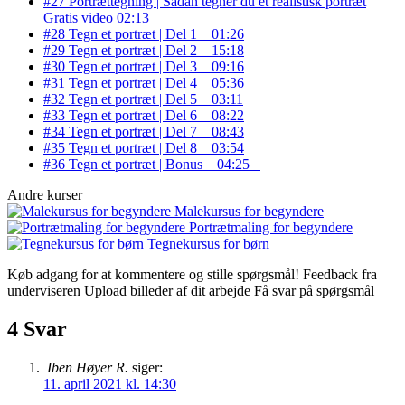
#27 Portrættegning | Sådan tegner du et realistisk portræt
Gratis video
02:13
#28 Tegn et portræt | Del 1
01:26
#29 Tegn et portræt | Del 2
15:18
#30 Tegn et portræt | Del 3
09:16
#31 Tegn et portræt | Del 4
05:36
#32 Tegn et portræt | Del 5
03:11
#33 Tegn et portræt | Del 6
08:22
#34 Tegn et portræt | Del 7
08:43
#35 Tegn et portræt | Del 8
03:54
#36 Tegn et portræt | Bonus
04:25
Andre kurser
Malekursus for begyndere
Portrætmaling for begyndere
Tegnekursus for børn
Køb adgang for at kommentere og stille spørgsmål!
Feedback fra
underviseren
Upload billeder af dit arbejde
Få svar på spørgsmål
4 Svar
Iben Høyer R.
siger:
11. april 2021 kl. 14:30