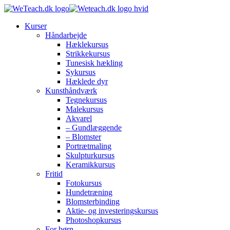
Kurser
Håndarbejde
Hæklekursus
Strikkekursus
Tunesisk hækling
Sykursus
Hæklede dyr
Kunsthåndværk
Tegnekursus
Malekursus
Akvarel
– Gundlæggende
– Blomster
Portrætmaling
Skulpturkursus
Keramikkursus
Fritid
Fotokursus
Hundetræning
Blomsterbinding
Aktie- og investeringskursus
Photoshopkursus
For børn