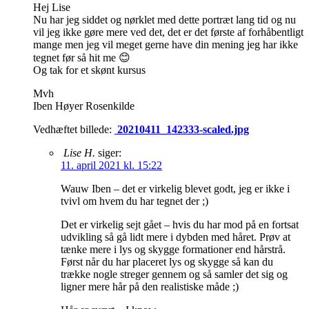
Hej Lise
Nu har jeg siddet og nørklet med dette portræt lang tid og nu
vil jeg ikke gøre mere ved det, det er det første af forhåbentligt
mange men jeg vil meget gerne have din mening jeg har ikke
tegnet før så hit me 😊
Og tak for et skønt kursus
Mvh
Iben Høyer Rosenkilde
Vedhæftet billede:
20210411_142333-scaled.jpg
Lise H.
siger:
11. april 2021 kl. 15:22
Wauw Iben – det er virkelig blevet godt, jeg er ikke i
tvivl om hvem du har tegnet der ;)
Det er virkelig sejt gået – hvis du har mod på en fortsat
udvikling så gå lidt mere i dybden med håret. Prøv at
tænke mere i lys og skygge formationer end hårstrå.
Først når du har placeret lys og skygge så kan du
trække nogle streger gennem og så samler det sig og
ligner mere hår på den realistiske måde ;)