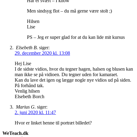
Hår er svært – I know
Men sindsyg flot – du må gerne være stolt ;)
Hilsen
Lise
PS – Jeg er super glad for at du kan lide mit kursus
Elsebeth B.
siger:
29. december 2020 kl. 13:08
Hej Lise
I de sidste vidios, hvor du tegner hagen, halsen og blusen kan
man ikke se på vidioen. Du tegner uden for kamaraet.
Kan du lave det igen og lægge nogle nye vidios ud på siden.
På forhånd tak.
Venlig hilsen
Elsebeth Borch
Marius G.
siger:
2. juni 2020 kl. 11:47
Hvor er linket henne til portræt billedet?
WeTeach.dk