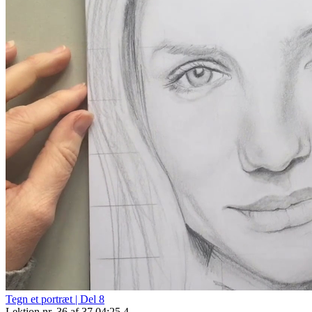
Tegn et portræt | Del 8
Lektion nr. 36 af 37
04:25
4