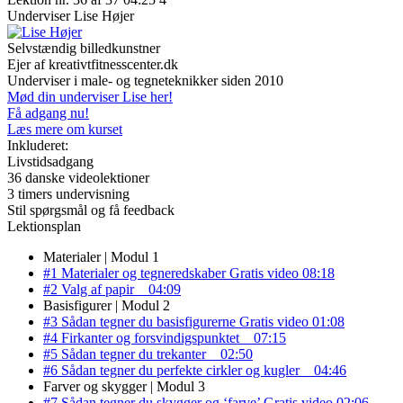
Underviser
Lise Højer
Selvstændig billedkunstner
Ejer af kreativtfitnesscenter.dk
Underviser i male- og tegneteknikker siden 2010
Mød din underviser Lise her!
Få adgang nu!
Læs mere om kurset
Inkluderet:
Livstidsadgang
36 danske videolektioner
3 timers undervisning
Stil spørgsmål og få feedback
Lektionsplan
Materialer | Modul 1
#1 Materialer og tegneredskaber
Gratis video
08:18
#2 Valg af papir
04:09
Basisfigurer | Modul 2
#3 Sådan tegner du basisfigurerne
Gratis video
01:08
#4 Firkanter og forsvindigspunktet
07:15
#5 Sådan tegner du trekanter
02:50
#6 Sådan tegner du perfekte cirkler og kugler
04:46
Farver og skygger | Modul 3
#7 Sådan tegner du skygger og ‘farve’
Gratis video
02:06