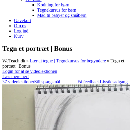
Kodning for børn
Tegnekursus for børn
Mad til babyer og småbørn
Gavekort
Om os
Log ind
Kurv
Tegn et portræt | Bonus
WeTeach.dk
»
Lær at tegne | Tegnekursus for begyndere
»
Tegn et
portræt | Bonus
Login for at se videolektionen
Læs mere her!
37 videolektioner
Stil spørgsmål
Få feedback
Livstidsadgang