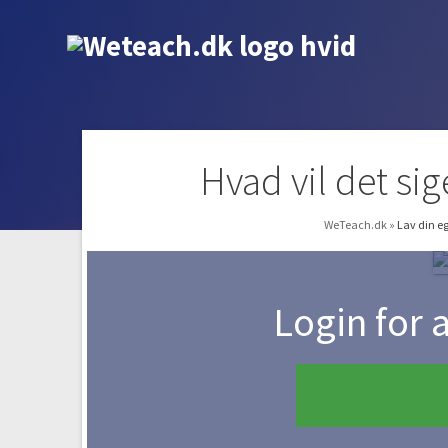
Hvad vil det si
WeTeach.dk
»
Lav din e
Login for 