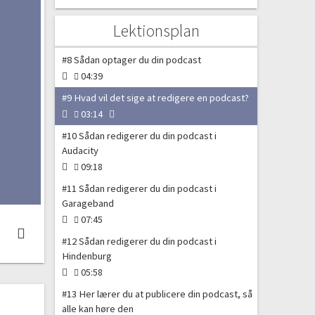
03:08
#7 Sådan bruger du programmet Hindenburg
Lektionsplan
03:54
#8 Sådan optager du din podcast
04:39
#9 Hvad vil det sige at redigere en podcast?
03:14
#10 Sådan redigerer du din podcast i
Audacity
09:18
#11 Sådan redigerer du din podcast i
Garageband
07:45
#12 Sådan redigerer du din podcast i
Hindenburg
05:58
#13 Her lærer du at publicere din podcast, så
alle kan høre den