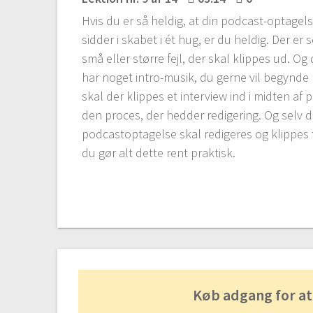
Hvis du er så heldig, at din podcast-optagels
sidder i skabet i ét hug, er du heldig. Der er 
små eller større fejl, der skal klippes ud. Og
har noget intro-musik, du gerne vil begynde
skal der klippes et interview ind i midten af 
den proces, der hedder redigering. Og selv 
podcastoptagelse skal redigeres og klippes ti
du gør alt dette rent praktisk.
Køb adgang for at