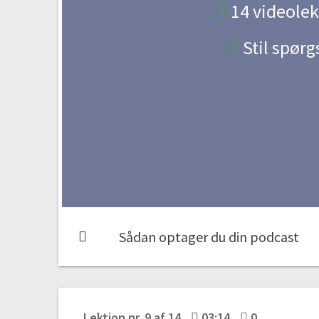
14 videolek
Stil spør
Sådan optager du din podcast
Lektion nr. 9 af 14
03:14
0