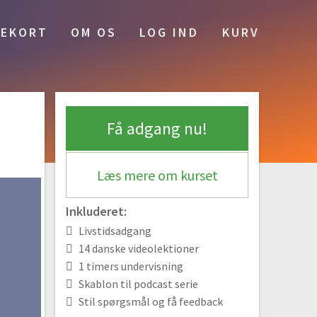
EKORT
OM OS
LOG IND
KURV
#1 Her lærer du at producere podcast på
den nemme måde
Gratis video
06:10
#2 Hvordan er en podcast egentlig skruet
Få adgang nu!
sammen?
02:31
#3 Hvilken type podcast skal du vælge?
Læs mere om kurset
04:08
#4 Det skal du bruge for at optage din
Inkluderet:
podcast
Livstidsadgang
05:21
14 danske videolektioner
#5 Sådan bruger du programmet Audacity
1 timers undervisning
04:05
Skablon til podcast serie
#6 Sådan bruger du programmet Garageband
Stil spørgsmål og få feedback