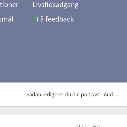
tioner
Livstidsadgang
gsmål
Få feedback
Sådan redigerer du din podcast i Audacity
Underviser