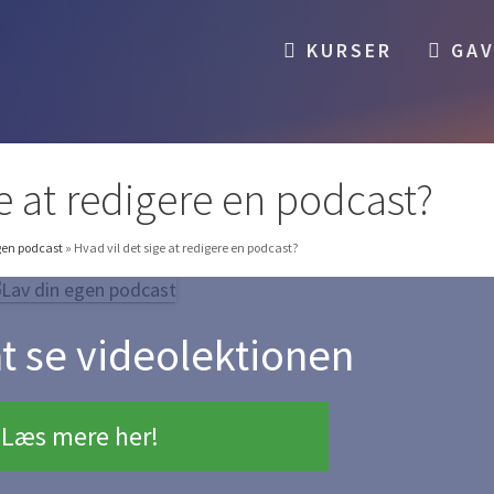
KURSER
GAV
ge at redigere en podcast?
gen podcast
»
Hvad vil det sige at redigere en podcast?
at se videolektionen
Læs mere her!