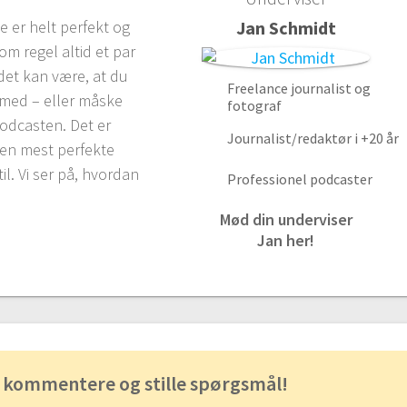
e er helt perfekt og
Jan Schmidt
som regel altid et par
 det kan være, at du
Freelance journalist og
 med – eller måske
fotograf
podcasten. Det er
Journalist/redaktør i +20 år
den mest perfekte
l. Vi ser på, hvordan
Professionel podcaster
Mød din underviser
Jan her!
 kommentere og stille spørgsmål!