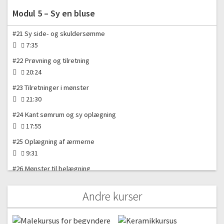
Modul 5 – Sy en bluse
#21 Sy side- og skuldersømme
7:35
#22 Prøvning og tilretning
20:24
#23 Tilretninger i mønster
21:30
#24 Kant sømrum og sy oplægning
17:55
#25 Oplægning af ærmerne
9:31
#26 Mønster til belægning
18:25
Andre kurser
#27 Sy belægning i halsen
26:08
#28 Dit næste step