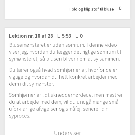
Fold og klip stof til bluse
Modul 1 – Introduktion
Lektion nr. 18 af 28
5:53
0
#1 Introduktion til materialer
Blusemønsteret er uden sømrum. I denne video
Gratis video
7:31
viser jeg, hvordan du lægger det rigtige sømrum til
#2 Sygrej
symønsteret, så blusen bliver nem at sy sammen.
6:45
Du lærer også hvad sømhjørner er, hvorfor de er
#3 Stofvalg
vigtige og hvordan du helt konkret arbejder med
10:18
dem i dit symønster.
#4 Trådning af symaskine
Sømhjørner er lidt skræddernørdede, men mestrer
12:25
du at arbejde med dem, vil du undgå mange små
#5 Sy en søm
uforklarlige afvigelser og småfejl senere i din
5:36
syproces.
Modul 2 – Dit første syprojekt
Underviser