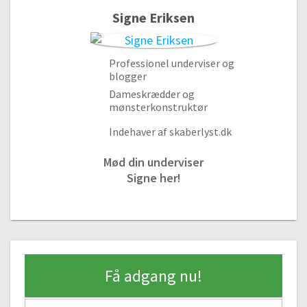
#6 Måltagning til nederdel
Signe Eriksen
8:01
#7 Udregninger til nederdel
4:36
Professionel underviser og
blogger
#8 Mønster til nederdel
Dameskrædder og
11:56
mønsterkonstruktør
#9 Fold og damp stoffet
17:19
Indehaver af skaberlyst.dk
#10 Klip nederdel, smal stofbredde
Mød din underviser
10:09
Signe her!
Modul 3 – Sy din nederdel
#11 Sy og kante sidesømme
18:23
#12 Oplægning i bunden
Få adgang nu!
19:18
#13 Sy elastik i løbegang