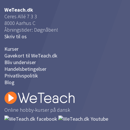
WeTeach.dk
Ceres Allé 7 3 3
8000
Aarhus C
Åbningstider: Døgnåben!
Skriv til os
Kurser
Gavekort til WeTeach.dk
Bliv underviser
Handelsbetingelser
Privatlivspolitik
Blog
Online hobby-kurser på dansk