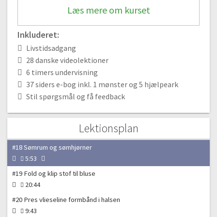
20:39
Læs mere om kurset
#14 Tjek din nederdel igennem
02:26
Inkluderet:
Livstidsadgang
Modul 4 – At arbejde med mønstre
28 danske videolektioner
#15 Print og samle PDF symønster
6 timers undervisning
12:45
37 siders e-bog inkl. 1 mønster og 5 hjælpeark
#16 Find din størrelse til blusen
Stil spørgsmål og få feedback
04:30
#17 Tegn symønster af
Lektionsplan
06:27
#18 Sømrum og sømhjørner
5:53
#19 Fold og klip stof til bluse
20:44
#20 Pres vlieseline formbånd i halsen
9:43