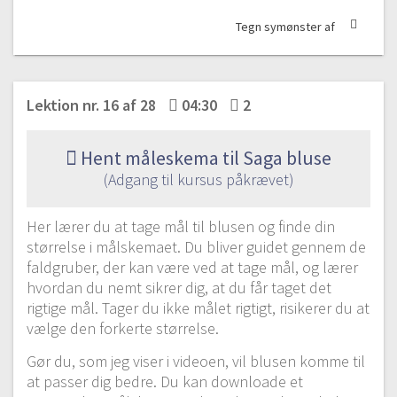
Tegn symønster af
Lektion nr. 16 af 28
04:30
2
Hent måleskema til Saga bluse
(Adgang til kursus påkrævet)
Her lærer du at tage mål til blusen og finde din
størrelse i målskemaet. Du bliver guidet gennem de
faldgruber, der kan være ved at tage mål, og lærer
Modul 1 – Introduktion
hvordan du nemt sikrer dig, at du får taget det
rigtige mål. Tager du ikke målet rigtigt, risikerer du at
#1 Introduktion til materialer
vælge den forkerte størrelse.
Gratis video
7:31
Gør du, som jeg viser i videoen, vil blusen komme til
#2 Sygrej
at passer dig bedre. Du kan downloade et
6:45