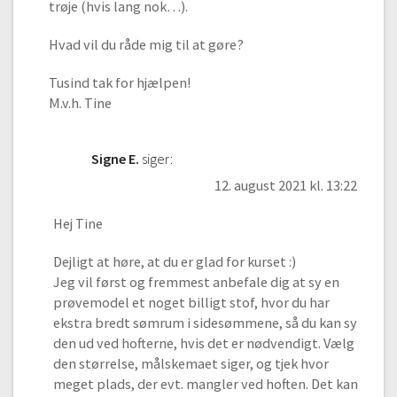
trøje (hvis lang nok…).
Hvad vil du råde mig til at gøre?
Tusind tak for hjælpen!
M.v.h. Tine
Signe E.
siger:
12. august 2021 kl. 13:22
Hej Tine
Dejligt at høre, at du er glad for kurset :)
Jeg vil først og fremmest anbefale dig at sy en
prøvemodel et noget billigt stof, hvor du har
ekstra bredt sømrum i sidesømmene, så du kan sy
den ud ved hofterne, hvis det er nødvendigt. Vælg
den størrelse, målskemaet siger, og tjek hvor
meget plads, der evt. mangler ved hoften. Det kan