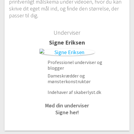
printvenligt målskema under videoen, hvor du kan
#3 Stofvalg
skrive dit eget mål ind, og finde den størrelse, der
10:18
passer til dig.
#4 Trådning af symaskine
12:25
Underviser
#5 Sy en søm
Signe Eriksen
5:36
Modul 2 – Dit første syprojekt
Professionel underviser og
blogger
#6 Måltagning til nederdel
Dameskrædder og
8:01
mønsterkonstruktør
#7 Udregninger til nederdel
4:36
Indehaver af skaberlyst.dk
#8 Mønster til nederdel
Mød din underviser
11:56
Signe her!
#9 Fold og damp stoffet
17:19
#10 Klip nederdel, smal stofbredde