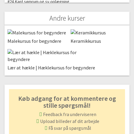
#24 Kant sømrum og sy oplægning
17:55
Andre kurser
#25 Oplægning af ærmerne
9:31
#26 Mønster til belægning
Malekursus for begyndere
18:25
Keramikkursus
#27 Sy belægning i halsen
26:08
#28 Dit næste step
Lær at hækle | Hæklekursus for begyndere
Gratis video
3:17
Køb adgang for at kommentere og
stille spørgsmål!
Feedback fra underviseren
Upload billeder af dit arbejde
Få svar på spørgsmål