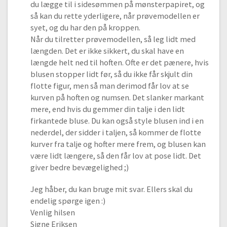
du lægge til i sidesømmen på mønsterpapiret, og
så kan du rette yderligere, når prøvemodellen er
syet, og du har den på kroppen.
Når du tilretter prøvemodellen, så leg lidt med
længden. Det er ikke sikkert, du skal have en
længde helt ned til hoften. Ofte er det pænere, hvis
blusen stopper lidt før, så du ikke får skjult din
flotte figur, men så man derimod får lov at se
kurven på hoften og numsen. Det slanker markant
mere, end hvis du gemmer din talje i den lidt
firkantede bluse. Du kan også style blusen ind i en
nederdel, der sidder i taljen, så kommer de flotte
kurver fra talje og hofter mere frem, og blusen kan
være lidt længere, så den får lov at pose lidt. Det
giver bedre bevægelighed ;)
Jeg håber, du kan bruge mit svar. Ellers skal du
endelig spørge igen :)
Venlig hilsen
Signe Eriksen