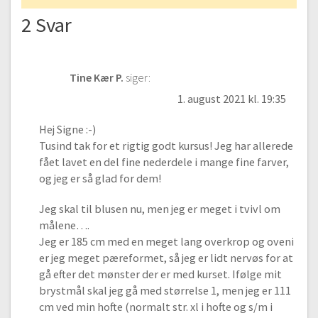
2 Svar
Tine Kær P.
siger:
1. august 2021 kl. 19:35
Hej Signe :-)
Tusind tak for et rigtig godt kursus! Jeg har allerede
fået lavet en del fine nederdele i mange fine farver,
og jeg er så glad for dem!
Jeg skal til blusen nu, men jeg er meget i tvivl om
målene….
Jeg er 185 cm med en meget lang overkrop og oveni
er jeg meget pæreformet, så jeg er lidt nervøs for at
gå efter det mønster der er med kurset. Ifølge mit
brystmål skal jeg gå med størrelse 1, men jeg er 111
cm ved min hofte (normalt str. xl i hofte og s/m i