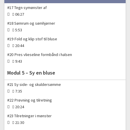
#17 Tegn symønster af
06:27
#18 Sømrum og sømhjørner
5:53
#19 Fold og klip stof til bluse
20:44
#20 Pres vlieseline formbånd i halsen
9:43
Modul 5 – Sy en bluse
#21 Sy side- og skuldersømme
7:35
#22 Prøvning og tilretning
20:24
#23 Tilretninger i mønster
21:30