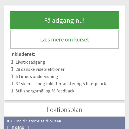
10:09
Modul 3 – Sy din nederdel
Få adgang nu!
#11 Sy og kante sidesømme
18:23
Læs mere om kurset
#12 Oplægning i bunden
19:18
Inkluderet:
#13 Sy elastik i løbegang
Livstidsadgang
20:39
28 danske videolektioner
#14 Tjek din nederdel igennem
6 timers undervisning
02:26
37 siders e-bog inkl. 1 mønster og 5 hjælpeark
Stil spørgsmål og få feedback
Modul 4 – At arbejde med mønstre
#15 Print og samle PDF symønster
Lektionsplan
12:45
#16 Find din størrelse til blusen
04:30