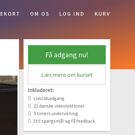
#1 Introduktion
EKORT
OM OS
LOG IND
KURV
Gratis video
01:04
Vi skal tegne huse, haver og træer
#1.5 Lidt om streger
Gratis video
02:16
Få adgang nu!
#2 Huse
Gratis video
23:03
#3 Træer
Læs mere om kurset
13:14
#4 Have
Inkluderet:
18:39
Livstidsadgang
21 danske videolektioner
Søde og sjove dyr
3 timers undervisning
#5 Hund
Stil spørgsmål og få feedback
13:47