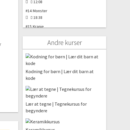
12:08
#14 Monster
18:38
#15 Kranie
07:36
Andre kurser
#16 Halloweenslot
r
15:48
#17 Prinsesseslot
17:14
Kodning for børn | Lær dit barn at
#18 Prinsesse
kode
15:18
#19 Superhelt
14:29
Lær at tegne | Tegnekursus for
#20 Nisse
begyndere
12:49
#21 Gode Råd
03:48
Keramikkursus