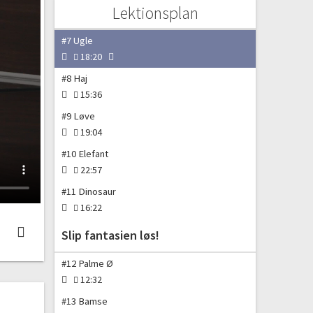
#6 Kat
Lektionsplan
15:01
#7 Ugle
18:20
#8 Haj
15:36
#9 Løve
19:04
#10 Elefant
22:57
#11 Dinosaur
16:22
Slip fantasien løs!
#12 Palme Ø
12:32
#13 Bamse