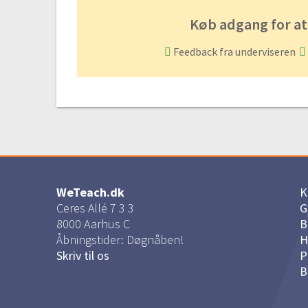
Køb adgang for at
Feedback fra underviseren
WeTeach.dk
K
Ceres Allé 7 3 3
G
8000
Aarhus C
B
Åbningstider: Døgnåben!
H
Skriv til os
P
B