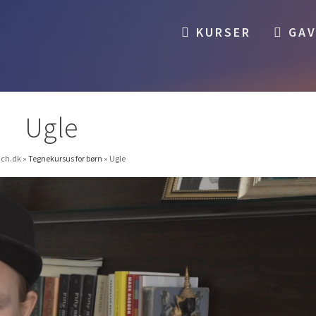
KURSER
GAV
Ugle
ch.dk
»
Tegnekursus for børn
»
Ugle