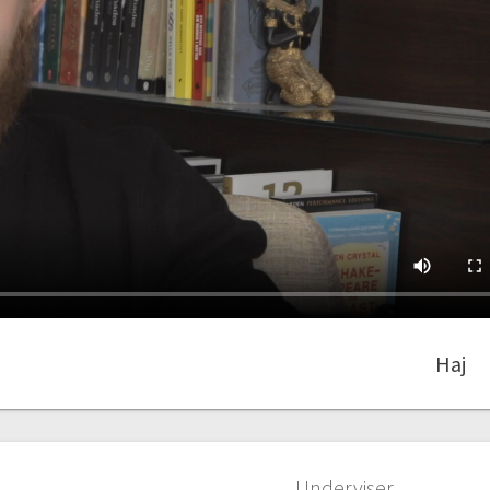
Haj
Underviser