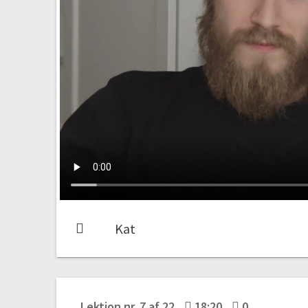
Kat
Lektion nr. 7 af 22
18:20
0