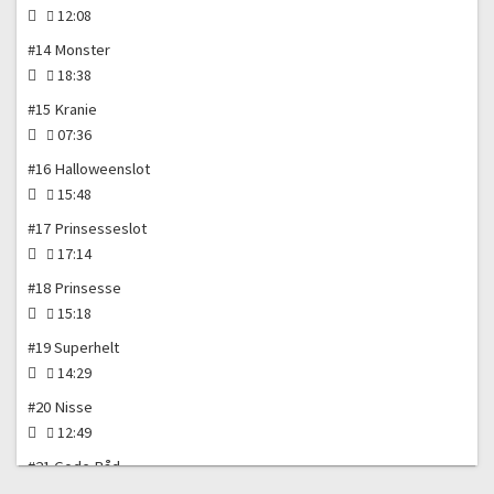
12:08
#14 Monster
18:38
#15 Kranie
07:36
#16 Halloweenslot
15:48
#17 Prinsesseslot
17:14
#18 Prinsesse
15:18
#19 Superhelt
14:29
#20 Nisse
12:49
#21 Gode Råd
03:48