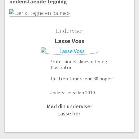
nedenstående tegning
#1 Introduktion
Gratis video
01:04
Underviser
Vi skal tegne huse, haver og træer
Lasse Voss
#1.5 Lidt om streger
Gratis video
02:16
#2 Huse
Professionel skuespiller og
illustrator
Gratis video
23:03
#3 Træer
Illustreret mere end 30 bøger
13:14
Underviser siden 2010
#4 Have
18:39
Mød din underviser
Søde og sjove dyr
Lasse her!
#5 Hund
13:47