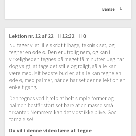
Bamse
Lektion nr. 12 af 22
12:32
0
Nu tager vi et lille skridt tilbage, teknisk set, og
tegner en øde ø. Den er utrolig nem, og kan i
virkeligheden tegnes på meget få minutter. Jeg har
dog valgt, at tage det stille og roligt, så alle kan
være med. Mit bedste bud er, at alle kan tegne en
øde ø, med palmer, når de har set denne lektion en
enkelt gang.
Den tegnes ved hjælp af helt simple former og
palmen består stort set bare af en masse små
firkanter. Nemmere kan det vidst ikke blive. God
fornøjelse!
Du vil i denne video lære at tegne