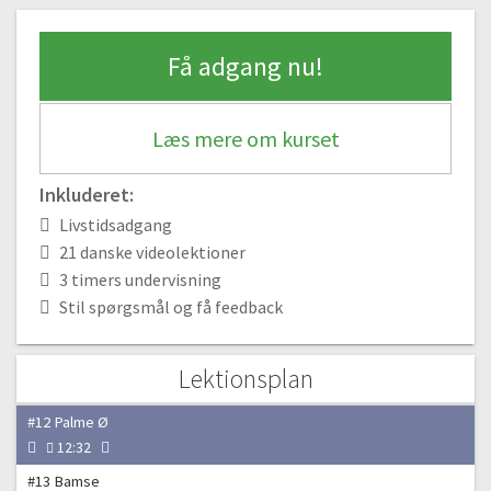
#6 Kat
15:01
Få adgang nu!
#7 Ugle
18:20
#8 Haj
Læs mere om kurset
15:36
#9 Løve
Inkluderet:
19:04
Livstidsadgang
#10 Elefant
21 danske videolektioner
22:57
3 timers undervisning
Stil spørgsmål og få feedback
#11 Dinosaur
16:22
Lektionsplan
Slip fantasien løs!
#12 Palme Ø
12:32
#13 Bamse