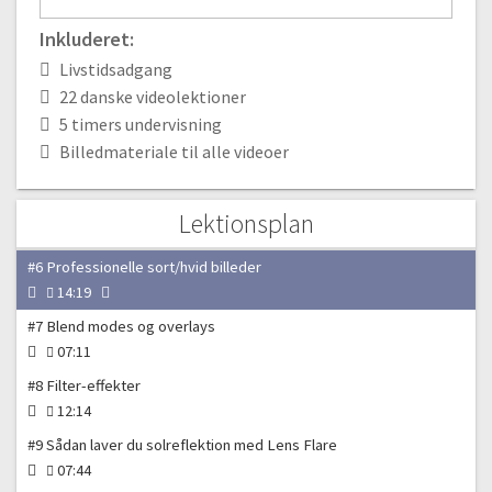
10:30
Inkluderet:
Lys, farver og billed-effekter
Livstidsadgang
#3 Curves tool | Del 1
22 danske videolektioner
09:33
5 timers undervisning
#4 Curves tool | Del 2
Billedmateriale til alle videoer
19:07
#5 HDR billeder med Photoshop
Lektionsplan
19:07
#6 Professionelle sort/hvid billeder
14:19
#7 Blend modes og overlays
07:11
#8 Filter-effekter
12:14
#9 Sådan laver du solreflektion med Lens Flare
07:44