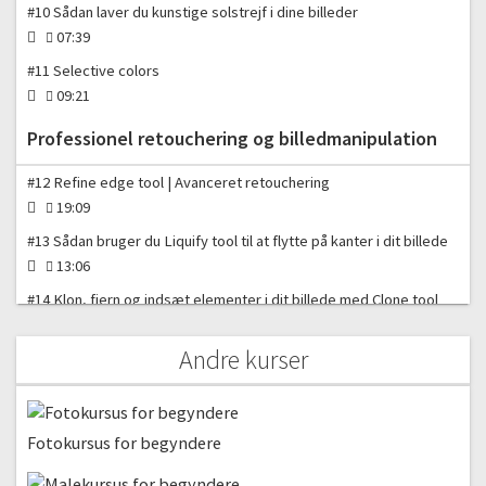
#10 Sådan laver du kunstige solstrejf i dine billeder
07:39
#11 Selective colors
09:21
Professionel retouchering og billedmanipulation
#12 Refine edge tool | Avanceret retouchering
19:09
#13 Sådan bruger du Liquify tool til at flytte på kanter i dit billede
13:06
#14 Klon, fjern og indsæt elementer i dit billede med Clone tool
23:04
Andre kurser
#15 Sådan arbejder du i perspektiv i Photoshop
09:12
#16 Avanceret retouchering i Photoshop
Fotokursus for begyndere
26:22
#17 Sådan gør du billeder skarpere i Photoshop