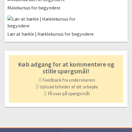
09:51
Malekursus for begyndere
Arbejde med flere billeder
#18 Sådan sammensætter du billede ved hjælp af image- og focus-
stacking
Lær at hækle | Hæklekursus for begyndere
08:33
#19 Sådan arbejder du effektivt i Photshop med batch
processering
10:05
Køb adgang for at kommentere og
stille spørgsmål!
#20 Kreativ med postkort
14:39
Feedback fra underviseren
Upload billeder af dit arbejde
Videoredigering og plugins
Få svar på spørgsmål
#21 Videoredigering i Photoshop
21:01
#22 Plugins og Add-ons
11:05