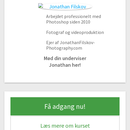
Arbejdet professionelt med
Photoshop siden 2010
Fotograf og videoproduktion
Ejer af JonathanFilskov-
Photography.com
Mød din underviser
Jonathan her!
Introduktion til kurset og RAW editor
Få adgang nu!
#1 Introduktion til dette kursus
Gratis video
09:33
#2 RAW editor i Photoshop
Læs mere om kurset