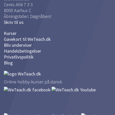
Ceres Allé 7 3 3
processering
8000
Aarhus C
10:05
Åbningstider: Døgnåben!
#20 Kreativ med postkort
Skriv til os
14:39
Kurser
Videoredigering og plugins
Gavekort til WeTeach.dk
Bliv underviser
#21 Videoredigering i Photoshop
Handelsbetingelser
21:01
Privatlivspolitik
#22 Plugins og Add-ons
Blog
11:05
Online hobby-kurser på dansk