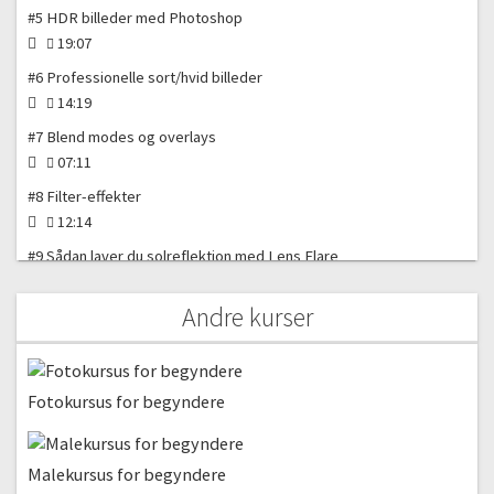
#5 HDR billeder med Photoshop
19:07
#6 Professionelle sort/hvid billeder
14:19
#7 Blend modes og overlays
07:11
#8 Filter-effekter
12:14
#9 Sådan laver du solreflektion med Lens Flare
07:44
Andre kurser
#10 Sådan laver du kunstige solstrejf i dine billeder
07:39
#11 Selective colors
Fotokursus for begyndere
09:21
Professionel retouchering og billedmanipulation
Malekursus for begyndere
#12 Refine edge tool | Avanceret retouchering