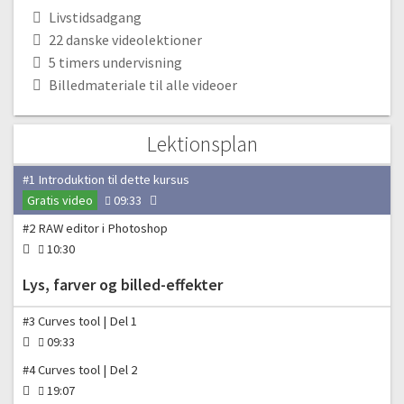
Livstidsadgang
22 danske videolektioner
5 timers undervisning
Billedmateriale til alle videoer
Lektionsplan
Introduktion til kurset og RAW editor
#1 Introduktion til dette kursus
Gratis video
09:33
#2 RAW editor i Photoshop
10:30
Lys, farver og billed-effekter
#3 Curves tool | Del 1
09:33
#4 Curves tool | Del 2
19:07