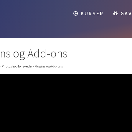
KURSER
GAV
ins og Add-ons
»
Photoshop for øvede
»
Plugins og Add-ons