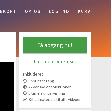
#11 Selective colors
EKORT
OM OS
LOG IND
KURV
09:21
Professionel retouchering og
billedmanipulation
#12 Refine edge tool | Avanceret
retouchering
Få adgang nu!
19:09
#13 Sådan bruger du Liquify tool til at flytte
Læs mere om kurset
på kanter i dit billede
13:06
Inkluderet:
#14 Klon, fjern og indsæt elementer i dit
billede med Clone tool
Livstidsadgang
23:04
22 danske videolektioner
5 timers undervisning
#15 Sådan arbejder du i perspektiv i
Photoshop
Billedmateriale til alle videoer
09:12