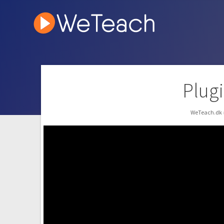
Plug
WeTeach.dk