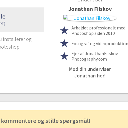
Jonathan Filskov
le
et)
Arbejdet professionelt med
Photoshop siden 2010
u installerer og
Fotograf og videoproduktio
Photoshop
Ejer af JonathanFilskov-
Photography.com
Mød din underviser
Jonathan her!
 kommentere og stille spørgsmål!