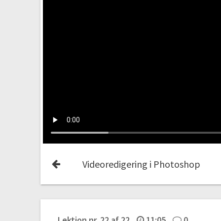
Videoredigering i Photoshop
Lektion nr. 22 af 22
11:05
0