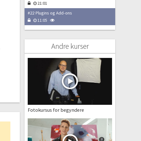
21:01
#22 Plugins og Add-ons
11:05
Andre kurser
n
Fotokursus for begyndere