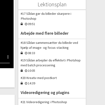
#16 Avanceret retouchering i Photoshop
Lektionsplan
26:22
#17 Sådan gør du billeder skarpere i
Photoshop
09:51
Arbejde med flere billeder
#18 Sådan sammensætter du billede ved
hjælp af image- og focus-stacking
08:33
#19 Sådan arbejder du effektivt i Photshop
med batch processering
10:05
#20 Kreativ med postkort
14:39
Videoredigering og plugins
#21 Videoredigering i Photoshop