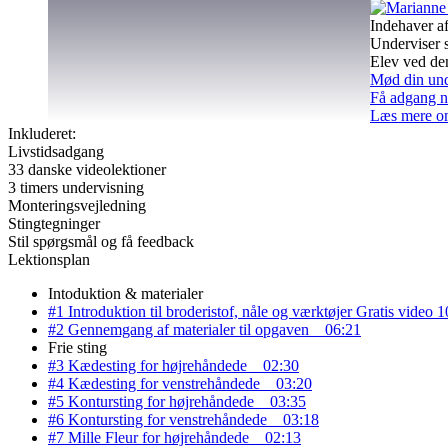
Indehaver af
Underviser 
Elev ved de
Mød din und
Få adgang n
Læs mere o
Inkluderet:
Livstidsadgang
33 danske videolektioner
3 timers undervisning
Monteringsvejledning
Stingtegninger
Stil spørgsmål og få feedback
Lektionsplan
Intoduktion & materialer
#1 Introduktion til broderistof, nåle og værktøjer
Gratis video
1
#2 Gennemgang af materialer til opgaven
06:21
Frie sting
#3 Kædesting for højrehåndede
02:30
#4 Kædesting for venstrehåndede
03:20
#5 Kontursting for højrehåndede
03:35
#6 Kontursting for venstrehåndede
03:18
#7 Mille Fleur for højrehåndede
02:13