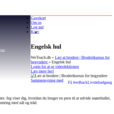
Gavekort
Om os
Log ind
Kurv
Engelsk hul
rsus
WeTeach.dk
»
Lær at brodere | Broderikursus for
begyndere
»
Engelsk hul
Login for at se videolektionen
Læs mere her!
Sammensyning med
Få feedback
Livstidsadgang
ter. Jeg viser dig, hvordan du bruger en pren til at udvide snørehullet,
n omring med nål og tråd.