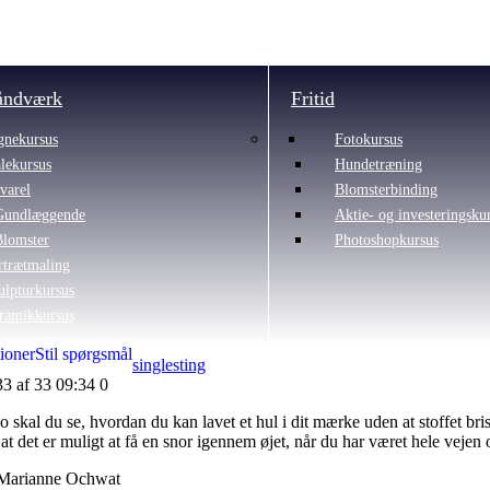
åndværk
Fritid
gnekursus
Fotokursus
lekursus
Hundetræning
varel
Blomsterbinding
Gundlæggende
Aktie- og investeringsku
Blomster
Photoshopkursus
rtrætmaling
ulpturkursus
ramikkursus
ioner
Stil spørgsmål
singlesting
33 af 33
09:34
0
o skal du se, hvordan du kan lavet et hul i dit mærke uden at stoffet bris
, at det er muligt at få en snor igennem øjet, når du har været hele veje
Marianne Ochwat