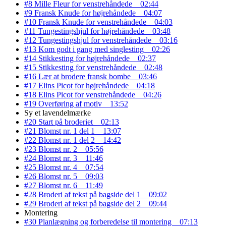
#8 Mille Fleur for venstrehåndede
02:44
#9 Fransk Knude for højrehåndede
04:07
#10 Fransk Knude for venstrehåndede
04:03
#11 Tungestingshjul for højrehåndede
03:48
#12 Tungestingshjul for venstrehåndede
03:16
#13 Kom godt i gang med singlesting
02:26
#14 Stikkesting for højrehåndede
02:37
#15 Stikkesting for venstrehåndede
02:48
#16 Lær at brodere fransk bombe
03:46
#17 Elins Picot for højrehåndede
04:18
#18 Elins Picot for venstrehåndede
04:26
#19 Overføring af motiv
13:52
Sy et lavendelmærke
#20 Start på broderiet
02:13
#21 Blomst nr. 1 del 1
13:07
#22 Blomst nr. 1 del 2
14:42
#23 Blomst nr. 2
05:56
#24 Blomst nr. 3
11:46
#25 Blomst nr. 4
07:54
#26 Blomst nr. 5
09:03
#27 Blomst nr. 6
11:49
#28 Broderi af tekst på bagside del 1
09:02
#29 Broderi af tekst på bagside del 2
09:44
Montering
#30 Planlægning og forberedelse til montering
07:13