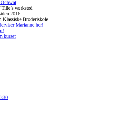
 Tille’s værksted
siden 2016
n Klassiske Broderiskole
erviser Marianne her!
u!
m kurset
0:30