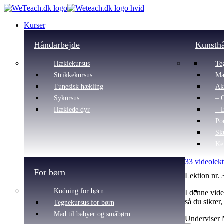
Kurser
Håndarbejde
Kunsth
Hæklekursus
Te
Strikkekursus
Ma
Tunesisk hækling
Ak
Sykursus
– 
Hæklede dyr
– 
Po
Sk
Ke
33 videolekt
For børn
Lektion nr. 
Kodning for børn
I denne vide
så du sikrer
Tegnekursus for børn
Mad til babyer og småbørn
Underviser