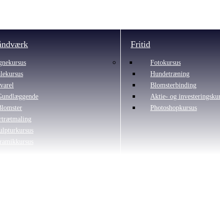
åndværk
Fritid
gnekursus
Fotokursus
lekursus
Hundetræning
varel
Blomsterbinding
Gundlæggende
Aktie- og investeringsku
Blomster
Photoshopkursus
rtrætmaling
ulpturkursus
ramikkursus