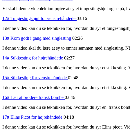
Vi skal i denne videolektion prøve at sy et tungestingshjul og se på, h
12# Tungestingshjul for venstrehåndede
03:16
I denne video kan du se teknikken for, hvordan du syr et tungestingshj
13# Kom godt i gang med singlesting
02:26
I denne video skal du lære at sy to emner sammen med singlesting. N
14# Stikkesting for højrehåndede
02:37
I denne video kan du se teknikken for, hvordan du syr et stikkesting. V
15# Stikkesting for venstrehåndede
02:48
I denne video kan du se teknikken for, hvordan du syr et stikkesting. V
16# Lær at brodere fransk bombe
03:46
I denne video kan du se teknikken for, hvordan du syr en 'fransk bom
17# Elins Picot for højrehåndede
04:18
I denne video kan du se teknikken for, hvordan du syr Elins picot. Vid