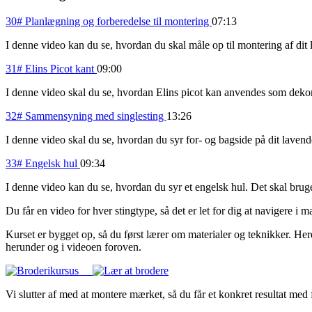
30# Planlægning og forberedelse til montering
07:13
I denne video kan du se, hvordan du skal måle op til montering af di
31# Elins Picot kant
09:00
I denne video skal du se, hvordan Elins picot kan anvendes som deko
32# Sammensyning med singlesting
13:26
I denne video skal du se, hvordan du syr for- og bagside på dit lav
33# Engelsk hul
09:34
I denne video kan du se, hvordan du syr et engelsk hul. Det skal bruge
Du får en video for hver stingtype, så det er let for dig at navigere i ma
Kurset er bygget op, så du først lærer om materialer og teknikker. Her
herunder og i videoen foroven.
Vi slutter af med at montere mærket, så du får et konkret resultat med f