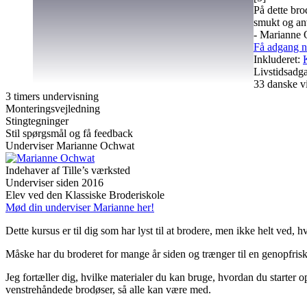
På dette bro
smukt og an
- Marianne 
Få adgang n
Inkluderet:
Livstidsad
33 danske v
3 timers undervisning
Monteringsvejledning
Stingtegninger
Stil spørgsmål og få feedback
Underviser
Marianne Ochwat
Indehaver af Tille’s værksted
Underviser siden 2016
Elev ved den Klassiske Broderiskole
Mød din underviser Marianne her!
Dette kursus er til dig som har lyst til at brodere, men ikke helt ved, h
Måske har du broderet for mange år siden og trænger til en genopfrisk
Jeg fortæller dig, hvilke materialer du kan bruge, hvordan du starter o
venstrehåndede brodøser, så alle kan være med.