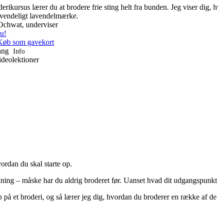
derikursus lærer du at brodere frie sting helt fra bunden. Jeg viser dig,
vendeligt lavendelmærke.
Ochwat, underviser
u!
Køb som gavekort
gang
Info
ideolektioner
vordan du skal starte op.
ning – måske har du aldrig broderet før. Uanset hvad dit udgangspunkt e
p på et broderi, og så lærer jeg dig, hvordan du broderer en række af de