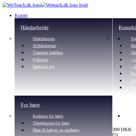
Kurser
Håndarbejde
Kunsth
Hæklekursus
Te
Strikkekursus
Ma
Tunesisk hækling
Ak
Sykursus
– 
Hæklede dyr
– 
Po
Sk
Ke
For børn
Kodning for børn
Tegnekursus for børn
399 DKK
Mad til babyer og småbørn
[
5
]