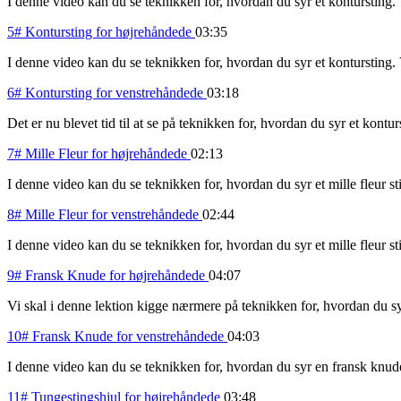
I denne video kan du se teknikken for, hvordan du syr et kontursting. 
5# Kontursting for højrehåndede
03:35
I denne video kan du se teknikken for, hvordan du syr et kontursting. 
6# Kontursting for venstrehåndede
03:18
Det er nu blevet tid til at se på teknikken for, hvordan du syr et kontur
7# Mille Fleur for højrehåndede
02:13
I denne video kan du se teknikken for, hvordan du syr et mille fleur st
8# Mille Fleur for venstrehåndede
02:44
I denne video kan du se teknikken for, hvordan du syr et mille fleur st
9# Fransk Knude for højrehåndede
04:07
Vi skal i denne lektion kigge nærmere på teknikken for, hvordan du syr
10# Fransk Knude for venstrehåndede
04:03
I denne video kan du se teknikken for, hvordan du syr en fransk knude.
11# Tungestingshjul for højrehåndede
03:48