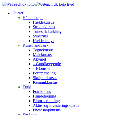
Kurser
Håndarbejde
Hæklekursus
Strikkekursus
Tunesisk hækling
Sykursus
Hæklede dyr
Kunsthåndværk
Tegnekursus
Malekursus
Akvarel
– Gundlæggende
– Blomster
Portrætmaling
Skulpturkursus
Keramikkursus
Fritid
Fotokursus
Hundetræning
Blomsterbinding
Aktie- og investeringskursus
Photoshopkursus
For børn