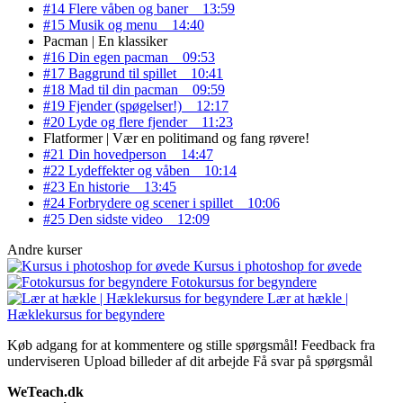
#14 Flere våben og baner
13:59
#15 Musik og menu
14:40
Pacman | En klassiker
#16 Din egen pacman
09:53
#17 Baggrund til spillet
10:41
#18 Mad til din pacman
09:59
#19 Fjender (spøgelser!)
12:17
#20 Lyde og flere fjender
11:23
Flatformer | Vær en politimand og fang røvere!
#21 Din hovedperson
14:47
#22 Lydeffekter og våben
10:14
#23 En historie
13:45
#24 Forbrydere og scener i spillet
10:06
#25 Den sidste video
12:09
Andre kurser
Kursus i photoshop for øvede
Fotokursus for begyndere
Lær at hækle |
Hæklekursus for begyndere
Køb adgang for at kommentere og stille spørgsmål!
Feedback fra
underviseren
Upload billeder af dit arbejde
Få svar på spørgsmål
WeTeach.dk