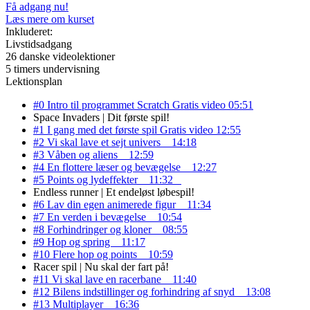
Få adgang nu!
Læs mere om kurset
Inkluderet:
Livstidsadgang
26 danske videolektioner
5 timers undervisning
Lektionsplan
#0 Intro til programmet Scratch
Gratis video
05:51
Space Invaders | Dit første spil!
#1 I gang med det første spil
Gratis video
12:55
#2 Vi skal lave et sejt univers
14:18
#3 Våben og aliens
12:59
#4 En flottere læser og bevægelse
12:27
#5 Points og lydeffekter
11:32
Endless runner | Et endeløst løbespil!
#6 Lav din egen animerede figur
11:34
#7 En verden i bevægelse
10:54
#8 Forhindringer og kloner
08:55
#9 Hop og spring
11:17
#10 Flere hop og points
10:59
Racer spil | Nu skal der fart på!
#11 Vi skal lave en racerbane
11:40
#12 Bilens indstillinger og forhindring af snyd
13:08
#13 Multiplayer
16:36