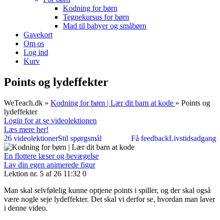
Kodning for børn
Tegnekursus for børn
Mad til babyer og småbørn
Gavekort
Om os
Log ind
Kurv
Points og lydeffekter
WeTeach.dk
»
Kodning for børn | Lær dit barn at kode
»
Points og
lydeffekter
Login for at se videolektionen
Læs mere her!
26 videolektioner
Stil spørgsmål
Få feedback
Livstidsadgang
En flottere læser og bevægelse
Lav din egen animerede figur
Lektion nr. 5 af 26
11:32
0
Man skal selvfølelig kunne optjene points i spiller, og der skal også
være nogle seje lydeffekter. Det skal vi derfor se, hvordan man laver
i denne video.