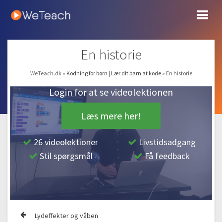
#1 I gang med det første spil
Gratis video
12:55
#2 Vi skal lave et sejt univers
14:18
En historie
#3 Våben og aliens
12:59
WeTeach.dk
»
Kodning for børn | Lær dit barn at kode
»
En historie
#4 En flottere læser og bevægelse
Login for at se videolektionen
12:27
#5 Points og lydeffekter
Læs mere her!
11:32
Endless runner | Et endeløst løbespil!
26 videolektioner
Livstidsadgang
Stil spørgsmål
Få feedback
#6 Lav din egen animerede figur
11:34
#7 En verden i bevægelse
10:54
#8 Forhindringer og kloner
Lydeffekter og våben