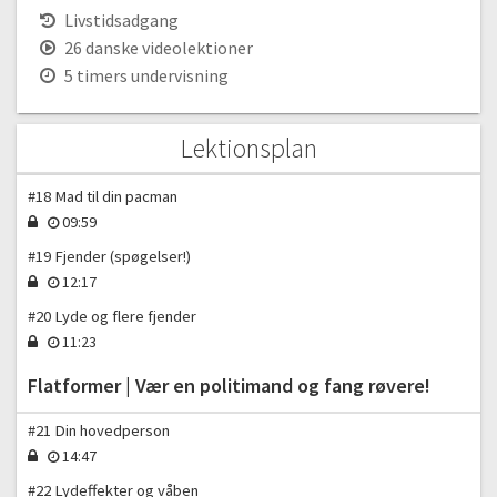
Livstidsadgang
Pacman | En klassiker
26 danske videolektioner
5 timers undervisning
#16 Din egen pacman
09:53
#17 Baggrund til spillet
Lektionsplan
10:41
#18 Mad til din pacman
09:59
#19 Fjender (spøgelser!)
12:17
#20 Lyde og flere fjender
11:23
Flatformer | Vær en politimand og fang røvere!
#21 Din hovedperson
14:47
#22 Lydeffekter og våben