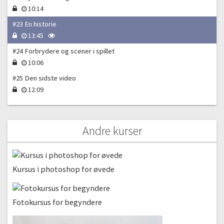
10:14
#23 En historie
13:45
#24 Forbrydere og scener i spillet
10:06
#25 Den sidste video
12:09
Andre kurser
Kursus i photoshop for øvede
Fotokursus for begyndere