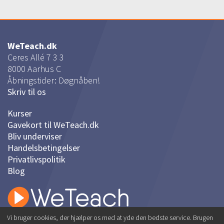
WeTeach.dk
Ceres Allé 7 3 3
8000
Aarhus C
Åbningstider: Døgnåben!
Skriv til os
Kurser
Gavekort til WeTeach.dk
Bliv underviser
Handelsbetingelser
Privatlivspolitik
Blog
Online hobby-kurser på dansk
Vi bruger cookies, der hjælper os med at yde den bedste service. Brugen