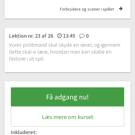
08:55
Forbrydere og scener i spillet
#9 Hop og spring
11:17
#10 Flere hop og points
Lektion nr. 23 af 26
13:45
0
10:59
Vores politimand skal skyde en røver, og igennem
Racer spil | Nu skal der fart på!
dette skal vi lære, hvordan man kan skabe en
historie i sit spil.
#11 Vi skal lave en racerbane
11:40
#12 Bilens indstillinger og forhindring af snyd
13:08
#13 Multiplayer
Få adgang nu!
16:36
#14 Flere våben og baner
13:59
Læs mere om kurset
#15 Musik og menu
Inkluderet:
14:40