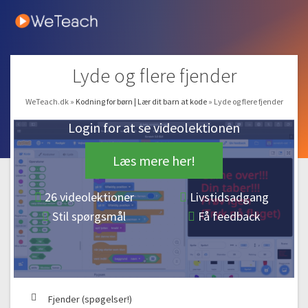
Gratis video
12:55
#2 Vi skal lave et sejt univers
14:18
#3 Våben og aliens
Lyde og flere fjender
12:59
#4 En flottere læser og bevægelse
WeTeach.dk
»
Kodning for børn | Lær dit barn at kode
»
Lyde og flere fjender
12:27
Login for at se videolektionen
#5 Points og lydeffekter
11:32
Læs mere her!
Endless runner | Et endeløst løbespil!
26 videolektioner
Livstidsadgang
#6 Lav din egen animerede figur
Stil spørgsmål
Få feedback
11:34
#7 En verden i bevægelse
10:54
#8 Forhindringer og kloner
08:55
Fjender (spøgelser!)