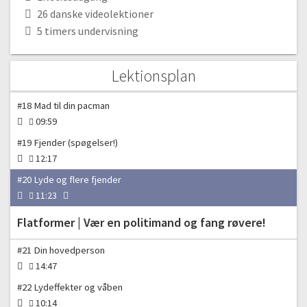
Pacman | En klassiker
26 danske videolektioner
5 timers undervisning
#16 Din egen pacman
09:53
#17 Baggrund til spillet
Lektionsplan
10:41
#18 Mad til din pacman
09:59
#19 Fjender (spøgelser!)
12:17
#20 Lyde og flere fjender
11:23
Flatformer | Vær en politimand og fang røvere!
#21 Din hovedperson
14:47
#22 Lydeffekter og våben
10:14