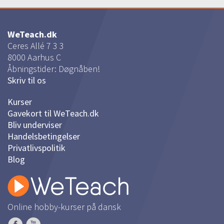
WeTeach.dk
Ceres Allé 7 3 3
8000
Aarhus C
Åbningstider: Døgnåben!
Skriv til os
Kurser
Gavekort til WeTeach.dk
Bliv underviser
Handelsbetingelser
Privatlivspolitik
Blog
Online hobby-kurser på dansk