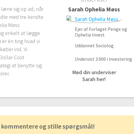
 læne sig op ad, når
Sarah Ophelia Møss
endte med tre kendte
lia Møss
Ejer af Forlaget Penge og
og enkelt at lægge
Ophelia Invest
 er én ting hvad vi
Uddannet Sociolog
køber ind. Vi
Dollar-Cost
Undervist 3.000 i investering
ategi at benytte sig
Mød din underviser
irer.
Sarah her!
 kommentere og stille spørgsmål!