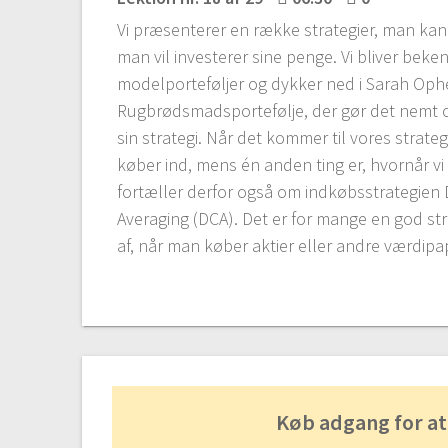
Vi præsenterer en række strategier, man kan
man vil investerer sine penge. Vi bliver bek
modelporteføljer og dykker ned i Sarah Ophe
Rugbrødsmadsportefølje, der gør det nemt 
sin strategi. Når det kommer til vores strategi
køber ind, mens én anden ting er, hvornår vi 
fortæller derfor også om indkøbsstrategien 
Averaging (DCA). Det er for mange en god str
af, når man køber aktier eller andre værdipap
Køb adgang for at