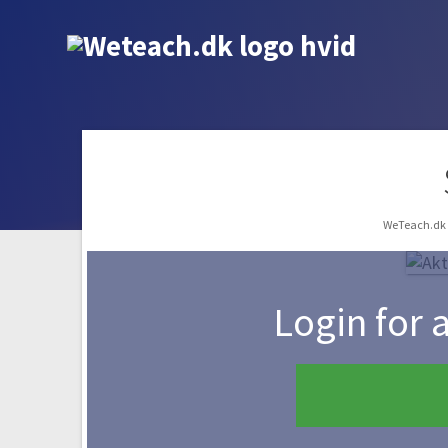
WeTeach.d
Login for 