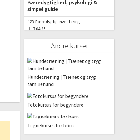
Bæredygtighed, psykologi &
simpel guide
#23 Bæredygtig investering
04:25
#24 Psykologi og aktiemarkedet
Andre kurser
05:42
#25 Tringuide for begyndere
02:09
Ekstravideoer
Hundetræning | Trænet og tryg
familiehund
#26 Ekstravideo 1: Introduktion til investering
og investorprofil samt opgave
51:11
Fotokursus for begyndere
#27 Ekstravideo 2: Børsmæglere og
gennemgang af nordnet, saxoinvestor og
degiro
Tegnekursus for børn
58:24