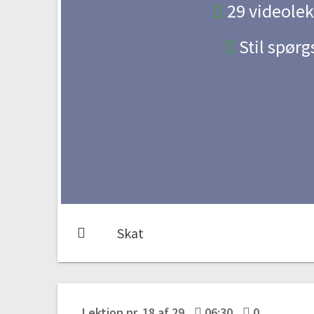
29 videolek
Stil spør
Skat
Lektion nr. 18 af 29
06:30
0