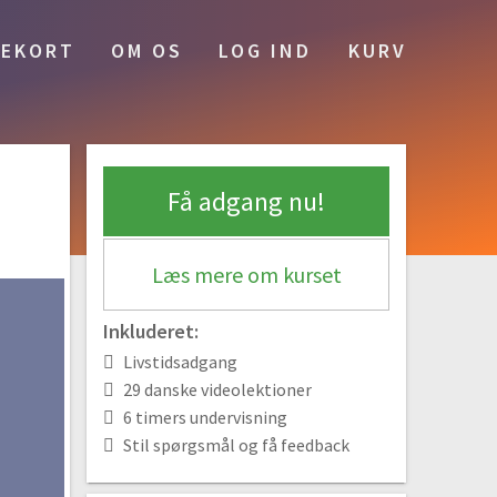
07:39
Diversificering
EKORT
OM OS
LOG IND
KURV
#12 Diversificering inden for aktier
08:02
#13 Sektorer
03:58
Få adgang nu!
#14 Defensive vs. cykliske aktier
05:05
Læs mere om kurset
#15 Værdi vs. vækst
04:58
Inkluderet:
Gebyrer og skat
Livstidsadgang
#16 Gebyrer
29 danske videolektioner
06:12
6 timers undervisning
Stil spørgsmål og få feedback
#17 Skat
06:39