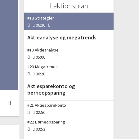
Lektionsplan
Strategi
#18 Strategier
06:30
Aktieanalyse og megatrends
#19 Aktieanalyse
05:00
#20 Megatrends
06:20
Aktiesparekonto og
børneopsparing
#21 Aktiesparekonto
02:56
#22 Børneopsparing
03:53