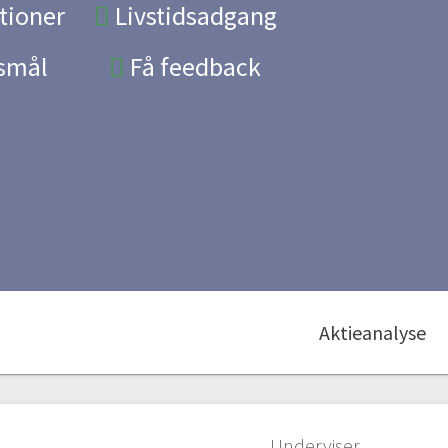
tioner
Livstidsadgang
gsmål
Få feedback
Aktieanalyse
Underviser