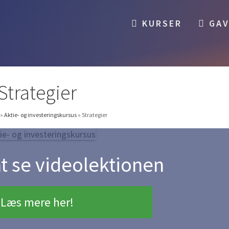
KURSER
GAV
Strategier
k
»
Aktie- og investeringskursus
»
Strategier
at se videolektionen
Læs mere her!