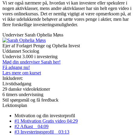
Vi ser også nærmere på, hvordan vi kan investere eller spekulere i
nogen aktivklasser, mens andre aktivklasser har sin helt egen video i
vores onlinekursus. Det er nemlig vigtigt at være opmærksom på, at
vi ikke udelukkende behøver at sætte vores penge i aktier, men har
flere forskellige investeringsmuligheder.
Underviser
Sarah Ophelia Møss
Ejer af Forlaget Penge og Ophelia Invest
Uddannet Sociolog
Undervist 3.000 i investering
Mød din underviser Sarah her!
Få adgang nu!
Læs mere om kurset
Inkluderet:
Livstidsadgang
29 danske videolektioner
6 timers undervisning
Stil spørgsmål og få feedback
Lektionsplan
Motivation og din investorprofil
#1 Motivation
Gratis video
04:29
#2 Afkast
04:09
#3 Investeringsprofil
03:13