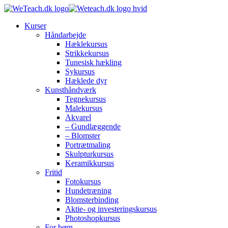
Kurser
Håndarbejde
Hæklekursus
Strikkekursus
Tunesisk hækling
Sykursus
Hæklede dyr
Kunsthåndværk
Tegnekursus
Malekursus
Akvarel
– Gundlæggende
– Blomster
Portrætmaling
Skulpturkursus
Keramikkursus
Fritid
Fotokursus
Hundetræning
Blomsterbinding
Aktie- og investeringskursus
Photoshopkursus
For børn