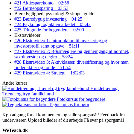
#21 Aktiesparekonto
02:56
#22 Børneopsparing
03:53
Bæredygtighed, psykologi & simpel guide
#23 Bæredygtig investering
04:25
#24 Psykologi og aktiemarkedet
05:42
#25 Tringuide for begyndere
02:09
Ekstravideoer
#26 Ekstravideo 1: Introduktion til investering og
investorprofil samt opgave
51:11
#27 Ekstravideo 2: Børsmæglere og gennemgang af nordnet,
saxoinvestor og degiro
58:24
#28 Ekstravideo 3: Aktivklasser, diversificering og hvor man
finder aktier og fonde
51:54
#29 Ekstravideo 4: Strategi
1:02:03
Andre kurser
Hundetræning |
Trænet og tryg familiehund
Fotokursus for begyndere
Tegnekursus for børn
Køb adgang for at kommentere og stille spørgsmål!
Feedback fra
underviseren
Upload billeder af dit arbejde
Få svar på spørgsmål
WeTeach.dk