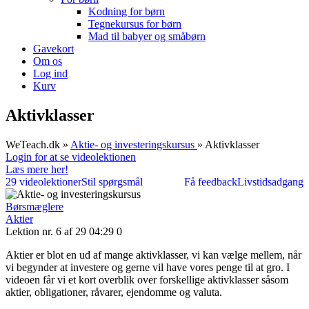
Kodning for børn
Tegnekursus for børn
Mad til babyer og småbørn
Gavekort
Om os
Log ind
Kurv
Aktivklasser
WeTeach.dk
»
Aktie- og investeringskursus
»
Aktivklasser
Login for at se videolektionen
Læs mere her!
29 videolektioner
Stil spørgsmål
Få feedback
Livstidsadgang
Børsmæglere
Aktier
Lektion nr. 6 af 29
04:29
0
Aktier er blot en ud af mange aktivklasser, vi kan vælge mellem, når
vi begynder at investere og gerne vil have vores penge til at gro. I
videoen får vi et kort overblik over forskellige aktivklasser såsom
aktier, obligationer, råvarer, ejendomme og valuta.