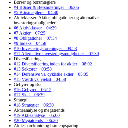
Børser og børsmæglere
#4 Børser & Børsnoteringer
06:06
#5 Børsmæglere
04:40
Aktivklasser: Aktier, obligationer og alternative
investeringsmuligheder
#6 Aktivklasser
04:29
#7 Aktier
07:25
#8 Obligationer
07:34
#9 Indeks
04:58
#10 Investeringsforeninger
09:53
#11 Alternative investeringsmuligheder
07:39
Diversificering
#12 Diversificering inden for aktier
08:02
#13 Sektorer
03:58
#14 Defensive vs. cykliske aktier
05:05
#15 Værdi vs. vækst
04:58
Gebyrer og skat
#16 Gebyrer
06:12
#17 Skat
06:39
Strategi
#18 Strategier
06:30
Aktieanalyse og megatrends
#19 Aktieanalyse
05:00
#20 Megatrends
06:20
Aktiesparekonto og børneopsparing