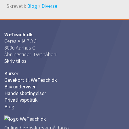
Skrevet i:
Blog
»
Diverse
WeTeach.dk
Ceres Allé 7 3 3
8000
Aarhus C
Åbningstider: Døgnåben!
Skriv til os
Kurser
Gavekort til WeTeach.dk
Bliv underviser
Handelsbetingelser
Privatlivspolitik
Blog
Online hobby-kurser på dansk