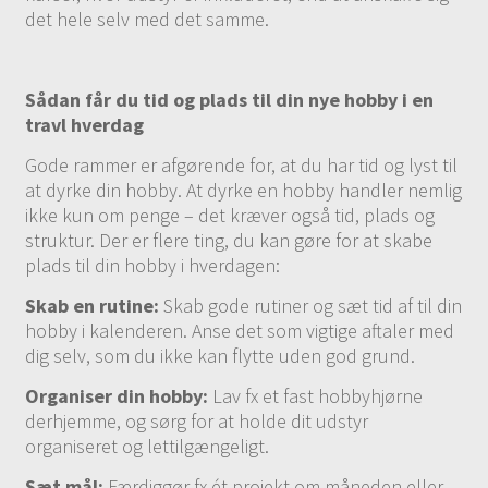
det hele selv med det samme.
Sådan får du tid og plads til din nye hobby i en
travl hverdag
Gode rammer er afgørende for, at du har tid og lyst til
at dyrke din hobby. At dyrke en hobby handler nemlig
ikke kun om penge – det kræver også tid, plads og
struktur. Der er flere ting, du kan gøre for at skabe
plads til din hobby i hverdagen:
Skab en rutine:
Skab gode rutiner og sæt tid af til din
hobby i kalenderen. Anse det som vigtige aftaler med
dig selv, som du ikke kan flytte uden god grund.
Organiser din hobby:
Lav fx et fast hobbyhjørne
derhjemme, og sørg for at holde dit udstyr
organiseret og lettilgængeligt.
Sæt mål:
Færdiggør fx ét projekt om måneden eller