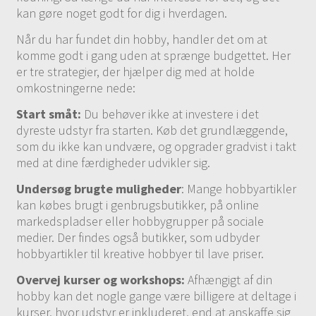
kan gøre noget godt for dig i hverdagen.
Når du har fundet din hobby, handler det om at
komme godt i gang uden at sprænge budgettet. Her
er tre strategier, der hjælper dig med at holde
omkostningerne nede:
Start småt:
Du behøver ikke at investere i det
dyreste udstyr fra starten. Køb det grundlæggende,
som du ikke kan undvære, og opgrader gradvist i takt
med at dine færdigheder udvikler sig.
Undersøg brugte muligheder
: Mange hobbyartikler
kan købes brugt i genbrugsbutikker, på online
markedspladser eller hobbygrupper på sociale
medier. Der findes også butikker, som udbyder
hobbyartikler til kreative hobbyer til lave priser.
Overvej kurser og workshops:
Afhængigt af din
hobby kan det nogle gange være billigere at deltage i
kurser, hvor udstyr er inkluderet, end at anskaffe sig