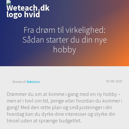
Fra drøm til virkelighed:
Sådan starter du din nye
hobby
05-08-2025
Skrevet af:
Reklame
Drømmer du om at komme i gang med en ny hobby –
men er i tvivl om tid, penge eller hvordan du kommer i
gang? Med den rette plan og små justeringer i din
hverdag kan du dyrke dine interesser og styrke din
trivsel uden at sprænge budgettet.