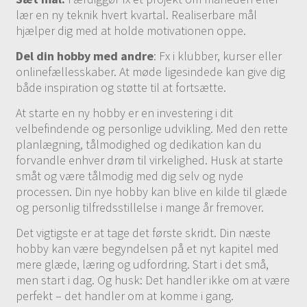
lær en ny teknik hvert kvartal. Realiserbare mål
hjælper dig med at holde motivationen oppe.
Del din hobby med andre
: Fx i klubber, kurser eller
onlinefællesskaber. At møde ligesindede kan give dig
både inspiration og støtte til at fortsætte.
At starte en ny hobby er en investering i dit
velbefindende og personlige udvikling. Med den rette
planlægning, tålmodighed og dedikation kan du
forvandle enhver drøm til virkelighed. Husk at starte
småt og være tålmodig med dig selv og nyde
processen. Din nye hobby kan blive en kilde til glæde
og personlig tilfredsstillelse i mange år fremover.
Det vigtigste er at tage det første skridt. Din næste
hobby kan være begyndelsen på et nyt kapitel med
mere glæde, læring og udfordring. Start i det små,
men start i dag. Og husk: Det handler ikke om at være
perfekt – det handler om at komme i gang.