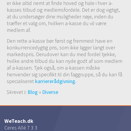
er ikke altid nemt at finde hoved og hale i hver a-
kasses tilbud og medlemsfordele. Det er dog vigtigt,
at du undersøger dine muligheder nøje, inden du
træffer et valg om, hvilken a-kasse du vil være
medlem af.
Den rette a-kasse bør først og fremmest have en
konkurrencedygtig pris, som ikke ligger langt over
markedspris. Derudover kan du med fordel tjekke,
hvilke andre tilbud du kan nyde godt af som medlem
af a-kassen. Tjek også, om a-kassen måske
henvender sig specifikt til din faggruppe, så du kan få
specialiseret
karriererådgivning
.
Skrevet i:
Blog
»
Diverse
WeTeach.dk
Ceres Allé 7 3 3