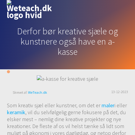
Derfor bør kreative sjæle og
kunstnere også have en a-
kasse
13-12-2023
Skrevet af:
WeTeach.dk
Som kreativ sjæl eller kunstner, om det er
maler
i eller
keramik
, vil du selvfølgelig gerne fokusere på det, du
elsker mest – nemlig dine kreative projekter og nye
kreationer. De fleste af os vil helst tænke så lidt som
muligt på økonomi i vores dagligdag, og netop derfor