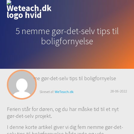
5 nemme gør-det-selv tips til
boligfornyelse
28-06-2022
Skrevet af:
WeTeach.dk
Ferien står for døren, og du har måske tid til et nyt
gør-det-selv projekt.
I denne korte artikel giver vi dig fem nemme gør-det-
selv tips til boligfornyelse både inde og ude.