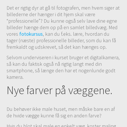
Det er rigtig dyr at gå til fotografen, men hvem siger at
billederne der hænger i dit hjem skal være
“professionelle”? Du kunne også selv lave dine egne
billeder hænge dem op på en samlet billedvæg. Med
vores
fotokursus
, kan du f.eks. lære, hvordan du
tager (næste) professionelle billeder, som du kan få
fremkaldt og udskrevet, så det kan hænges op.
Selvom underviseren i kurset bruger et digitalkamera,
så kan du faktisk også nå rigtig langt med din
smartphone, så længe den har et nogenlunde godt
kamera.
Nye farver på væggene.
Du behøver ikke male huset, men måske bare en af
de hvide vægge kunne få sig en anden farve?
Hvis du blot skal male en enkelt væg, koster maling