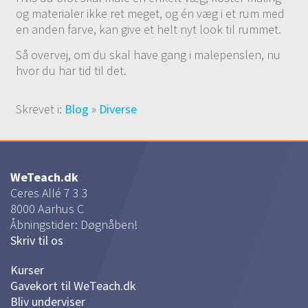
og materialer ikke ret meget, og én væg i et rum med
en anden farve, kan give et helt nyt look til rummet.
Så overvej, om du skal have gang i malepenslen, nu
hvor du har tid til det.
Skrevet i:
Blog
»
Diverse
WeTeach.dk
Ceres Allé 7 3 3
8000
Aarhus C
Åbningstider: Døgnåben!
Skriv til os
Kurser
Gavekort til WeTeach.dk
Bliv underviser