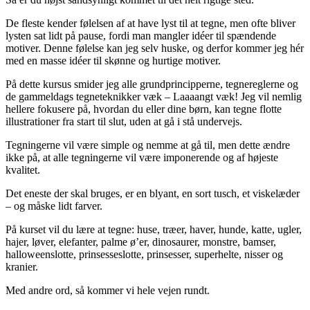
De fleste kender følelsen af at have lyst til at tegne, men ofte bliver
lysten sat lidt på pause, fordi man mangler idéer til spændende
motiver. Denne følelse kan jeg selv huske, og derfor kommer jeg hér
med en masse idéer til skønne og hurtige motiver.
På dette kursus smider jeg alle grundprincipperne, tegnereglerne og
de gammeldags tegneteknikker væk – Laaaangt væk! Jeg vil nemlig
hellere fokusere på, hvordan du eller dine børn, kan tegne flotte
illustrationer fra start til slut, uden at gå i stå undervejs.
Tegningerne vil være simple og nemme at gå til, men dette ændre
ikke på, at alle tegningerne vil være imponerende og af højeste
kvalitet.
Det eneste der skal bruges, er en blyant, en sort tusch, et viskelæder
– og måske lidt farver.
På kurset vil du lære at tegne: huse, træer, haver, hunde, katte, ugler,
hajer, løver, elefanter, palme ø’er, dinosaurer, monstre, bamser,
halloweenslotte, prinsesseslotte, prinsesser, superhelte, nisser og
kranier.
Med andre ord, så kommer vi hele vejen rundt.