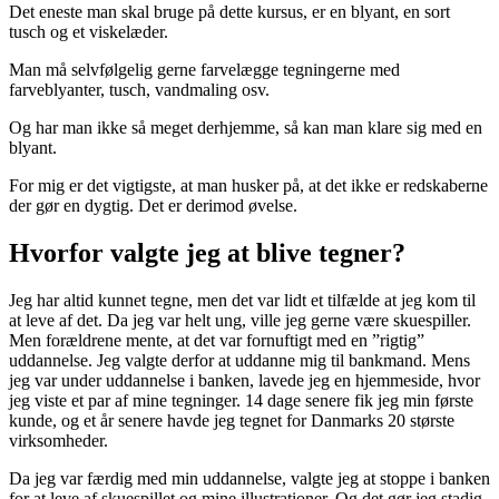
Det eneste man skal bruge på dette kursus, er en blyant, en sort
tusch og et viskelæder.
Man må selvfølgelig gerne farvelægge tegningerne med
farveblyanter, tusch, vandmaling osv.
Og har man ikke så meget derhjemme, så kan man klare sig med en
blyant.
For mig er det vigtigste, at man husker på, at det ikke er redskaberne
der gør en dygtig. Det er derimod øvelse.
Hvorfor valgte jeg at blive tegner?
Jeg har altid kunnet tegne, men det var lidt et tilfælde at jeg kom til
at leve af det. Da jeg var helt ung, ville jeg gerne være skuespiller.
Men forældrene mente, at det var fornuftigt med en ”rigtig”
uddannelse. Jeg valgte derfor at uddanne mig til bankmand. Mens
jeg var under uddannelse i banken, lavede jeg en hjemmeside, hvor
jeg viste et par af mine tegninger. 14 dage senere fik jeg min første
kunde, og et år senere havde jeg tegnet for Danmarks 20 største
virksomheder.
Da jeg var færdig med min uddannelse, valgte jeg at stoppe i banken
for at leve af skuespillet og mine illustrationer. Og det gør jeg stadig