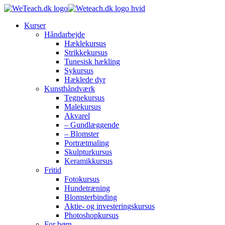
Kurser
Håndarbejde
Hæklekursus
Strikkekursus
Tunesisk hækling
Sykursus
Hæklede dyr
Kunsthåndværk
Tegnekursus
Malekursus
Akvarel
– Gundlæggende
– Blomster
Portrætmaling
Skulpturkursus
Keramikkursus
Fritid
Fotokursus
Hundetræning
Blomsterbinding
Aktie- og investeringskursus
Photoshopkursus
For børn