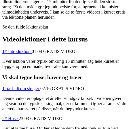
Illustrationerne tager ca. 15 minutter fra den første til den sidste
streg. På den måde gør jeg mit bedste for, at børnene ikke mister
tålmodigheden undervejs. I kan se de to første videoer i kurset gratis
via lektions-planen herunder.
Se den fulde lektionsplan
Videolektioner i dette kursus
1# Introduktion
01:04
GRATIS VIDEO
Hver lektion varer typisk omkring 15 minutter. Og hele kurset er
bygget op på en måde, hvor alle kan være med.
Vi skal tegne huse, haver og træer
1.5# Lidt om streger
02:16
GRATIS VIDEO
Denne video er optaget et år efter vi udgav kurset. I videoen giver
jeg svar på de typiske spørgsmål, der er kommet i løber af året, så du
allerede har svaret på disse, når du begynder kurset.
2# Huse
23:03
GRATIS VIDEO
Lær at tegne huse. Og lær at tegne dem fra alle vinkler, kun ved