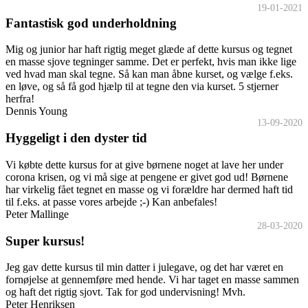
19-01-2021
Fantastisk god underholdning
Mig og junior har haft rigtig meget glæde af dette kursus og tegnet
en masse sjove tegninger samme. Det er perfekt, hvis man ikke lige
ved hvad man skal tegne. Så kan man åbne kurset, og vælge f.eks.
en løve, og så få god hjælp til at tegne den via kurset. 5 stjerner
herfra!
Dennis Young
13-09-2020
Hyggeligt i den dyster tid
Vi købte dette kursus for at give børnene noget at lave her under
corona krisen, og vi må sige at pengene er givet god ud! Børnene
har virkelig fået tegnet en masse og vi forældre har dermed haft tid
til f.eks. at passe vores arbejde ;-) Kan anbefales!
Peter Mallinge
28-03-2020
Super kursus!
Jeg gav dette kursus til min datter i julegave, og det har været en
fornøjelse at gennemføre med hende. Vi har taget en masse sammen
og haft det rigtig sjovt. Tak for god undervisning! Mvh.
Peter Henriksen