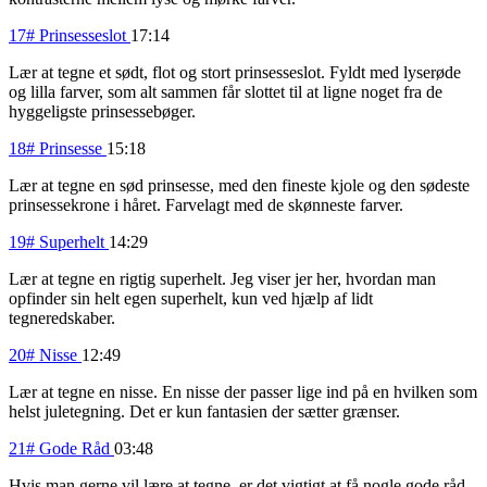
17# Prinsesseslot
17:14
Lær at tegne et sødt, flot og stort prinsesseslot. Fyldt med lyserøde
og lilla farver, som alt sammen får slottet til at ligne noget fra de
hyggeligste prinsessebøger.
18# Prinsesse
15:18
Lær at tegne en sød prinsesse, med den fineste kjole og den sødeste
prinsessekrone i håret. Farvelagt med de skønneste farver.
19# Superhelt
14:29
Lær at tegne en rigtig superhelt. Jeg viser jer her, hvordan man
opfinder sin helt egen superhelt, kun ved hjælp af lidt
tegneredskaber.
20# Nisse
12:49
Lær at tegne en nisse. En nisse der passer lige ind på en hvilken som
helst juletegning. Det er kun fantasien der sætter grænser.
21# Gode Råd
03:48
Hvis man gerne vil lære at tegne, er det vigtigt at få nogle gode råd