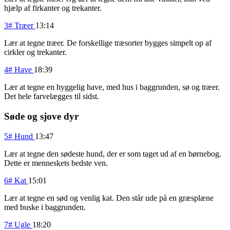
hjælp af firkanter og trekanter.
3# Træer
13:14
Lær at tegne træer. De forskellige træsorter bygges simpelt op af
cirkler og trekanter.
4# Have
18:39
Lær at tegne en hyggelig have, med hus i baggrunden, sø og træer.
Det hele farvelægges til sidst.
Søde og sjove dyr
5# Hund
13:47
Lær at tegne den sødeste hund, der er som taget ud af en børnebog.
Dette er menneskets bedste ven.
6# Kat
15:01
Lær at tegne en sød og venlig kat. Den står ude på en græsplæne
med buske i baggrunden.
7# Ugle
18:20