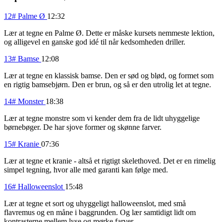
12# Palme Ø
12:32
Lær at tegne en Palme Ø. Dette er måske kursets nemmeste lektion,
og alligevel en ganske god idé til når kedsomheden driller.
13# Bamse
12:08
Lær at tegne en klassisk bamse. Den er sød og blød, og formet som
en rigtig bamsebjørn. Den er brun, og så er den utrolig let at tegne.
14# Monster
18:38
Lær at tegne monstre som vi kender dem fra de lidt uhyggelige
børnebøger. De har sjove former og skønne farver.
15# Kranie
07:36
Lær at tegne et kranie - altså et rigtigt skelethoved. Det er en rimelig
simpel tegning, hvor alle med garanti kan følge med.
16# Halloweenslot
15:48
Lær at tegne et sort og uhyggeligt halloweenslot, med små
flavremus og en måne i baggrunden. Og lær samtidigt lidt om
kontrasterne mellem lyse og mørke farver.