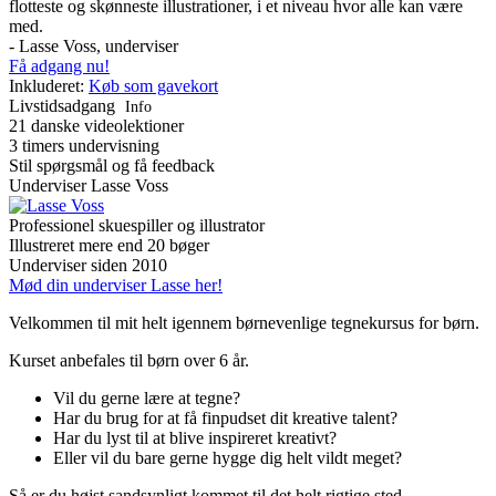
flotteste og skønneste illustrationer, i et niveau hvor alle kan være
med.
- Lasse Voss, underviser
Få adgang nu!
Inkluderet:
Køb som gavekort
Livstidsadgang
Info
21 danske videolektioner
3 timers undervisning
Stil spørgsmål og få feedback
Underviser
Lasse Voss
Professionel skuespiller og illustrator
Illustreret mere end 20 bøger
Underviser siden 2010
Mød din underviser Lasse her!
Velkommen til mit helt igennem børnevenlige tegnekursus for børn.
Kurset anbefales til børn over 6 år.
Vil du gerne lære at tegne?
Har du brug for at få finpudset dit kreative talent?
Har du lyst til at blive inspireret kreativt?
Eller vil du bare gerne hygge dig helt vildt meget?
Så er du højst sandsynligt kommet til det helt rigtige sted.