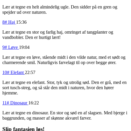
Lær at tegne en helt almindelig ugle. Den sidder på en gren og
spejder ud over naturen.
8# Haj
15:36
Lær at tegne en stor og farlig haj, omringet af tangplanter og
vandbobler. Den er hurtigt lært!
9# Løve
19:04
Lær at tegne en løve, stående midt i den vilde natur, med et sødt og
charmerende smil. Naturligvis farvelagt til op over begge ører.
10# Elefant
22:57
Lær at tegne en elefant. Stor, tyk og utrolig sød. Den er grå, med en
sort tusch-streg, og så står den midt i naturen, hvor den hører
hjemme.
11# Dinosaur
16:22
Lær at tegne en dinosaur. En stor og sød en af slagsen. Med bjerge i
baggrunden, og masser af skønne akvarel farver.
Slip fantasien løs!