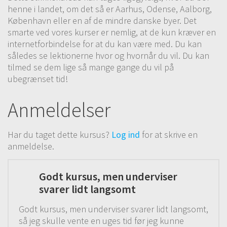
henne i landet, om det så er Aarhus, Odense, Aalborg,
29# Tage mål
00:34
København eller en af de mindre danske byer. Det
smarte ved vores kurser er nemlig, at de kun kræver en
30# Luk af
02:27
internetforbindelse for at du kan være med. Du kan
således se lektionerne hvor og hvornår du vil. Du kan
31# Hæfte ender
02:06
tilmed se dem lige så mange gange du vil på
ubegrænset tid!
Super let trekants sjal / tørklæde |
Udtagninger
Anmeldelser
Her til sidst i modul 6 lære du om udtagninger. Vi
Har du taget dette kursus?
Log ind
for at skrive en
strikker et smukt trekants formet tørklæde, der
anmeldelse.
formgives hved hjælp af udtagninger - Det lyder meget
svære end det er. Faktisk var det noget af det Charlotte
selv strikkede mest af da hun var en mindre erfaren
Godt kursus, men underviser
strikker.
svarer lidt langsomt
32# Strik et tørklæde | Materialer
Godt kursus, men underviser svarer lidt langsomt,
02:20
så jeg skulle vente en uges tid før jeg kunne
GRATIS VIDEO