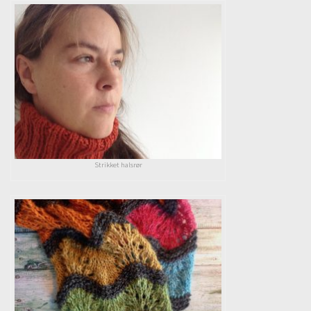
Dit første projekt: En hue
Du skal nu i gang med at strikke dit første projekt,
nemlig en hue. Først fortæller Charlotte om de
materialer der skal bruge til huen. Derefter skal vi slå op
og igang med at strikke rundt på rundpinde. Du lære at
bruge en omgangsmarkør, hvordan du måler dit strik,
lukker af uden at det bliver for stramt. Og til sidst i lære
du om montering, huen skal nemlig sys sammen med
maskesting.
Strikket halsrør
11# Gran og pinde til hue
01:01
GRATIS VIDEO
12# Slå masker op til hue
04:28
13# Strik rundt
07:11
14# Hvorfor bliver det glat når man
strikker rundt?
01:31