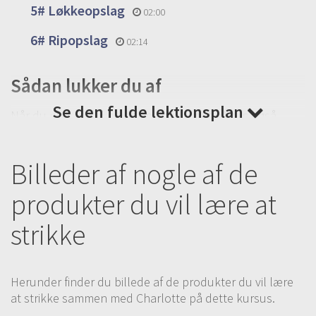
5# Løkkeopslag
02:00
6# Ripopslag
02:14
Sådan lukker du af
Se den fulde lektionsplan
Når du nu kan slå pænt op, må du naturligvis også
kunne lukke pænt af. Igen lære du tre aflukninger, den
klassiske lænkeaflukning, en 2 ret sammen aflukning
og en ribaflukning.
Billeder af nogle af de
7# Introduktion til aflukning
produkter du vil lære at
00:24
GRATIS VIDEO
strikke
8# Lænkeaflukning
03:17
9# 2 ret sammen aflukning
02:51
Herunder finder du billede af de produkter du vil lære
10# Ribaflukning
at strikke sammen med Charlotte på dette kursus.
03:45