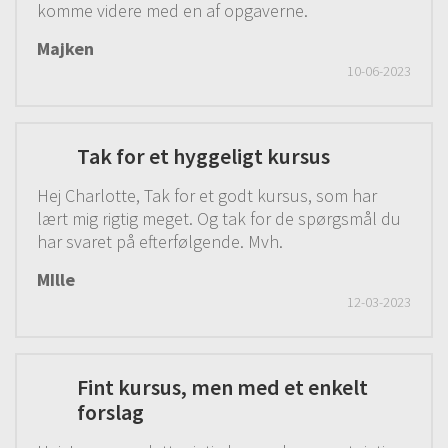
33# Udtagninger – slå om pinden
komme videre med en af opgaverne.
01:43
Majken
34# Vrangsiden
00:42
10-06-2023
35# Strik følgende til første nøgle er
strikket op
00:53
Tak for et hyggeligt kursus
36# Tip til at huske retsiden
01:22
Hej Charlotte, Tak for et godt kursus, som har
37# Strikkehæftning
02:46
lært mig rigtig meget. Og tak for de spørgsmål du
38# Hvordan kan jeg se om tørklædet er
har svaret på efterfølgende. Mvh.
stort nok?
00:44
MIlle
12-03-2023
39# Kvaste
04:53
Lækkert blødt halsrør | Ribstrik
Fint kursus, men med et enkelt
forslag
Modul 7 handler om at strikke rib. Her lære du virkelig
at kende forskel på en ret og en vrang maske - når du