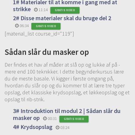
1# Materialer til at komme i gang med at
strikke
11:14
GRATIS VIDEO
2# Disse materialer skal du bruge del 2
06:34
GRATIS VIDEO
[material_list course_id="119"]
Sådan slår du masker op
Der findes et hav af måder at slå op og lukke af på -
mere end 100 teknikker. I dette begynderkursus lære
du de meste basale. Vi kigger i første omgang på,
hvordan du slår op og du kommer til at lære tre typer
opslag, det klassiske krydsopslag, et løkkeopslag og et
opslag til rib-strik.
3# Introduktion til modul 2 | Sådan slår du
masker op
00:31
GRATIS VIDEO
4# Krydsopslag
03:24