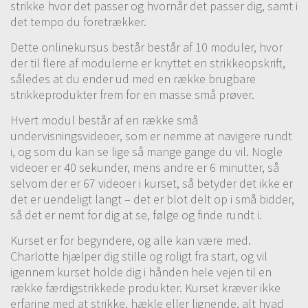
strikke hvor det passer og hvornår det passer dig, samt i
det tempo du foretrækker.
Dette onlinekursus består består af 10 moduler, hvor
der til flere af modulerne er knyttet en strikkeopskrift,
således at du ender ud med en række brugbare
strikkeprodukter frem for en masse små prøver.
Hvert modul består af en række små
undervisningsvideoer, som er nemme at navigere rundt
i, og som du kan se lige så mange gange du vil. Nogle
videoer er 40 sekunder, mens andre er 6 minutter, så
selvom der er 67 videoer i kurset, så betyder det ikke er
det er uendeligt langt – det er blot delt op i små bidder,
så det er nemt for dig at se, følge og finde rundt i.
Kurset er for begyndere, og alle kan være med.
Charlotte hjælper dig stille og roligt fra start, og vil
igennem kurset holde dig i hånden hele vejen til en
række færdigstrikkede produkter. Kurset kræver ikke
erfaring med at strikke, hækle eller lignende, alt hvad